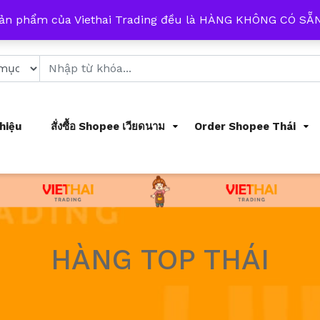
 từ 8h đến 17h mỗi ngày
sản phẩm của Viethai Trading đều là HÀNG KHÔNG CÓ S
Thiệu
สั่งซื้อ Shopee เวียดนาม
Order Shopee Thái
HÀNG TOP THÁI