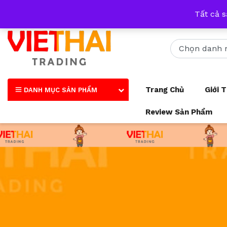
Nhận tư vấn qua tất cả các trang mạng xã hội và số điện thoại
Tất cả 
Trang Chủ
Giới 
DANH MỤC SẢN PHẨM
Review Sản Phẩm