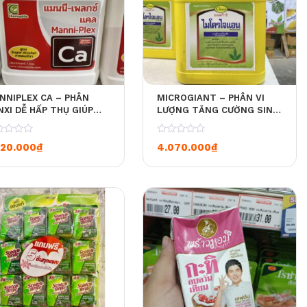
NNIPLEX CA – PHÂN
MICROGIANT – PHÂN VI
NXI DỄ HẤP THỤ GIÚP
LƯỢNG TĂNG CƯỜNG SINH
ÔI TRÁI & CHỐNG NỨT –
TRƯỞNG & NUÔI TRÁI –
I NHỰA 10L [2 CHAI / 1
CHAI NHỰA 4L [4 CHAI / 1
0
320.000
₫
4.070.000
₫
ÙNG]
THÙNG]