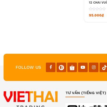
12 CHAI V
0
95.000
₫
FOLLOW US
TƯ VẤN (TIẾNG VIỆT)