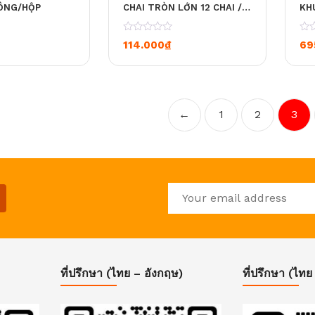
UÔNG/HỘP
CHAI TRÒN LỚN 12 CHAI /
KH
HỘP
TH
CHA
0
0
114.000
₫
69
TH
←
1
2
3
ที่ปรึกษา (ไทย – อังกฤษ)
ที่ปรึกษา (ไทย