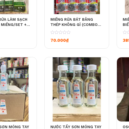
RỬA LÀM SẠCH
MIẾNG RỬA BÁT BẰNG
MI
 MIẾNG/SET +
THÉP KHÔNG GỈ (COMBO
BI
 7 MIẾNG)
14 MIẾNG)
MI
5 
0
0
70.000
₫
38
SƠN MÓNG TAY
NƯỚC TẨY SƠN MÓNG TAY
OS