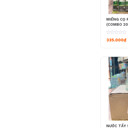
MIẾNG CỌ 
(COMBO 20
TẶNG THÊM
0
335.000
₫
NƯỚC TẨY 