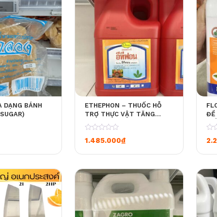
A DẠNG BÁNH
ETHEPHON – THUỐC HỖ
FL
 SUGAR)
TRỢ THỰC VẬT TĂNG
ĐỀ
TRƯỞNG – CAN NHỰA 4L
MI
[4 CAN / 1 THÙNG]
NHỰ
0
0
1.485.000
₫
2.
TH