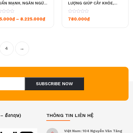
UẨN MẠNH, NGĂN NGỪA
LƯỢNG GIÚP CÂY KHỎE,
ỐI NHŨN & VÀNG LÁ –
TĂNG SỨC ĐỀ KHÁNG –
I NHỰA 1L [12 CHAI / 1
CHAI NHỰA 500CC [24 CHAI
0
Khoảng giá: từ 695.000₫ đến 8.225.000
5.000
₫
–
8.225.000
₫
780.000
₫
ÙNG]
/ 1 THÙNG]
4
→
SUBSCRIBE NOW
 – อังกฤษ)
THÔNG TIN LIÊN HỆ
Việt Nam: 104 Nguyễn Văn Tăng