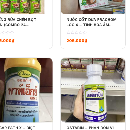
ẾNG RỬA CHÉN BỌT
NƯỚC CỐT DỪA PRAOHOM
ỂN (COMBO 24
LỐC 4 – TINH HOA ẨM
ẾNG/SET + TẶNG THÊM
THỰC THÁI TỪ ĐẦU BẾP
MIẾNG)
MICHELIN
0
5.000
₫
205.000
₫
CAR PATH X – DIỆT
OSTABIN – PHÂN BÓN VI