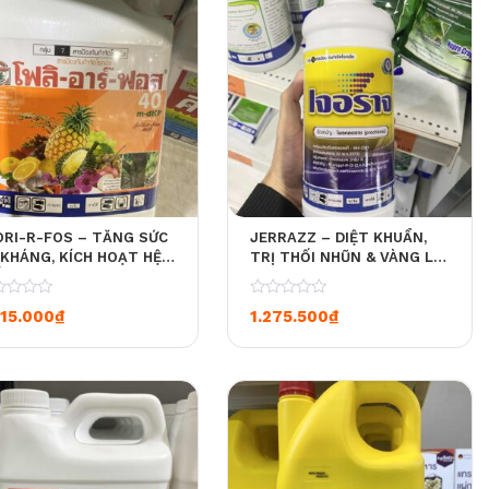
ORI-R-FOS – TĂNG SỨC
JERRAZZ – DIỆT KHUẨN,
 KHÁNG, KÍCH HOẠT HỆ
TRỊ THỐI NHŨN & VÀNG LÁ
ỄN DỊCH CHO CÂY – CAN
HIỆU QUẢ – CHAI NHỰA 1L
A 5L [4 CAN / 1
[12 CHAI / 1 THÙNG]
0
215.000
₫
1.275.500
₫
ÙNG]