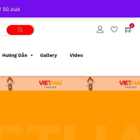
Tracking Order
Support
0933209300
ẴN
Bỏ qua
0
Hướng Dẫn
Gallery
Video