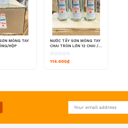
SƠN MÓNG TAY
NƯỚC TẨY SƠN MÓNG TAY
UÔNG/HỘP
CHAI TRÒN LỚN 12 CHAI /
HỘP
0
114.000
₫