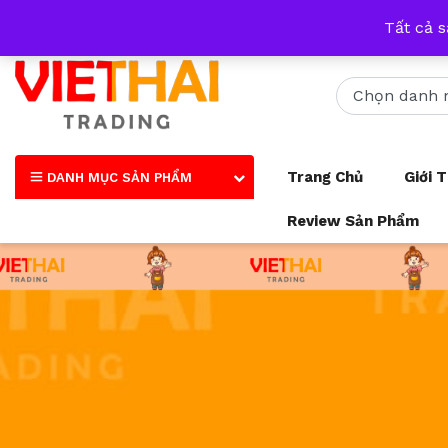
Nhận tư vấn qua tất cả các trang mạng xã hội và số điện thoại
Tất cả 
Trang Chủ
Giới 
DANH MỤC SẢN PHẨM
Review Sản Phẩm