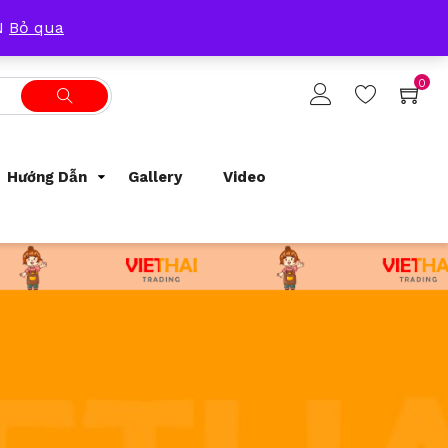
Tracking Order
Support
0933209300
ẴN
Bỏ qua
0
Hướng Dẫn
Gallery
Video