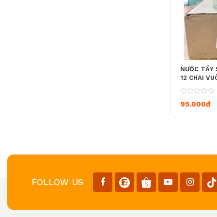
NƯỚC TẨY 
12 CHAI V
0
95.000
₫
FOLLOW US