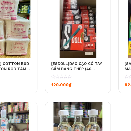
] COTTON BUD
[ESDOLL]DAO CẠO CÓ TAY
[S
TON ROD TĂM
CẦM BẰNG THÉP (40
MÀ
BO 12 GÓI)
DAO/HỘP)
SU
0
0
120.000
₫
92