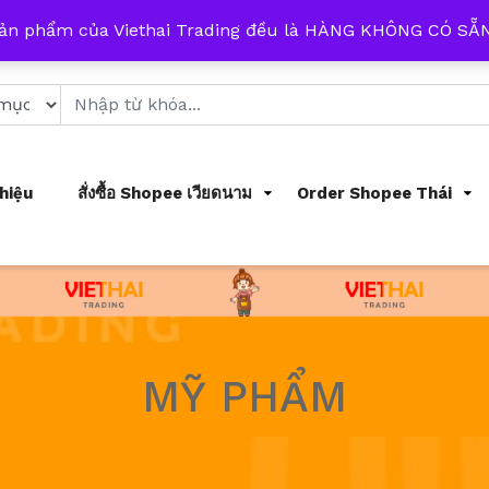
 từ 8h đến 17h mỗi ngày
sản phẩm của Viethai Trading đều là HÀNG KHÔNG CÓ S
Thiệu
สั่งซื้อ Shopee เวียดนาม
Order Shopee Thái
MỸ PHẨM