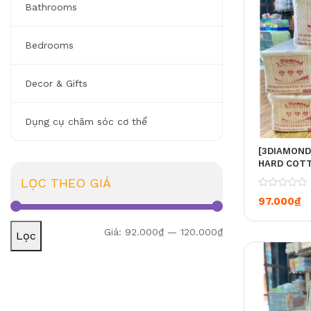
Bathrooms
Bedrooms
Decor & Gifts
Dụng cụ chăm sóc cơ thể
[3DIAMOND
HARD COT
BÔNG (COM
LỌC THEO GIÁ
0
97.000
₫
Giá tối thiểu
Giá tối đa
Giá:
92.000₫
—
120.000₫
Lọc