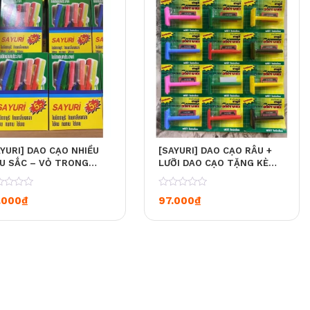
AYURI] DAO CẠO NHIỀU
[SAYURI] DAO CẠO RÂU +
U SẮC – VỎ TRONG
LƯỠI DAO CẠO TẶNG KÈM
ỐT (32 DAO CẠO / HỘP)
(COMBO 12 DAO))
0
.000
₫
97.000
₫