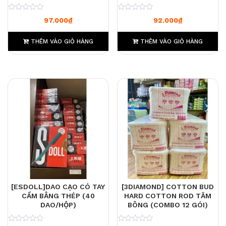
0
0
97.000
₫
92.000
₫
THÊM VÀO GIỎ HÀNG
THÊM VÀO GIỎ HÀNG
[ESDOLL]DAO CẠO CÓ TAY
[3DIAMOND] COTTON BUD
CẦM BẰNG THÉP (40
HARD COTTON ROD TĂM
DAO/HỘP)
BÔNG (COMBO 12 GÓI)