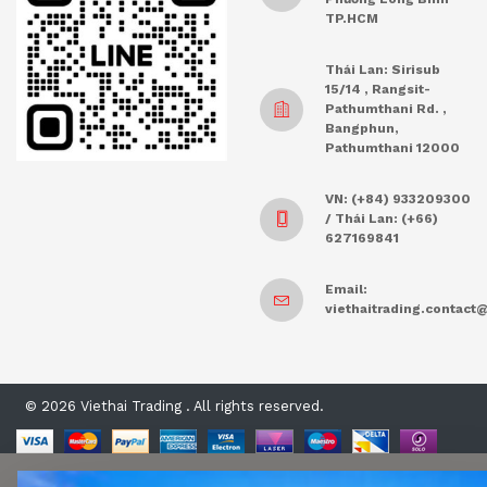
TP.HCM
Thái Lan: Sirisub
15/14 , Rangsit-
Pathumthani Rd. ,
Bangphun,
Pathumthani 12000
VN: (+84) 933209300
/ Thái Lan: (+66)
627169841
Email:
viethaitrading.contac
© 2026 Viethai Trading . All rights reserved.