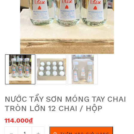
NƯỚC TẨY SƠN MÓNG TAY CHAI
TRÒN LỚN 12 CHAI / HỘP
114.000
₫
Nước tẩy sơn móng tay Chai tròn lớn 12 chai / hộp số l
THÊM VÀO GIỎ HÀNG