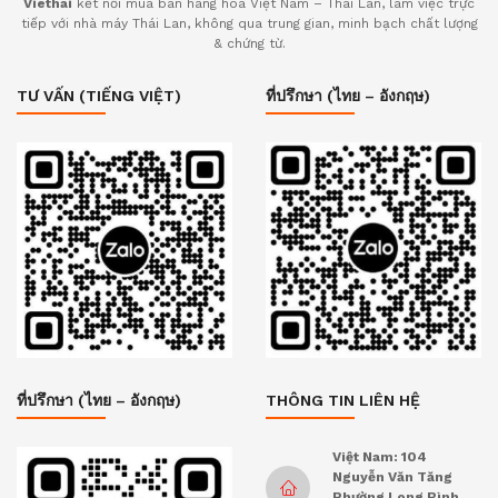
Viethai
kết nối mua bán hàng hóa Việt Nam – Thái Lan, làm việc trực
tiếp với nhà máy Thái Lan, không qua trung gian, minh bạch chất lượng
& chứng từ.
TƯ VẤN (TIẾNG VIỆT)
ที่ปรึกษา (ไทย – อังกฤษ)
ที่ปรึกษา (ไทย – อังกฤษ)
THÔNG TIN LIÊN HỆ
Việt Nam: 104
Nguyễn Văn Tăng
Phường Long Bình