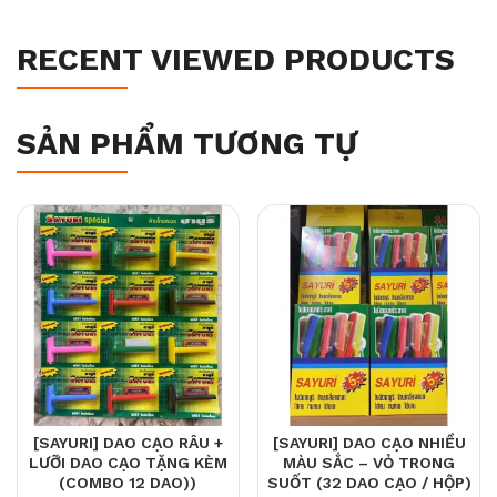
RECENT VIEWED PRODUCTS
SẢN PHẨM TƯƠNG TỰ
[SAYURI] DAO CẠO RÂU +
[SAYURI] DAO CẠO NHIỀU
LƯỠI DAO CẠO TẶNG KÈM
MÀU SẮC – VỎ TRONG
(COMBO 12 DAO))
SUỐT (32 DAO CẠO / HỘP)