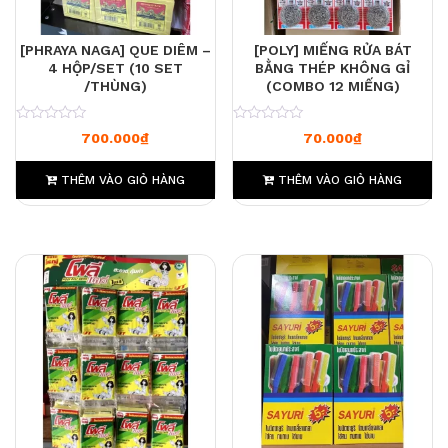
[PHRAYA NAGA] QUE DIÊM –
[POLY] MIẾNG RỬA BÁT
4 HỘP/SET (10 SET
BẰNG THÉP KHÔNG GỈ
/THÙNG)
(COMBO 12 MIẾNG)
0
0
700.000
₫
70.000
₫
THÊM VÀO GIỎ HÀNG
THÊM VÀO GIỎ HÀNG