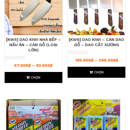
[KW5] DAO KIWI NHÀ BẾP –
[KW6] DAO KIWI – CÁN DAO
NẤU ĂN – CÁN GỖ (LOẠI
GỖ – DAO CẮT XƯƠNG
LỚN)
0
Khoản
165.000
₫
–
296.000
₫
0
Khoảng giá: từ 67.000₫ đến 93.000₫
67.000
₫
–
93.000
₫
CHỌN
CHỌN