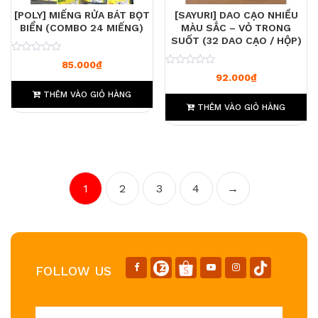
[POLY] MIẾNG RỬA BÁT BỌT
[SAYURI] DAO CẠO NHIỀU
BIỂN (COMBO 24 MIẾNG)
MÀU SẮC – VỎ TRONG
SUỐT (32 DAO CẠO / HỘP)
0
85.000
₫
0
92.000
₫
THÊM VÀO GIỎ HÀNG
THÊM VÀO GIỎ HÀNG
1
2
3
4
→
FOLLOW US