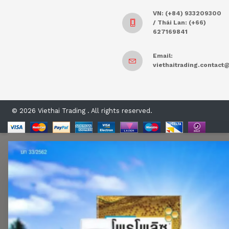
VN: (+84) 933209300
/ Thái Lan: (+66)
627169841
Email:
viethaitrading.contac
© 2026 Viethai Trading . All rights reserved.