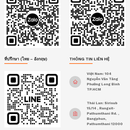
ที่ปรึกษา (ไทย – อังกฤษ)
THÔNG TIN LIÊN HỆ
Việt Nam: 104
Nguyễn Văn Tăng
Phường Long Bình
TP.HCM
Thái Lan: Sirisub
15/14 , Rangsit-
Pathumthani Rd. ,
Bangphun,
Pathumthani 12000