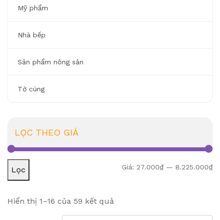
Mỹ phẩm
Nhà bếp
Sản phẩm nông sản
Tờ cúng
LỌC THEO GIÁ
Gi
Gi
Giá:
27.000₫
—
8.225.000₫
Lọc
Hiển thị 1–16 của 59 kết quả