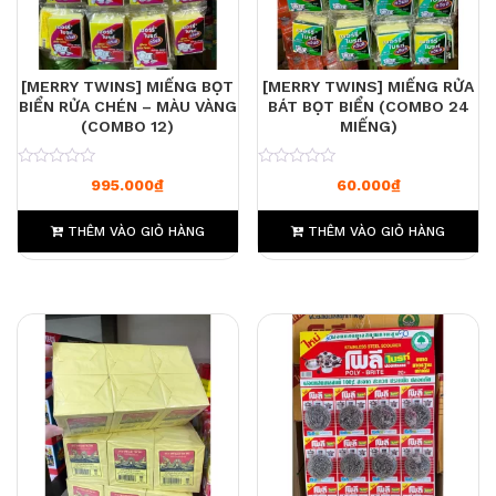
[MERRY TWINS] MIẾNG BỌT
[MERRY TWINS] MIẾNG RỬA
BIỂN RỬA CHÉN – MÀU VÀNG
BÁT BỌT BIỂN (COMBO 24
(COMBO 12)
MIẾNG)
0
0
995.000
₫
60.000
₫
THÊM VÀO GIỎ HÀNG
THÊM VÀO GIỎ HÀNG