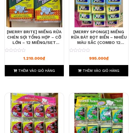
[MERRY BRITE] MIẾNG RỬA
[MERRY SPONGE] MIẾNG
CHÉN SỢI TỔNG HỢP – CỠ
RỬA BÁT BỌT BIỂN – NHIỀU
LỚN – 12 MIẾNG/SET
MÀU SẮC (COMBO 12
(COMBO 20 SET/ 1 THÙNG)
MIẾNG)
0
0
1.210.000
₫
995.000
₫
THÊM VÀO GIỎ HÀNG
THÊM VÀO GIỎ HÀNG