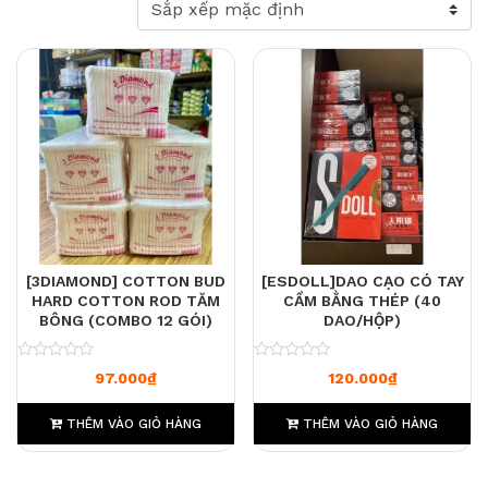
[3DIAMOND] COTTON BUD
[ESDOLL]DAO CẠO CÓ TAY
HARD COTTON ROD TĂM
CẦM BẰNG THÉP (40
BÔNG (COMBO 12 GÓI)
DAO/HỘP)
0
0
97.000
₫
120.000
₫
THÊM VÀO GIỎ HÀNG
THÊM VÀO GIỎ HÀNG