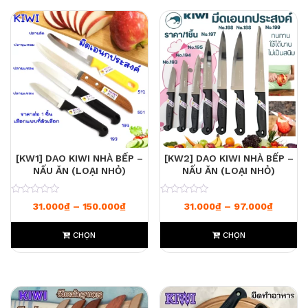
[KW1] DAO KIWI NHÀ BẾP –
[KW2] DAO KIWI NHÀ BẾP –
NẤU ĂN (LOẠI NHỎ)
NẤU ĂN (LOẠI NHỎ)
0
0
Khoảng giá: từ 31.000₫ đến 150.000₫
Khoảng
31.000
₫
–
150.000
₫
31.000
₫
–
97.000
₫
CHỌN
CHỌN