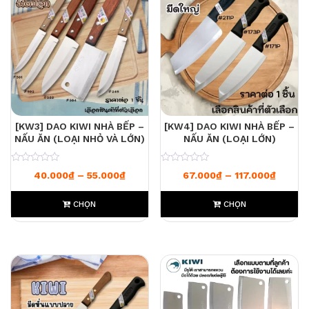
[KW3] DAO KIWI NHÀ BẾP –
[KW4] DAO KIWI NHÀ BẾP –
NẤU ĂN (LOẠI NHỎ VÀ LỚN)
NẤU ĂN (LOẠI LỚN)
0
0
Khoảng giá: từ 40.000₫ đến 55.000₫
Khoảng
40.000
₫
–
55.000
₫
67.000
₫
–
117.000
₫
CHỌN
CHỌN