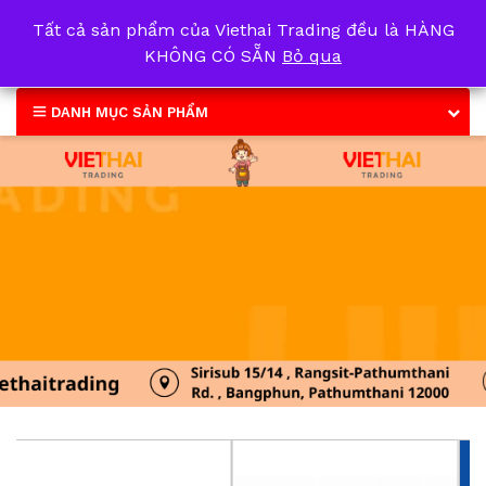
Tất cả sản phẩm của Viethai Trading đều là HÀNG
0
KHÔNG CÓ SẴN
Bỏ qua
DANH MỤC SẢN PHẨM