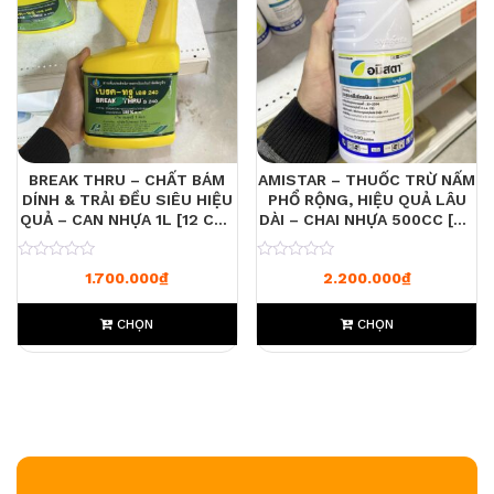
BREAK THRU – CHẤT BÁM
AMISTAR – THUỐC TRỪ NẤM
DÍNH & TRẢI ĐỀU SIÊU HIỆU
PHỔ RỘNG, HIỆU QUẢ LÂU
QUẢ – CAN NHỰA 1L [12 CAN
DÀI – CHAI NHỰA 500CC [24
/ 1 THÙNG]
CHAI / 1 THÙNG]
0
0
1.700.000
₫
2.200.000
₫
CHỌN
CHỌN