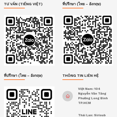
TƯ VẤN (TIẾNG VIỆT)
ที่ปรึกษา (ไทย – อังกฤษ)
ที่ปรึกษา (ไทย – อังกฤษ)
THÔNG TIN LIÊN HỆ
Việt Nam: 104
Nguyễn Văn Tăng
Phường Long Bình
TP.HCM
Thái Lan: Sirisub