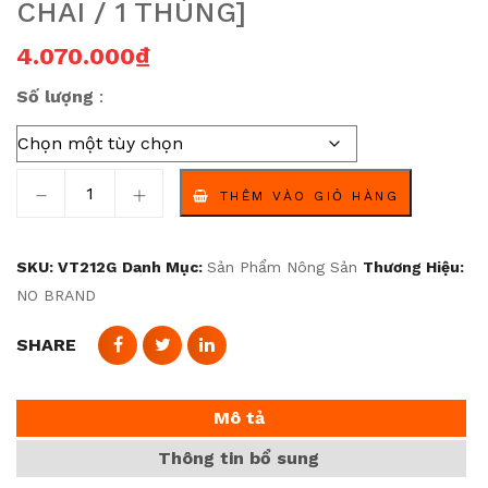
CHAI / 1 THÙNG]
4.070.000
₫
Số lượng
Microgiant – Phân Vi Lượng Tăng Cường Sinh Trưởng & Nu
THÊM VÀO GIỎ HÀNG
SKU:
VT212G
Danh Mục:
Sản Phẩm Nông Sản
Thương Hiệu:
NO BRAND
SHARE
Mô tả
Thông tin bổ sung