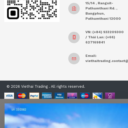
15/14 , Rangsit-
Pathumthani Rd. ,
Bangphun,
Pathumthani 12000
VN: (+84) 933209300
/ Thái Lan: (+66)
627169841
Email:
viethaitrading.contac
© 2026 Viethai Trading . All rights reserved.