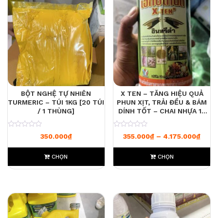
BỘT NGHỆ TỰ NHIÊN
X TEN – TĂNG HIỆU QUẢ
TURMERIC – TÚI 1KG [20 TÚI
PHUN XỊT, TRẢI ĐỀU & BÁM
/ 1 THÙNG]
DÍNH TỐT – CHAI NHỰA 1L
[12 CHAI / 1 THÙNG]
0
0
Khoả
350.000
₫
355.000
₫
–
4.175.000
₫
CHỌN
CHỌN