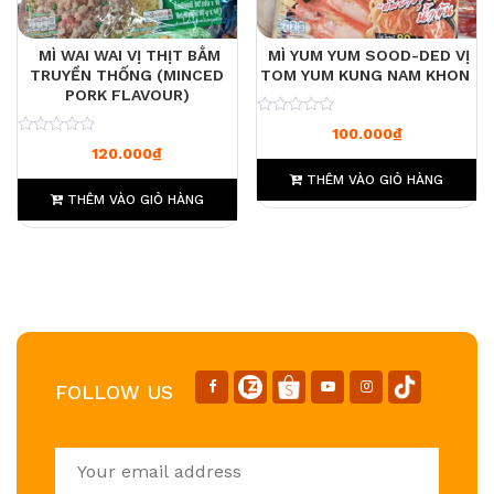
MÌ WAI WAI VỊ THỊT BẰM
MÌ YUM YUM SOOD-DED VỊ
TRUYỀN THỐNG (MINCED
TOM YUM KUNG NAM KHON
PORK FLAVOUR)
0
100.000
₫
0
120.000
₫
THÊM VÀO GIỎ HÀNG
THÊM VÀO GIỎ HÀNG
FOLLOW US