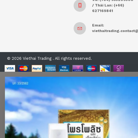
/ Thái Lan: (+66)
627169841
Email:
viethaitrading.contac
© 2026 Viethai Trading . All rights reserved.