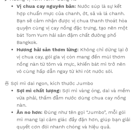
Vị chua cay nguyên bản:
Nước súp là sự kết
hợp chuẩn mực của chanh, ớt, sả và lá chanh.
Bạn sẽ cảm nhận được vị chua thanh thoát hòa
quyện cùng vị cay nồng đặc trưng, tạo nên một
bát Tom Yum hải sản đậm chất đường phố
Bangkok.
Hương hải sản thơm lừng:
Không chỉ dừng lại ở
vị chua cay, gói gia vị còn mang đến mùi thơm
nồng nàn từ tôm và mực, khiến bát mì trở nên
vô cùng hấp dẫn ngay từ khi rót nước sôi.
🍜 Sợi mì dai ngon, kích thước Jumbo
Sợi mì chất lượng:
Sợi mì vàng óng, dai và mềm
vừa phải, thấm đẫm nước dùng chua cay nồng
nàn.
Ăn no hơn:
Đúng như tên gọi “Jumbo”, mỗi gói
mì mang lại cảm giác đầy đặn hơn, giúp bạn giải
quyết cơn đói nhanh chóng và hiệu quả.