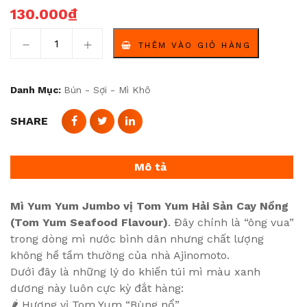
130.000
₫
Mì Yum Yum Jumbo vị Tom Yum Hải Sản Cay Nồng (Tom
THÊM VÀO GIỎ HÀNG
Danh Mục:
Bún - Sợi - Mì Khô
SHARE
Mô tả
Mì Yum Yum Jumbo vị Tom Yum Hải Sản Cay Nồng
(Tom Yum Seafood Flavour)
. Đây chính là “ông vua”
trong dòng mì nước bình dân nhưng chất lượng
không hề tầm thường của nhà Ajinomoto.
Dưới đây là những lý do khiến túi mì màu xanh
dương này luôn cực kỳ đắt hàng:
🌶️ Hương vị Tom Yum “Bùng nổ”