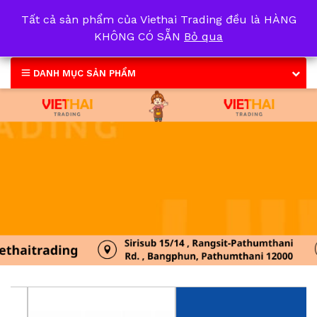
Tất cả sản phẩm của Viethai Trading đều là HÀNG
0
KHÔNG CÓ SẴN
Bỏ qua
DANH MỤC SẢN PHẨM