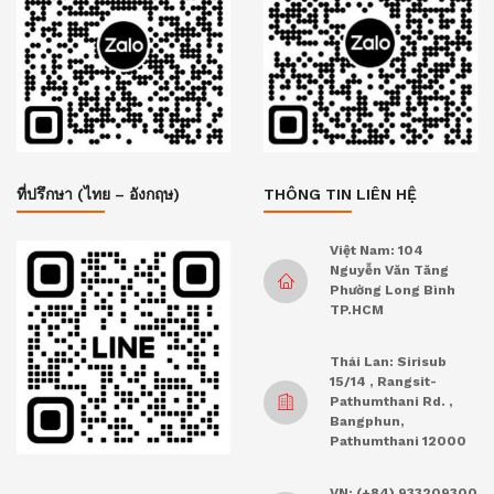
ที่ปรึกษา (ไทย – อังกฤษ)
THÔNG TIN LIÊN HỆ
Việt Nam: 104
Nguyễn Văn Tăng
Phường Long Bình
TP.HCM
Thái Lan: Sirisub
15/14 , Rangsit-
Pathumthani Rd. ,
Bangphun,
Pathumthani 12000
VN: (+84) 933209300