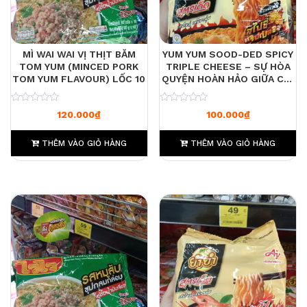
MÌ WAI WAI VỊ THỊT BĂM
YUM YUM SOOD-DED SPICY
TOM YUM (MINCED PORK
TRIPLE CHEESE – SỰ HÒA
TOM YUM FLAVOUR) LỐC 10
QUYỆN HOÀN HẢO GIỮA CAY
NỒNG VÀ BÉO NGẬY
0
0
120.000
₫
100.000
₫
THÊM VÀO GIỎ HÀNG
THÊM VÀO GIỎ HÀNG