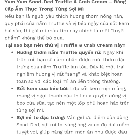
Yum Yum Sood-Ded Truffle & Crab Cream – Đẳng
Cấp Ẩm Thực Trong Từng Sợi Mì
Nếu bạn là người yêu thích hương thơm nồng nàn,
quý phái của nấm Truffle và vị béo ngậy của sốt kem
hải sản, thì gói mì màu tím này chính là một “tuyệt
phẩm” không thể bỏ qua.
Tại sao bạn nên thử vị Truffle & Crab Cream này?
Hương thơm nấm Truffle quyến rũ:
Ngay khi
trộn mì, bạn sẽ cảm nhận được mùi thơm đặc
trưng của nấm Truffle lan tỏa. Đây là một trải
nghiệm hương vị rất “sang” và khác biệt hoàn
toàn so với các loại mì ăn liền thông thường.
Sốt kem cua béo bùi:
Lớp sốt kem mịn màng,
mang vị ngọt thanh của thịt cua quyện cùng vị
béo của sữa, tạo nên một lớp phủ hoàn hảo trên
từng sợi mì.
Sợi mì to đặc trưng:
Vẫn giữ ưu điểm của dòng
Sood-Ded, sợi mì to, vàng óng và có độ dai mềm
tuyệt vời, giúp nâng tầm món ăn như được đầu