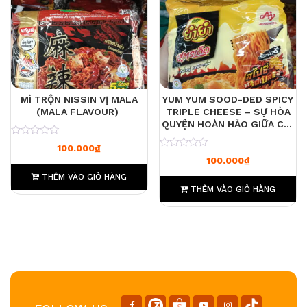
MÌ TRỘN NISSIN VỊ MALA
YUM YUM SOOD-DED SPICY
(MALA FLAVOUR)
TRIPLE CHEESE – SỰ HÒA
QUYỆN HOÀN HẢO GIỮA CAY
NỒNG VÀ BÉO NGẬY
0
100.000
₫
0
100.000
₫
THÊM VÀO GIỎ HÀNG
THÊM VÀO GIỎ HÀNG