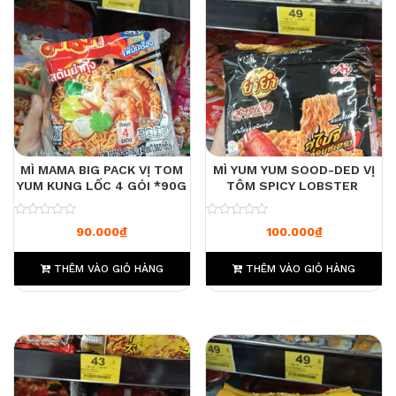
MÌ MAMA BIG PACK VỊ TOM
MÌ YUM YUM SOOD-DED VỊ
YUM KUNG LỐC 4 GÓI *90G
TÔM SPICY LOBSTER
0
0
90.000
₫
100.000
₫
THÊM VÀO GIỎ HÀNG
THÊM VÀO GIỎ HÀNG