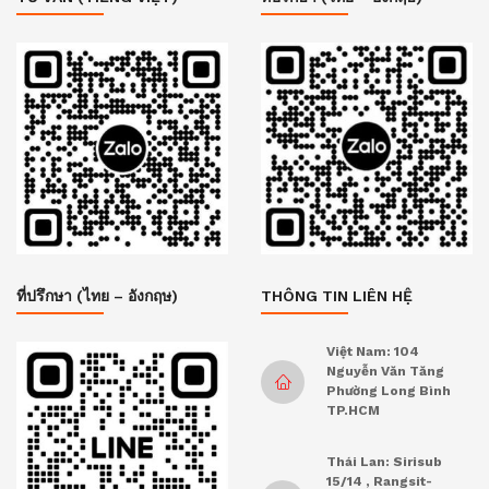
ที่ปรึกษา (ไทย – อังกฤษ)
THÔNG TIN LIÊN HỆ
Việt Nam: 104
Nguyễn Văn Tăng
Phường Long Bình
TP.HCM
Thái Lan: Sirisub
15/14 , Rangsit-