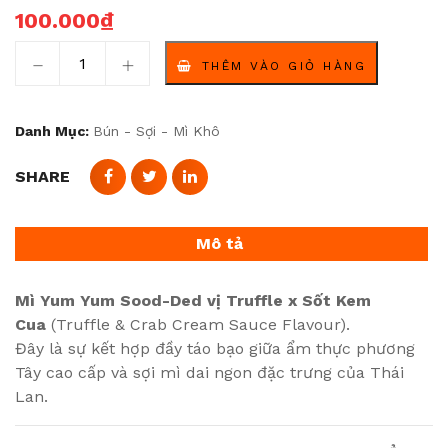
100.000
₫
Yum Yum Sood-Ded Truffle & Crab Cream – Đẳng Cấp Ẩ
THÊM VÀO GIỎ HÀNG
Danh Mục:
Bún - Sợi - Mì Khô
SHARE
Mô tả
Mì Yum Yum Sood-Ded vị Truffle x Sốt Kem
Cua
(Truffle & Crab Cream Sauce Flavour).
Đây là sự kết hợp đầy táo bạo giữa ẩm thực phương
Tây cao cấp và sợi mì dai ngon đặc trưng của Thái
Lan.