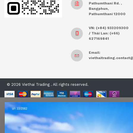
Pathumthani Rd. ,
Bangphun,
Pathumthani 12000
VN: (+84) 933209300
/ Thái Lan: (+66)
627169841
Email:
viethaitrading.contac
© 2026 Viethai Trading . All rights reserved.