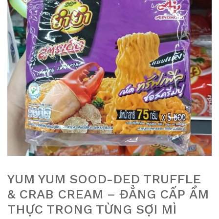
YUM YUM SOOD-DED TRUFFLE
& CRAB CREAM – ĐẲNG CẤP ẨM
THỰC TRONG TỪNG SỢI MÌ