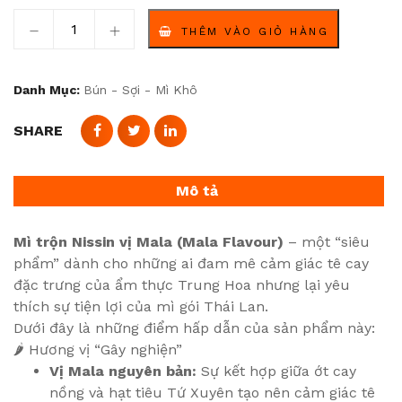
Mì trộn Nissin vị Mala (Mala Flavour) số lượng
THÊM VÀO GIỎ HÀNG
Danh Mục:
Bún - Sợi - Mì Khô
SHARE
Mô tả
Mì trộn Nissin vị Mala (Mala Flavour)
– một “siêu
phẩm” dành cho những ai đam mê cảm giác tê cay
đặc trưng của ẩm thực Trung Hoa nhưng lại yêu
thích sự tiện lợi của mì gói Thái Lan.
Dưới đây là những điểm hấp dẫn của sản phẩm này:
🌶️ Hương vị “Gây nghiện”
Vị Mala nguyên bản:
Sự kết hợp giữa ớt cay
nồng và hạt tiêu Tứ Xuyên tạo nên cảm giác tê