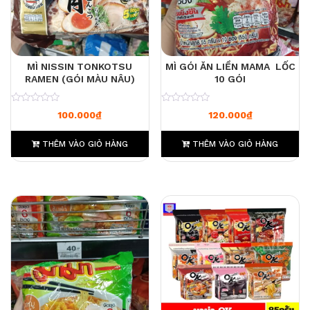
MÌ NISSIN TONKOTSU
MÌ GÓI ĂN LIỀN MAMA LỐC
RAMEN (GÓI MÀU NÂU)
10 GÓI
0
0
100.000
₫
120.000
₫
THÊM VÀO GIỎ HÀNG
THÊM VÀO GIỎ HÀNG