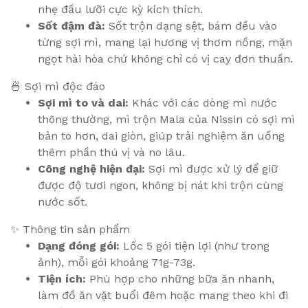
nhẹ đầu lưỡi cực kỳ kích thích.
Sốt đậm đà:
Sốt trộn dạng sệt, bám đều vào
từng sợi mì, mang lại hương vị thơm nồng, mặn
ngọt hài hòa chứ không chỉ có vị cay đơn thuần.
🍜 Sợi mì độc đáo
Sợi mì to và dai:
Khác với các dòng mì nước
thông thường, mì trộn Mala của Nissin có sợi mì
bản to hơn, dai giòn, giúp trải nghiệm ăn uống
thêm phần thú vị và no lâu.
Công nghệ hiện đại:
Sợi mì được xử lý để giữ
được độ tươi ngon, không bị nát khi trộn cùng
nước sốt.
✨ Thông tin sản phẩm
Dạng đóng gói:
Lốc 5 gói tiện lợi (như trong
ảnh), mỗi gói khoảng 71g-73g.
Tiện ích:
Phù hợp cho những bữa ăn nhanh,
làm đồ ăn vặt buổi đêm hoặc mang theo khi đi