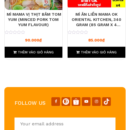
MÌ MAMA VỊ THỊT BĂM TOM
MÌ ĂN LIỀN MAMA OK
YUM (MINCED PORK TOM
ORIENTAL KITCHEN, 340
YUM FLAVOUR)
GRAM (85 GRAM X 4
GÓI/GÓI)
0
0
90.000
₫
85.000
₫
THÊM VÀO GIỎ HÀNG
THÊM VÀO GIỎ HÀNG
FOLLOW US