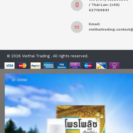
/ Thái Lan: (+66)
627169841
Email:
viethaitrading.contac
© 2026 Viethai Trading . All rights reserved.