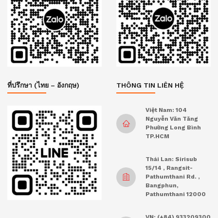
ที่ปรึกษา (ไทย – อังกฤษ)
THÔNG TIN LIÊN HỆ
Việt Nam: 104
Nguyễn Văn Tăng
Phường Long Bình
TP.HCM
Thái Lan: Sirisub
15/14 , Rangsit-
Pathumthani Rd. ,
Bangphun,
Pathumthani 12000
VN: (+84) 933209300