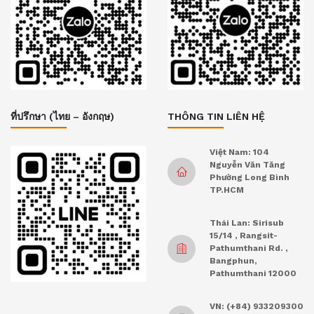
ที่ปรึกษา (ไทย – อังกฤษ)
THÔNG TIN LIÊN HỆ
Việt Nam: 104
Nguyễn Văn Tăng
Phường Long Bình
TP.HCM
Thái Lan: Sirisub
15/14 , Rangsit-
Pathumthani Rd. ,
Bangphun,
Pathumthani 12000
VN: (+84) 933209300