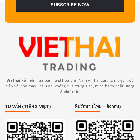
SUBSCRIBE NOW
Viethai
kết nối mua bán hàng hóa Việt Nam – Thái Lan, làm việc trực
tiếp với nhà máy Thái Lan, không qua trung gian, minh bạch chất lượng
& chứng từ.
TƯ VẤN (TIẾNG VIỆT)
ที่ปรึกษา (ไทย – อังกฤษ)