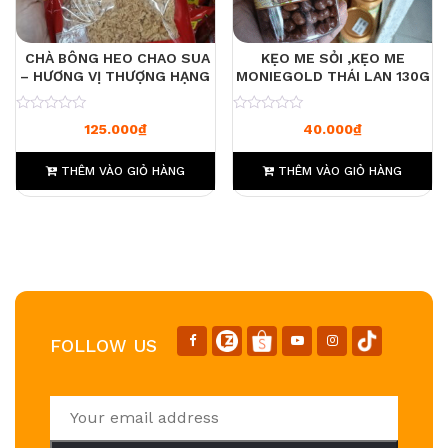
CHÀ BÔNG HEO CHAO SUA
KẸO ME SỎI ,KẸO ME
– HƯƠNG VỊ THƯỢNG HẠNG
MONIEGOLD THÁI LAN 130G
0
0
125.000
₫
40.000
₫
THÊM VÀO GIỎ HÀNG
THÊM VÀO GIỎ HÀNG
FOLLOW US