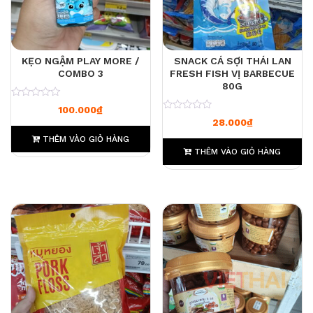
KẸO NGẬM PLAY MORE /
SNACK CÁ SỢI THÁI LAN
COMBO 3
FRESH FISH VỊ BARBECUE
80G
0
100.000
₫
0
28.000
₫
THÊM VÀO GIỎ HÀNG
THÊM VÀO GIỎ HÀNG