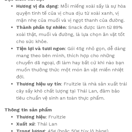
Hương vị đa dạng
: Mỗi miếng xoài sấy là sự hòa
quyện tinh tế của vị chua dịu từ xoài xanh, vị
mặn nhẹ của muối và vị ngọt thanh của đường.
Thành phần tự nhiên
: Snack được làm từ 89%
xoài thật, muối và đường, là lựa chọn ăn vặt tốt
cho sức khỏe.
Tiện lợi và tươi ngon
: Gói 45g nhỏ gọn, dễ dàng
mang theo bên mình, thích hợp cho những
chuyến dã ngoại, đi làm hay bất cứ khi nào bạn
muốn thưởng thức một món ăn vặt miền nhiệt
đới.
Thương hiệu uy tín
: Fruitzie là nhà sản xuất trái
cây sấy khô chất lượng tại Thái Lan, đảm bảo
tiêu chuẩn vệ sinh an toàn thực phẩm.
Thông tin sản phẩm
Thương hiệu
: Fruitzie
Xuất xứ
: Thái Lan
Trọng lượng
: 45g (hoặc 50g tùy lô hàng)