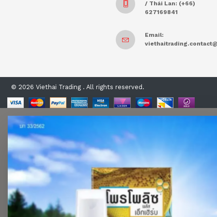
/ Thái Lan: (+66)
627169841
Email:
viethaitrading.contac
© 2026 Viethai Trading . All rights reserved.