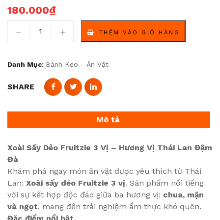
180.000
₫
Xoài Sấy Dẻo Fruitzie 3 Vị - Hương Vị Thái Lan Đậm Đà h
THÊM VÀO GIỎ HÀNG
Danh Mục:
Bánh Kẹo - Ăn Vặt
SHARE
Mô tả
Xoài Sấy Dẻo Fruitzie 3 Vị – Hương Vị Thái Lan Đậm
Đà
Khám phá ngay món ăn vặt được yêu thích từ Thái
Lan:
Xoài sấy dẻo Fruitzie 3 vị
. Sản phẩm nổi tiếng
với sự kết hợp độc đáo giữa ba hương vị:
chua, mặn
và ngọt
, mang đến trải nghiệm ẩm thực khó quên.
Đặc điểm nổi bật