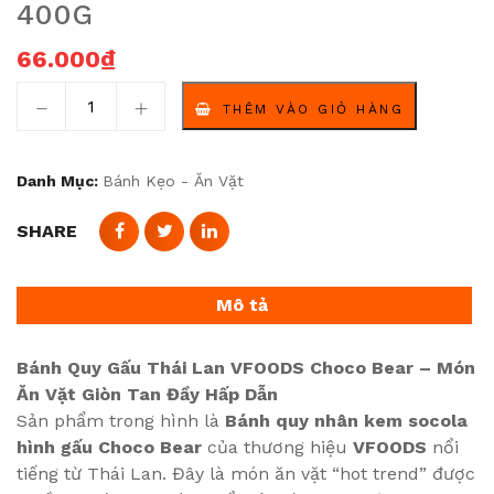
400G
66.000
₫
Bánh Quy Gấu Thái Lan VFOODS Choco Bear – Món Ăn V
THÊM VÀO GIỎ HÀNG
Danh Mục:
Bánh Kẹo - Ăn Vặt
SHARE
Mô tả
Bánh Quy Gấu Thái Lan VFOODS Choco Bear – Món
Ăn Vặt Giòn Tan Đầy Hấp Dẫn
Sản phẩm trong hình là
Bánh quy nhân kem socola
hình gấu Choco Bear
của thương hiệu
VFOODS
nổi
tiếng từ Thái Lan. Đây là món ăn vặt “hot trend” được