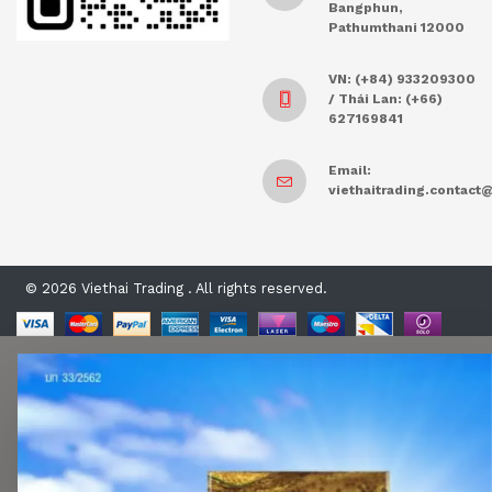
Bangphun,
Pathumthani 12000
VN: (+84) 933209300
/ Thái Lan: (+66)
627169841
Email:
viethaitrading.contac
© 2026 Viethai Trading . All rights reserved.