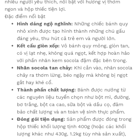
nhiều người yêu thích, nổi bật với hương vị thơm
ngon và hộp thiếc tiện lợi.
Đặc điểm nổi bật
Hình dáng ngộ nghĩnh:
Những chiếc bánh quy
nhỏ xinh được tạo hình thành những chú gấu
đáng yêu, thu hút cả trẻ em và người lớn.
Kết cấu giòn xốp:
Vỏ bánh quy mỏng, giòn tan,
có vị lạt nhẹ, không quá ngọt, kết hợp hoàn hảo
với phần nhân kem socola đậm đặc bên trong.
Nhân socola tan chảy:
Khi cắn vào, nhân socola
chảy ra thơm lừng, béo ngậy mà không bị ngọt
gắt hay khé cổ.
Thành phần chất lượng:
Bánh được nướng từ
các nguyên liệu tuyển chọn như bột mì, đường,
bơ trắng, bột ca cao, sữa bột và dầu cọ, đảm
bảo chất lượng và an toàn vệ sinh thực phẩm.
Đóng gói tiện dụng:
Sản phẩm được đóng trong
hộp thiếc khối lượng tịnh 400g (hoặc các khối
lượng khác như 430g, 1.2kg tùy nhà sản xuất),