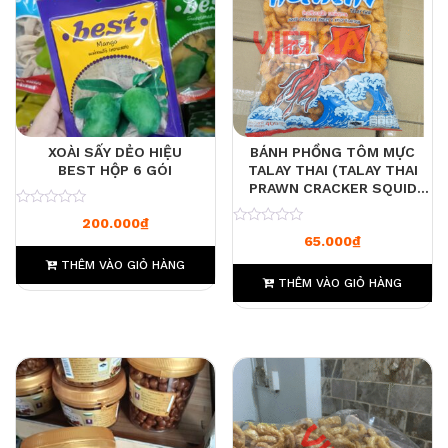
XOÀI SẤY DẺO HIỆU
BÁNH PHỒNG TÔM MỰC
BEST HỘP 6 GÓI
TALAY THAI (TALAY THAI
PRAWN CRACKER SQUID
ROASTED FLAVOUR) 400G
0
200.000
₫
0
65.000
₫
THÊM VÀO GIỎ HÀNG
THÊM VÀO GIỎ HÀNG