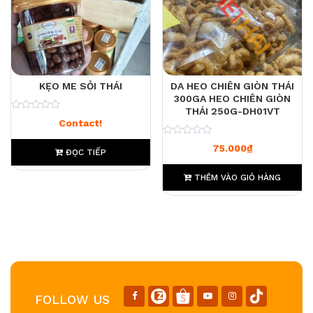
KẸO ME SỎI THÁI
DA HEO CHIÊN GIÒN THÁI
300GA HEO CHIÊN GIÒN
THÁI 250G-DH01VT
0
Contact!
0
75.000
₫
ĐỌC TIẾP
THÊM VÀO GIỎ HÀNG
FOLLOW US