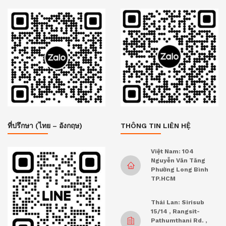
ที่ปรึกษา (ไทย – อังกฤษ)
THÔNG TIN LIÊN HỆ
Việt Nam: 104
Nguyễn Văn Tăng
Phường Long Bình
TP.HCM
Thái Lan: Sirisub
15/14 , Rangsit-
Pathumthani Rd. ,