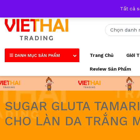
Nhận tư vấn qua tất cả các trang mạng xã hội và số điện thoại
Tất cả 
Trang Chủ
Giới 
DANH MỤC SẢN PHẨM
Review Sản Phẩm
SUGAR GLUTA TAMARI
CHO LÀN DA TRẮNG M