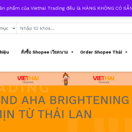
 từ 8h đến 17h mỗi ngày
sản phẩm của Viethai Trading đều là HÀNG KHÔNG CÓ S
Thiệu
สั่งซื้อ Shopee เวียดนาม
Order Shopee Thái
ND AHA BRIGHTENING 
ỊN TỪ THÁI LAN