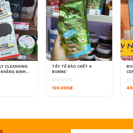
ELY CLEANSING
TẨY TẾ BÀO CHẾT A
BO
 KHẲNG ĐỊNH
BONNE’
CE
 SẠCH THOÁNG
0
0
120.000
₫
45