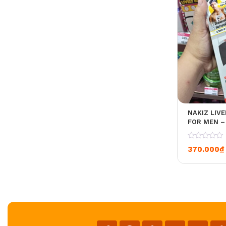
NAKIZ LIV
FOR MEN –
BẢN LĨNH,
TỰ TIN
0
370.000
₫