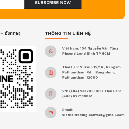
SUBSCRIBE NOW
 – อังกฤษ)
THÔNG TIN LIÊN HỆ
Việt Nam: 104 Nguyễn Văn Tăng
Phường Long Bình TP.HCM
Thái Lan: Sirisub 15/14 , Rangsit-
Pathumthani Rd. , Bangphun,
Pathumthani 12000
VN: (+84) 933209300 / Thái Lan:
(+66) 627169841
Email:
viethaitrading.contact@gmail.com