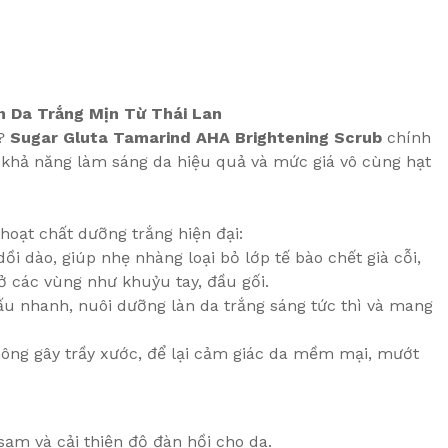
n Da Trắng Mịn Từ Thái Lan
p?
Sugar Gluta Tamarind AHA Brightening Scrub
chính
ới khả năng làm sáng da hiệu quả và mức giá vô cùng hạt
hoạt chất dưỡng trắng hiện đại:
ồi dào, giúp nhẹ nhàng loại bỏ lớp tế bào chết già cỗi,
 ở các vùng như khuỷu tay, đầu gối.
 nhanh, nuôi dưỡng làn da trắng sáng tức thì và mang
ông gây trầy xước, để lại cảm giác da mềm mại, mướt
m và cải thiện độ đàn hồi cho da.