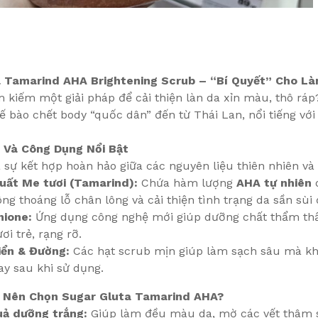
 Tamarind AHA Brightening Scrub – “Bí Quyết” Cho Là
 kiếm một giải pháp để cải thiện làn da xỉn màu, thô rá
tế bào chết body “quốc dân” đến từ Thái Lan, nổi tiếng v
 Và Công Dụng Nổi Bật
sự kết hợp hoàn hảo giữa các nguyên liệu thiên nhiên và 
xuất Me tươi (Tamarind):
Chứa hàm lượng
AHA tự nhiên
d
ng thoáng lỗ chân lông và cải thiện tình trạng da sần sùi
hione:
Ứng dụng công nghệ mới giúp dưỡng chất thẩm thấu
ươi trẻ, rạng rỡ.
iển & Đường:
Các hạt scrub mịn giúp làm sạch sâu mà kh
y sau khi sử dụng.
n Nên Chọn Sugar Gluta Tamarind AHA?
uả dưỡng trắng:
Giúp làm đều màu da, mờ các vết thâm sạ