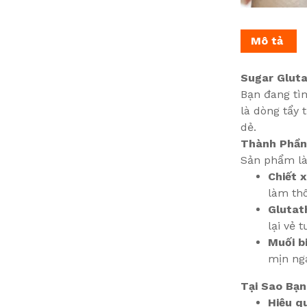
Mô tả
Sugar Gluta
Bạn đang tìm
là dòng tẩy 
dẻ.
Thành Phần
Sản phẩm là 
Chiết 
làm thô
Glutat
lại vẻ t
Muối b
mịn nga
Tại Sao Bạ
Hiệu q