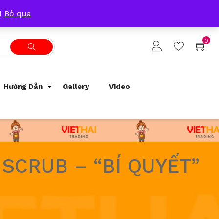
Tracking Order
Support
0933209300
ẴN
Bỏ qua
0
Hướng Dẫn
Gallery
Video
SCRUB – “BÍ QUYẾT”