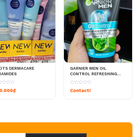
OTS DERMACARE
GARNIER MEN OIL
RAMIDES
CONTROL REFRESHING
FOAM SỮA RỬA MẶT DÀNH
RIÊNG CHO NAM GIỚI
0
0.000
₫
Contact!