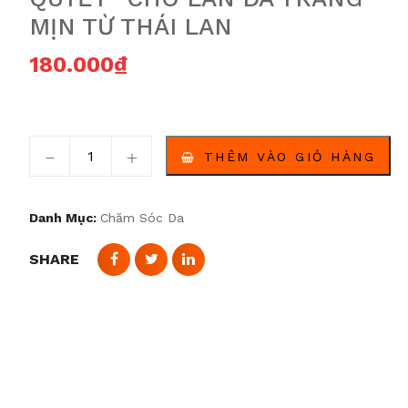
MỊN TỪ THÁI LAN
180.000
₫
Sugar Gluta Tamarind AHA Brightening Scrub - "Bí Q
THÊM VÀO GIỎ HÀNG
Danh Mục:
Chăm Sóc Da
SHARE