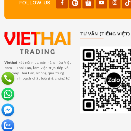
FOLLOW US
TƯ VẤN (TIẾNG VIỆT)
Viethai
kết nối mua bán hàng hóa Việt
Nam – Thái Lan, làm việc trực tiếp với
nhà máy Thái Lan, không qua trung
gian, minh bạch chất lượng & chứng từ.