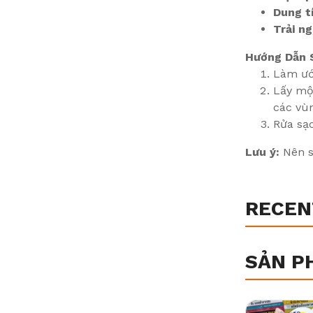
Dung t
Trải ng
Hướng Dẫn 
Làm ướ
Lấy mộ
các vùn
Rửa sạc
Lưu ý:
Nên s
RECEN
SẢN P