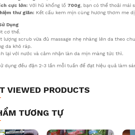
ích cực lớn:
Với hũ khổng lồ
700g
, bạn có thể thoải mái 
hiệm thư giãn:
Kết cấu kem mịn cùng hương thơm me dịu 
Sử Dụng
t cơ thể.
t lượng scrub vừa đủ massage nhẹ nhàng lên da theo chuy
g da khô ráp.
h lại với nước và cảm nhận làn da mịn màng tức thì.
ử dụng đều đặn 2-3 lần mỗi tuần để đạt hiệu quả làm sán
T VIEWED PRODUCTS
HẨM TƯƠNG TỰ