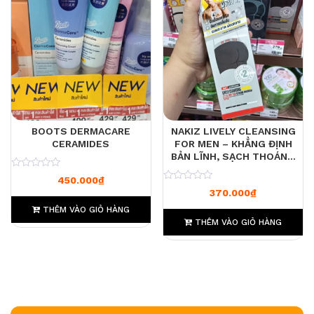
BOOTS DERMACARE
NAKIZ LIVELY CLEANSING
CERAMIDES
FOR MEN – KHẲNG ĐỊNH
BẢN LĨNH, SẠCH THOÁNG
TỰ TIN
0
450.000
₫
0
370.000
₫
THÊM VÀO GIỎ HÀNG
THÊM VÀO GIỎ HÀNG