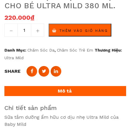
CHO BÉ ULTRA MILD 380 ML.
220.000
₫
Sữa tắm dịu nhẹ siêu nhẹ cho bé ultra mild 380 ml. số
THÊM VÀO GIỎ HÀNG
Danh Mục:
Chăm Sóc Da
,
Chăm Sóc Trẻ Em
Thương Hiệu:
Ultra Mild
SHARE
Mô tả
Chi tiết sản phẩm
Sữa tắm dưỡng ẩm hữu cơ dịu nhẹ Ultra Mild của
Baby Mild