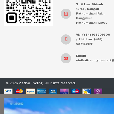
Thái Lan: Sirisub
15/14 , Rangsit-
Pathumthani Rd. ,
Bangphun,
Pathumthani 12000
VN: (+84) 933209300
/ Thái Lan: (+66)
627169841
Email:
viethaitrading.contac
© 2026 Viethai Trading . All rights reserved.