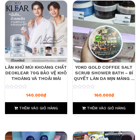
LĂN KHỬ MÙI KHOÁNG CHẤT
YOKO GOLD COFFEE SALT
DEOKLEAR 70G BẢO VỆ KHÔ
SCRUB SHOWER BATH – BÍ
THOÁNG VÀ THOẢI MÁI
QUYẾT LÀN DA MỊN MÀNG &
THƠM NGÁT HƯƠNG CÀ PHÊ
0
0
140.000
₫
160.000
₫
THÊM VÀO GIỎ HÀNG
THÊM VÀO GIỎ HÀNG