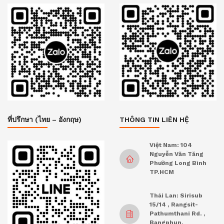
ที่ปรึกษา (ไทย – อังกฤษ)
THÔNG TIN LIÊN HỆ
Việt Nam: 104
Nguyễn Văn Tăng
Phường Long Bình
TP.HCM
Thái Lan: Sirisub
15/14 , Rangsit-
Pathumthani Rd. ,
Bangphun,