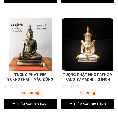
TƯỢNG PHẬT PIM
TƯỢNG PHẬT NHỎ PATHOM
SUKHOTHAI – MÀU ĐỒNG
PANG SAMADHI – 2 INCH
0
0
400.000
₫
95.000
₫
THÊM VÀO GIỎ HÀNG
THÊM VÀO GIỎ HÀNG