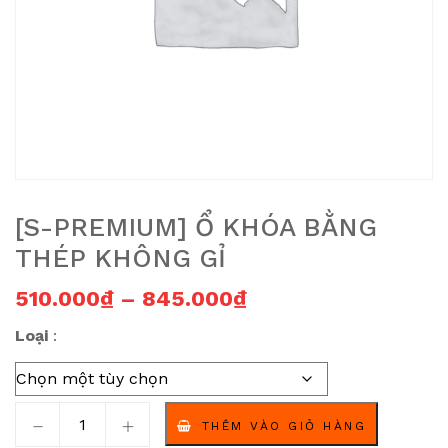
[S-PREMIUM] Ổ KHÓA BẰNG
THÉP KHÔNG GỈ
Khoảng giá: từ 51
510.000
₫
–
845.000
₫
Loại
[S-Premium] Ổ khóa bằng thép không gỉ số lượng
THÊM VÀO GIỎ HÀNG