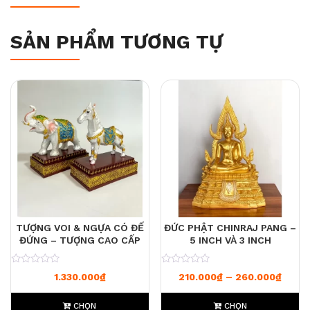
SẢN PHẨM TƯƠNG TỰ
TƯỢNG VOI & NGỰA CÓ ĐẾ
ĐỨC PHẬT CHINRAJ PANG –
ĐỨNG – TƯỢNG CAO CẤP
5 INCH VÀ 3 INCH
0
0
Khoản
1.330.000
₫
210.000
₫
–
260.000
₫
CHỌN
CHỌN