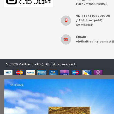
Pathumthani 12000
VN: (+84) 933209300
/ Thái Lan: (+66)
627169841
Email:
viethaitrading.contac
© 2026 Viethai Trading . All rights reserved.