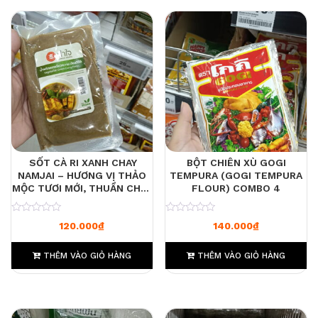
SỐT CÀ RI XANH CHAY
BỘT CHIÊN XÙ GOGI
NAMJAI – HƯƠNG VỊ THẢO
TEMPURA (GOGI TEMPURA
MỘC TƯƠI MỚI, THUẦN CHAY
FLOUR) COMBO 4
100% COMBO 3 TÚI
0
0
120.000
₫
140.000
₫
THÊM VÀO GIỎ HÀNG
THÊM VÀO GIỎ HÀNG