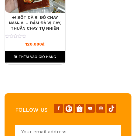
🍛 SỐT CÀ RI ĐỎ CHAY
NAMJAI – ĐẬM ĐÀ VỊ CAY,
THUẦN CHAY TỰ NHIÊN
0
120.000
₫
THÊM VÀO GIỎ HÀNG
FOLLOW US