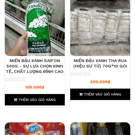
MIẾN ĐẬU XANH SAIFON
MIẾN ĐẬU XANH THA RUA
500G – SỰ LỰA CHỌN KINH
(HIỆU SƯ TỬ) 70G*10 GÓI
TẾ, CHẤT LƯỢNG ĐỈNH CAO
0
200.000
₫
0
105.000
₫
THÊM VÀO GIỎ HÀNG
THÊM VÀO GIỎ HÀNG