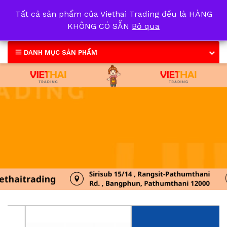
Tất cả sản phẩm của Viethai Trading đều là HÀNG
0
KHÔNG CÓ SẴN
Bỏ qua
DANH MỤC SẢN PHẨM