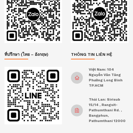
ที่ปรึกษา (ไทย – อังกฤษ)
THÔNG TIN LIÊN HỆ
Việt Nam: 104
Nguyễn Văn Tăng
Phường Long Bình
TP.HCM
Thái Lan: Sirisub
15/14 , Rangsit-
Pathumthani Rd. ,
Bangphun,
Pathumthani 12000