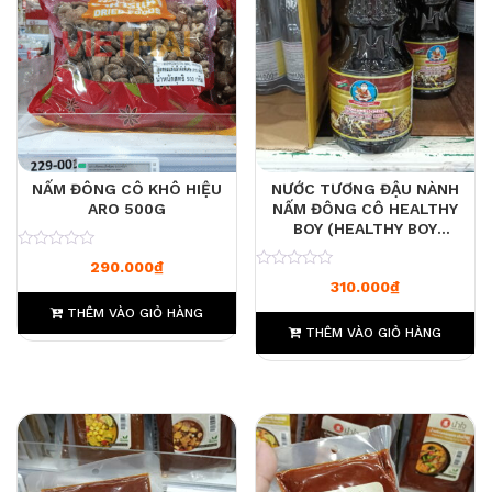
NẤM ĐÔNG CÔ KHÔ HIỆU
NƯỚC TƯƠNG ĐẬU NÀNH
ARO 500G
NẤM ĐÔNG CÔ HEALTHY
BOY (HEALTHY BOY
MUSHROOM SOY
0
290.000
₫
SAUCE) 2000ML
0
310.000
₫
THÊM VÀO GIỎ HÀNG
THÊM VÀO GIỎ HÀNG