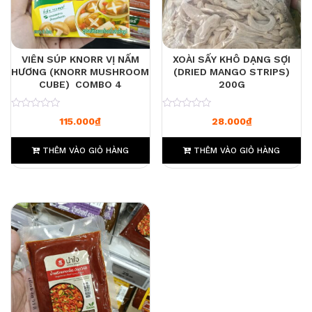
VIÊN SÚP KNORR VỊ NẤM
XOÀI SẤY KHÔ DẠNG SỢI
HƯƠNG (KNORR MUSHROOM
(DRIED MANGO STRIPS)
CUBE) COMBO 4
200G
0
0
115.000
₫
28.000
₫
THÊM VÀO GIỎ HÀNG
THÊM VÀO GIỎ HÀNG