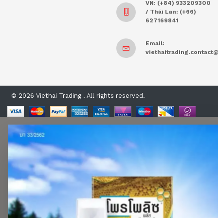
VN: (+84) 933209300
/ Thái Lan: (+66)
627169841
Email:
viethaitrading.contac
© 2026 Viethai Trading . All rights reserved.