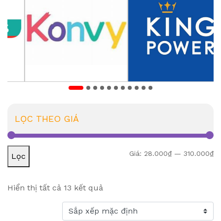
LỌC THEO GIÁ
Gi
Gi
Giá:
28.000₫
—
310.000₫
Lọc
Hiển thị tất cả 13 kết quả