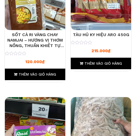
SỐT CÀ RI VÀNG CHAY
TÀU HỦ KY HIỆU ARO 450G
NAMJAI – HƯƠNG VỊ THƠM
NỒNG, THUẦN KHIẾT TỰ
0
215.000
₫
NHIÊN / COMBO 3
0
120.000
₫
THÊM VÀO GIỎ HÀNG
THÊM VÀO GIỎ HÀNG