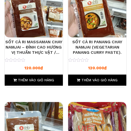
SỐT CÀ RI MASSAMAN CHAY
SỐT CÀ RI PANANG CHAY
NAMJAI – ĐỈNH CAO HƯƠNG
NAMJAI (VEGETARIAN
VỊ THUẦN THỰC VẬT /
PANANG CURRY PASTE).
COMBO 3 TÚI
0
0
120.000
₫
120.000
₫
THÊM VÀO GIỎ HÀNG
THÊM VÀO GIỎ HÀNG