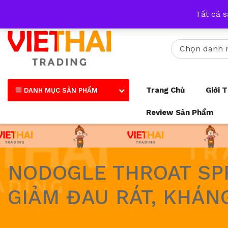
Nhận tư vấn qua tất cả các trang mạng xã hội và số điện thoại
Tất cả 
Trang Chủ
Giới 
DANH MỤC SẢN PHẨM
Review Sản Phẩm
NODOGLE THROAT SPR
GIẢM ĐAU RÁT, KHÁN