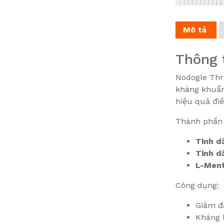
Mô tả
Thông 
Nodogle Thr
kháng khuẩn 
hiệu quả điều
Thành phần 
Tinh d
Tinh d
L-Ment
Công dụng:
Giảm đ
Kháng k