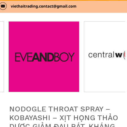
NODOGLE THROAT SPRAY –
KOBAYASHI – XỊT HỌNG THẢO
DƯỢC GIẢM ĐAU RÁT, KHÁNG