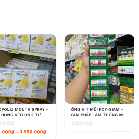
OPOLIZ MOUTH SPRAY –
ỐNG HÍT MŨI POY-SIAM –
T HỌNG KEO ONG TỰ
GIẢI PHÁP LÀM THÔNG MŨI
ÊN GIẢM VIÊM, DỊU
NHANH CHÓNG TỪ THÁI
NG, KHÁNG KHUẨN
LAN
0
Khoảng giá: từ 110.000₫ đến 3.950.000₫
0.000
₫
–
3.950.000
₫