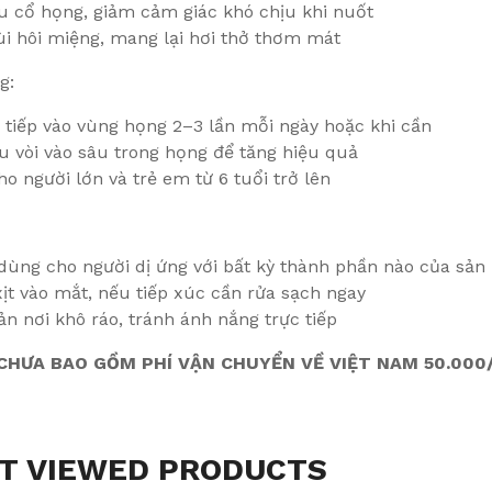
u cổ họng, giảm cảm giác khó chịu khi nuốt
i hôi miệng, mang lại hơi thở thơm mát
g:
c tiếp vào vùng họng 2–3 lần mỗi ngày hoặc khi cần
u vòi vào sâu trong họng để tăng hiệu quả
o người lớn và trẻ em từ 6 tuổi trở lên
dùng cho người dị ứng với bất kỳ thành phần nào của sả
ịt vào mắt, nếu tiếp xúc cần rửa sạch ngay
n nơi khô ráo, tránh ánh nắng trực tiếp
HƯA BAO GỒM PHÍ VẬN CHUYỂN VỀ VIỆT NAM 50.000/
T VIEWED PRODUCTS