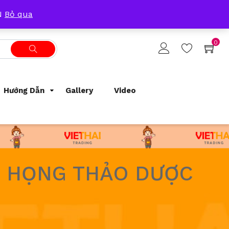
Tracking Order
Support
0933209300
ẴN
Bỏ qua
0
Hướng Dẫn
Gallery
Video
T HỌNG THẢO DƯỢC
G