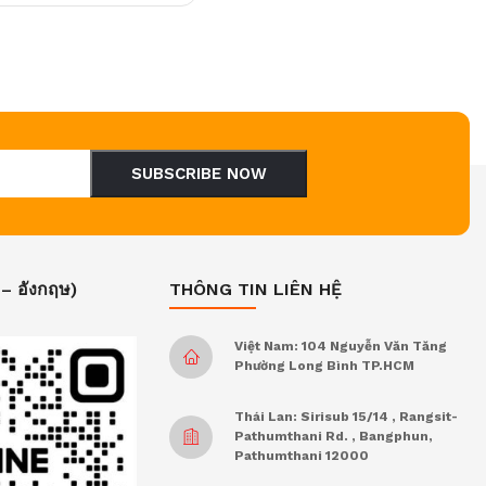
SUBSCRIBE NOW
 – อังกฤษ)
THÔNG TIN LIÊN HỆ
Việt Nam: 104 Nguyễn Văn Tăng
Phường Long Bình TP.HCM
Thái Lan: Sirisub 15/14 , Rangsit-
Pathumthani Rd. , Bangphun,
Pathumthani 12000