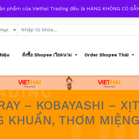
 từ 8h đến 17h mỗi ngày
sản phẩm của Viethai Trading đều là HÀNG KHÔNG CÓ S
Thiệu
สั่งซื้อ Shopee เวียดนาม
Order Shopee Thái
AY – KOBAYASHI – XỊ
G KHUẨN, THƠM MIỆN