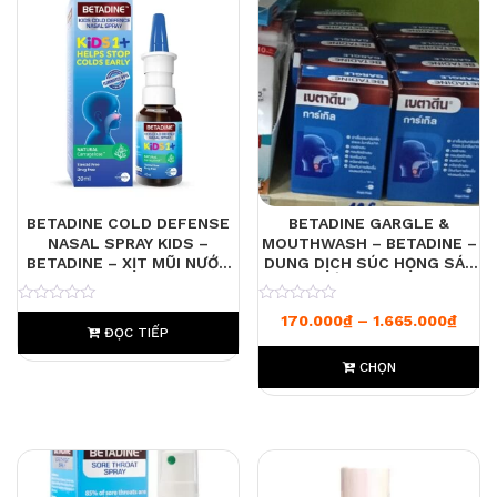
BETADINE COLD DEFENSE
BETADINE GARGLE &
NASAL SPRAY KIDS –
MOUTHWASH – BETADINE –
BETADINE – XỊT MŨI NƯỚC
DUNG DỊCH SÚC HỌNG SÁT
MUỐI SINH LÝ GIÚP NGĂN
KHUẨN – THÁI LAN
NGỪA CẢM LẠNH, VIRUS,
0
0
Khoả
170.000
₫
–
1.665.000
₫
DÙNG CHO TRẺ TỪ 1 TUỔI
ĐỌC TIẾP
TRỞ LÊN
CHỌN