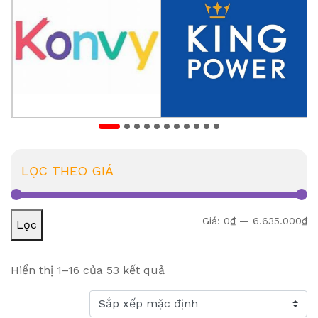
LỌC THEO GIÁ
Gi
Gi
Giá:
0₫
—
6.635.000₫
Lọc
Hiển thị 1–16 của 53 kết quả