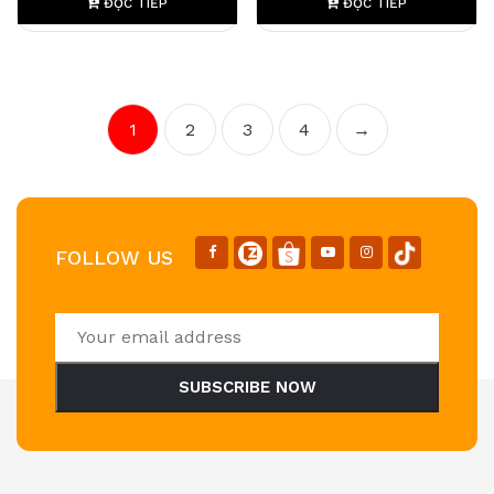
ĐỌC TIẾP
ĐỌC TIẾP
1
2
3
4
→
FOLLOW US
SUBSCRIBE NOW