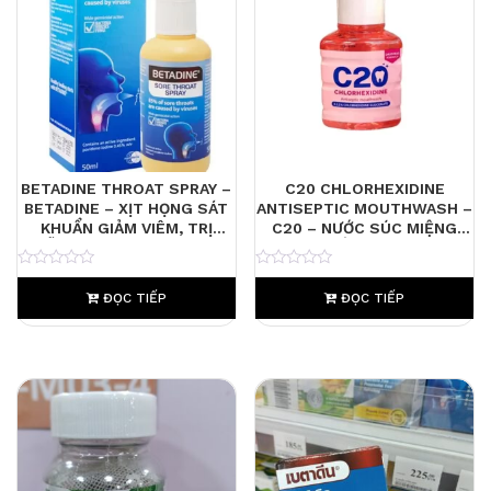
BETADINE THROAT SPRAY –
C20 CHLORHEXIDINE
BETADINE – XỊT HỌNG SÁT
ANTISEPTIC MOUTHWASH –
KHUẨN GIẢM VIÊM, TRỊ
C20 – NƯỚC SÚC MIỆNG
NHIỄM TRÙNG MIỆNG HỌNG
SÁT KHUẨN – GIẢM VIÊM
NƯỚU, NGỪA NẤM MIỆNG
0
0
ĐỌC TIẾP
ĐỌC TIẾP