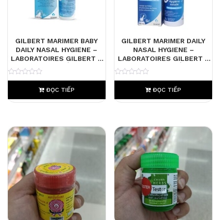
GILBERT MARIMER BABY
GILBERT MARIMER DAILY
DAILY NASAL HYGIENE –
NASAL HYGIENE –
LABORATOIRES GILBERT –
LABORATOIRES GILBERT –
XỊT MŨI NƯỚC BIỂN DỊU NHẸ
XỊT MŨI NƯỚC BIỂN GIÚP
CHO BÉ TỪ SƠ SINH GIÚP
LÀM SẠCH, DƯỠNG ẨM VÀ
0
0
LÀM SẠCH VÀ BẢO VỆ NIÊM
BẢO VỆ NIÊM MẠC MŨI
ĐỌC TIẾP
ĐỌC TIẾP
MẠC MŨI