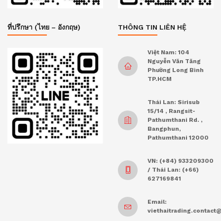
ที่ปรึกษา (ไทย – อังกฤษ)
THÔNG TIN LIÊN HỆ
Việt Nam: 104
Nguyễn Văn Tăng
Phường Long Bình
TP.HCM
Thái Lan: Sirisub
15/14 , Rangsit-
Pathumthani Rd. ,
Bangphun,
Pathumthani 12000
VN: (+84) 933209300
/ Thái Lan: (+66)
627169841
Email:
viethaitrading.contac