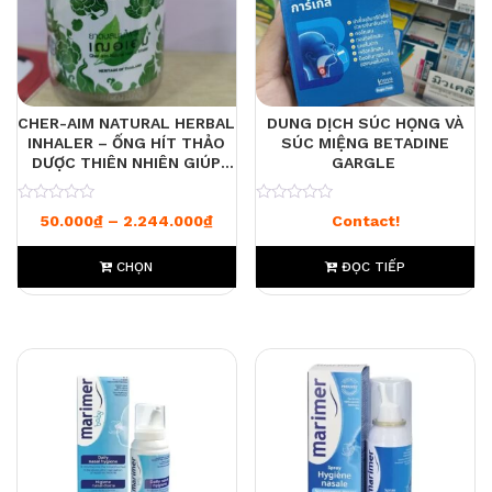
CHER-AIM NATURAL HERBAL
DUNG DỊCH SÚC HỌNG VÀ
INHALER – ỐNG HÍT THẢO
SÚC MIỆNG BETADINE
DƯỢC THIÊN NHIÊN GIÚP
GARGLE
TỈNH TÁO, GIẢM NGHẸT MŨI
0
0
Khoảng giá: từ 50.000₫ đến 2.244.
50.000
₫
–
2.244.000
₫
Contact!
CHỌN
ĐỌC TIẾP