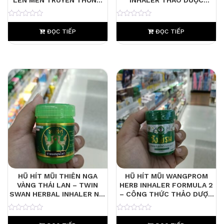
NỘI ĐỊA THÁI LAN
TRUYỀN THỐNG
0
0
ĐỌC TIẾP
ĐỌC TIẾP
HŨ HÍT MŨI THIÊN NGA
HŨ HÍT MŨI WANGPROM
VÀNG THÁI LAN – TWIN
HERB INHALER FORMULA 2
SWAN HERBAL INHALER NỘI
– CÔNG THỨC THẢO DƯỢC
ĐỊA NOVOLIFE
CỔ TRUYỀN THÁI LAN
0
0