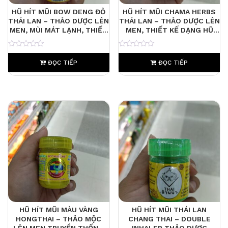
HŨ HÍT MŨI BOW DENG ĐỎ
HŨ HÍT MŨI CHAMA HERBS
THÁI LAN – THẢO DƯỢC LÊN
THÁI LAN – THẢO DƯỢC LÊN
MEN, MÙI MÁT LẠNH, THIẾT
MEN, THIẾT KẾ DẠNG HŨ
KẾ NƠ ĐỎ ĐẶC TRƯNG
NỘI ĐỊA CAO CẤP
0
0
ĐỌC TIẾP
ĐỌC TIẾP
HŨ HÍT MŨI MÀU VÀNG
HŨ HÍT MŨI THÁI LAN
HONGTHAI – THẢO MỘC
CHANG THAI – DOUBLE
LÊN MEN TRUYỀN THỐNG
INHALER THẢO DƯỢC