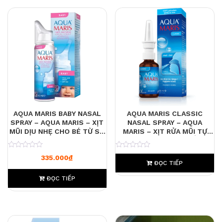
AQUA MARIS BABY NASAL
AQUA MARIS CLASSIC
SPRAY – AQUA MARIS – XỊT
NASAL SPRAY – AQUA
MŨI DỊU NHẸ CHO BÉ TỪ SƠ
MARIS – XỊT RỬA MŨI TỰ
SINH, LÀM SẠCH VÀ DƯỠNG
NHIÊN TỪ NƯỚC BIỂN
ẨM NIÊM MẠC MŨI
ADRIATIC GIÚP LÀM SẠCH
0
0
335.000
₫
VÀ DƯỠNG ẨM NIÊM MẠC
ĐỌC TIẾP
MŨI
ĐỌC TIẾP