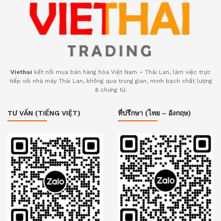
Viethai
kết nối mua bán hàng hóa Việt Nam – Thái Lan, làm việc trực
tiếp với nhà máy Thái Lan, không qua trung gian, minh bạch chất lượng
& chứng từ.
TƯ VẤN (TIẾNG VIỆT)
ที่ปรึกษา (ไทย – อังกฤษ)