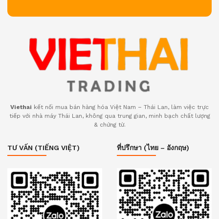
Viethai
kết nối mua bán hàng hóa Việt Nam – Thái Lan, làm việc trực
tiếp với nhà máy Thái Lan, không qua trung gian, minh bạch chất lượng
& chứng từ.
TƯ VẤN (TIẾNG VIỆT)
ที่ปรึกษา (ไทย – อังกฤษ)