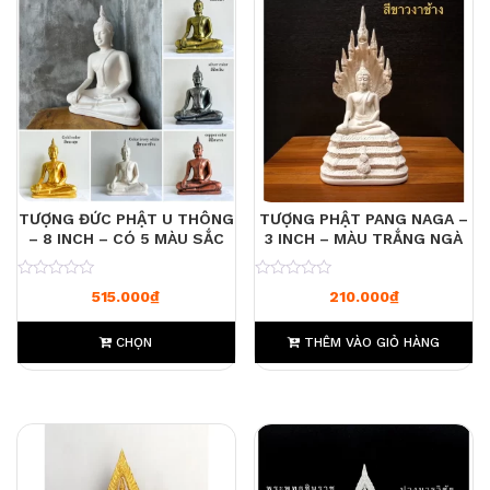
TƯỢNG ĐỨC PHẬT U THÔNG
TƯỢNG PHẬT PANG NAGA –
– 8 INCH – CÓ 5 MÀU SẮC
3 INCH – MÀU TRẮNG NGÀ
0
0
515.000
₫
210.000
₫
CHỌN
THÊM VÀO GIỎ HÀNG