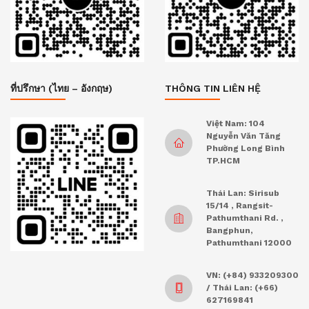
ที่ปรึกษา (ไทย – อังกฤษ)
THÔNG TIN LIÊN HỆ
Việt Nam: 104
Nguyễn Văn Tăng
Phường Long Bình
TP.HCM
Thái Lan: Sirisub
15/14 , Rangsit-
Pathumthani Rd. ,
Bangphun,
Pathumthani 12000
VN: (+84) 933209300
/ Thái Lan: (+66)
627169841