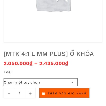
[MTK 4:1 L MM PLUS] Ổ KHÓA
Khoảng giá: t
2.050.000
₫
–
2.435.000
₫
Loại
[MTK 4:1 L MM PLUS] Ổ khóa số lượng
THÊM VÀO GIỎ HÀNG