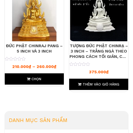
ĐỨC PHẬT CHINRAJ PANG –
TƯỢNG ĐỨC PHẬT CHINRẠ –
5 INCH VÀ 3 INCH
3 INCH – TRẮNG NGÀ THEO
PHONG CÁCH TỐI GIẢN, CAO
CẤP
0
Khoảng giá: từ 210.000₫ đến 260.00
210.000
₫
–
260.000
₫
0
375.000
₫
CHỌN
THÊM VÀO GIỎ HÀNG
DANH MỤC SẢN PHẨM