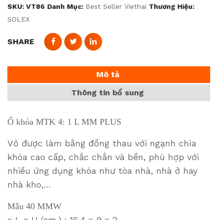
SKU:
VT86
Danh Mục:
Best Seller Viethai
Thương Hiệu:
SOLEX
SHARE
Mô tả
Thông tin bổ sung
Ổ khóa MTK 4: 1 L MM PLUS
Vỏ được làm bằng đồng thau với ngạnh chìa
khóa cao cấp, chắc chắn và bền, phù hợp với
nhiều ứng dụng khóa như tòa nhà, nhà ở hay
nhà kho,…
Mẫu 40 MMW
x L x H (cm.) : 16.4 x 9 x 2