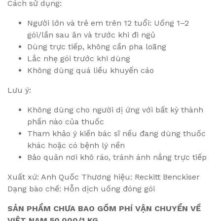
Cách sử dụng:
Người lớn và trẻ em trên 12 tuổi: Uống 1–2
gói/lần sau ăn và trước khi đi ngủ
Dùng trực tiếp, không cần pha loãng
Lắc nhẹ gói trước khi dùng
Không dùng quá liều khuyến cáo
Lưu ý:
Không dùng cho người dị ứng với bất kỳ thành
phần nào của thuốc
Tham khảo ý kiến bác sĩ nếu đang dùng thuốc
khác hoặc có bệnh lý nền
Bảo quản nơi khô ráo, tránh ánh nắng trực tiếp
Xuất xứ: Anh Quốc Thương hiệu: Reckitt Benckiser
Dạng bào chế: Hỗn dịch uống đóng gói
SẢN PHẨM CHƯA BAO GỒM PHÍ VẬN CHUYỂN VỀ
VIỆT NAM 50.000/1 KG