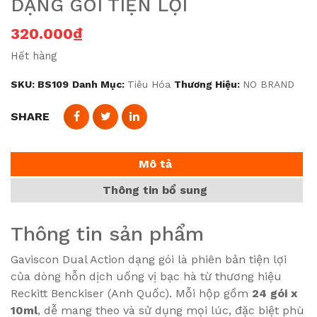
DẠNG GÓI TIỆN LỢI
320.000
₫
Hết hàng
SKU:
BS109
Danh Mục:
Tiêu Hóa
Thương Hiệu:
NO BRAND
SHARE
Mô tả
Thông tin bổ sung
Thông tin sản phẩm
Gaviscon Dual Action dạng gói là phiên bản tiện lợi
của dòng hỗn dịch uống vị bạc hà từ thương hiệu
Reckitt Benckiser (Anh Quốc). Mỗi hộp gồm
24 gói x
10ml
, dễ mang theo và sử dụng mọi lúc, đặc biệt phù