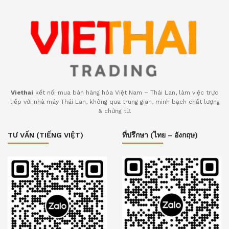
Viethai
kết nối mua bán hàng hóa Việt Nam – Thái Lan, làm việc trực
tiếp với nhà máy Thái Lan, không qua trung gian, minh bạch chất lượng
& chứng từ.
TƯ VẤN (TIẾNG VIỆT)
ที่ปรึกษา (ไทย – อังกฤษ)