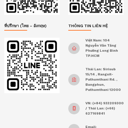
ที่ปรึกษา (ไทย – อังกฤษ)
THÔNG TIN LIÊN HỆ
Việt Nam: 104
Nguyễn Văn Tăng
Phường Long Bình
TP.HCM
Thái Lan: Sirisub
15/14 , Rangsit-
Pathumthani Rd. ,
Bangphun,
Pathumthani 12000
VN: (+84) 933209300
/ Thái Lan: (+66)
627169841
Email: