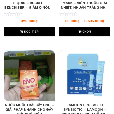
LIQUID – RECKITT
MARK – VIÊN THUỐC GIẢI
BENCKISER – GIẢM Ợ NÓNG,
NHIỆT, NHUẬN TRÀNG NHẸ,
TRÀO NGƯỢC VÀ KHÓ TIÊU
GIẢM ĐAU HỌNG
– DÒNG MÀU XANH
0
0
Khoản
320.000
₫
65.000
₫
–
6.635.000
₫
ĐỌC TIẾP
CHỌN
NƯỚC MUỐI TRÁI CÂY ENO –
LAMOON PROLACTO
GIẢI PHÁP NHANH CHO ĐẦY
SYNBIOTIC – LAMOON –