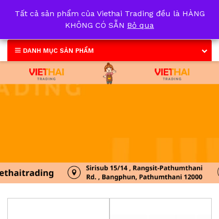
Tất cả sản phẩm của Viethai Trading đều là HÀNG
0
KHÔNG CÓ SẴN
Bỏ qua
DANH MỤC SẢN PHẨM