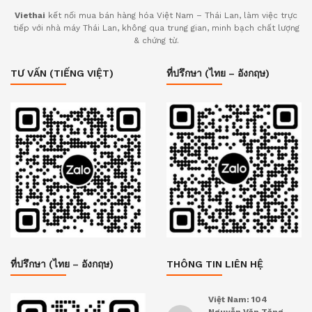
Viethai
kết nối mua bán hàng hóa Việt Nam – Thái Lan, làm việc trực
tiếp với nhà máy Thái Lan, không qua trung gian, minh bạch chất lượng
& chứng từ.
TƯ VẤN (TIẾNG VIỆT)
ที่ปรึกษา (ไทย – อังกฤษ)
ที่ปรึกษา (ไทย – อังกฤษ)
THÔNG TIN LIÊN HỆ
Việt Nam: 104
Nguyễn Văn Tăng