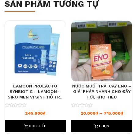
SẢN PHẨM TƯƠNG TỰ
LAMOON PROLACTO
NƯỚC MUỐI TRÁI CÂY ENO –
SYNBIOTIC – LAMOON –
GIẢI PHÁP NHANH CHO ĐẦY
SIRO MEN VI SINH HỖ TRỢ
HƠI, KHÓ TIÊU
TIÊU HÓA, TĂNG ĐỀ KHÁNG
CHO BÉ VÀ NGƯỜI LỚN
0
0
Khoảng
245.000
₫
20.000
₫
–
715.000
₫
ĐỌC TIẾP
CHỌN