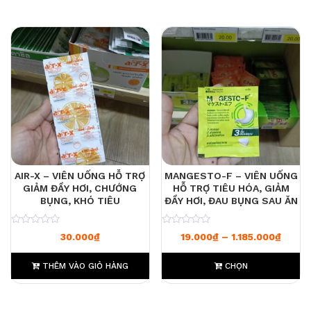
AIR-X – VIÊN UỐNG HỖ TRỢ
MANGESTO-F – VIÊN UỐNG
GIẢM ĐẦY HƠI, CHƯỚNG
HỖ TRỢ TIÊU HÓA, GIẢM
BỤNG, KHÓ TIÊU
ĐẦY HƠI, ĐAU BỤNG SAU ĂN
0
0
Khoảng
30.000
₫
19.000
₫
–
1.185.000
₫
THÊM VÀO GIỎ HÀNG
CHỌN