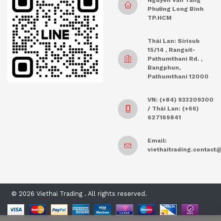
Phường Long Bình
TP.HCM
Thái Lan: Sirisub
15/14 , Rangsit-
Pathumthani Rd. ,
Bangphun,
Pathumthani 12000
VN: (+84) 933209300
/ Thái Lan: (+66)
627169841
Email:
viethaitrading.contac
© 2026 Viethai Trading . All rights reserved.