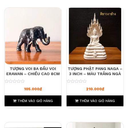
TƯỢNG VOI BA ĐẦU VOI
TƯỢNG PHẬT PANG NAGA –
ERAWAN – CHIỀU CAO 8CM
3 INCH – MÀU TRẮNG NGÀ
0
0
105.000
₫
210.000
₫
THÊM VÀO GIỎ HÀNG
THÊM VÀO GIỎ HÀNG