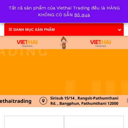
Tất cả sản phẩm của Viethai Trading đều là HÀNG
0
KHÔNG CÓ SẴN
Bỏ qua
DANH MỤC SẢN PHẨM