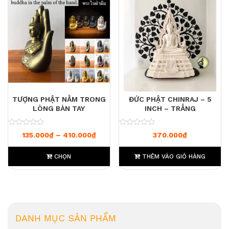
TƯỢNG PHẬT NẰM TRONG
ĐỨC PHẬT CHINRAJ – 5
LÒNG BÀN TAY
INCH – TRẮNG
0
0
Khoảng giá: từ 135.000₫ đến 410.000
135.000
₫
–
410.000
₫
370.000
₫
CHỌN
THÊM VÀO GIỎ HÀNG
DANH MỤC SẢN PHẨM