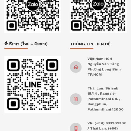
ที่ปรึกษา (ไทย – อังกฤษ)
THÔNG TIN LIÊN HỆ
Việt Nam: 104
Nguyễn Văn Tăng
Phường Long Bình
TP.HCM
Thái Lan: Sirisub
15/14 , Rangsit-
Pathumthani Rd. ,
Bangphun,
Pathumthani 12000
VN: (+84) 933209300
/ Thái Lan: (+66)