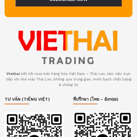
Viethai
kết nối mua bán hàng hóa Việt Nam – Thái Lan, làm việc trực
tiếp với nhà máy Thái Lan, không qua trung gian, minh bạch chất lượng
& chứng từ.
TƯ VẤN (TIẾNG VIỆT)
ที่ปรึกษา (ไทย – อังกฤษ)