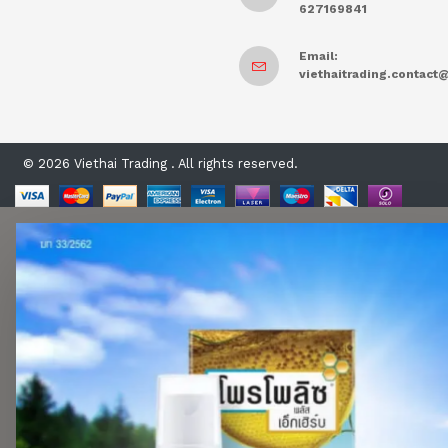
627169841
Email:
viethaitrading.contac
© 2026 Viethai Trading . All rights reserved.