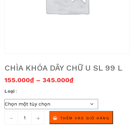
CHÌA KHÓA DÂY CHỮ U SL 99 L
Khoảng giá: từ 15
155.000
₫
–
345.000
₫
Loại
Chìa khóa dây chữ U SL 99 L số lượng
THÊM VÀO GIỎ HÀNG