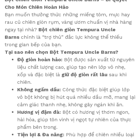
Cho Món Chiên Hoàn Hảo
Bạn muốn thưởng thức những miếng tôm, mực hay
rau củ chiên giòn rụm, vàng ươm chuẩn vị nhà hàng
ngay tại nhà?
Bột chiên giòn Tempura Uncle
Barns
chính là “trợ thủ” đắc lực không thể thiếu
trong gian bếp của bạn.
Tại sao nên chọn Bột Tempura Uncle Barns?
Độ giòn hoàn hảo:
Bột được sản xuất từ nguyên
liệu chất lượng cao, giúp tạo nên lớp vỏ nhẹ,
xốp và đặc biệt là
giữ độ giòn rất lâu
sau khi
chiên.
Không ngấm dầu:
Công thức đặc biệt giúp lớp
vỏ bột không bị hút quá nhiều dầu mỡ, mang lại
cảm giác thanh nhẹ, không gây ngán khi ăn.
Hương vị đậm đà:
Bột có hương vị thơm ngon,
hài hòa, giúp tôn vinh vị ngọt tự nhiên của thực
phẩm bên trong.
Tiện lợi & Đa năng:
Phù hợp để chiên nhiều loại