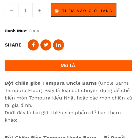
Bột chiên giòn Tempura Uncle Barns 500g số lượng
THÊM VÀO GIỎ HÀNG
Danh Mục:
Gia Vị
SHARE
Mô tả
Bột chiên giòn Tempura Uncle Barns
(Uncle Barns
Tempura Flour). Đây là loại bột chuyên dụng để chế
biến món Tempura kiểu Nhật hoặc các món chiên xù
tại gia đình.
Dưới đây là bài giới thiệu sản phẩm để bạn tham
khảo:
Bột Chiên Giòn Tempura Uncle Barns – Bí Quyết