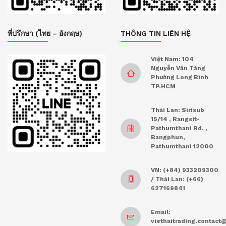
ที่ปรึกษา (ไทย – อังกฤษ)
THÔNG TIN LIÊN HỆ
Việt Nam: 104
Nguyễn Văn Tăng
Phường Long Bình
TP.HCM
Thái Lan: Sirisub
15/14 , Rangsit-
Pathumthani Rd. ,
Bangphun,
Pathumthani 12000
VN: (+84) 933209300
/ Thái Lan: (+66)
627169841
Email:
viethaitrading.contac