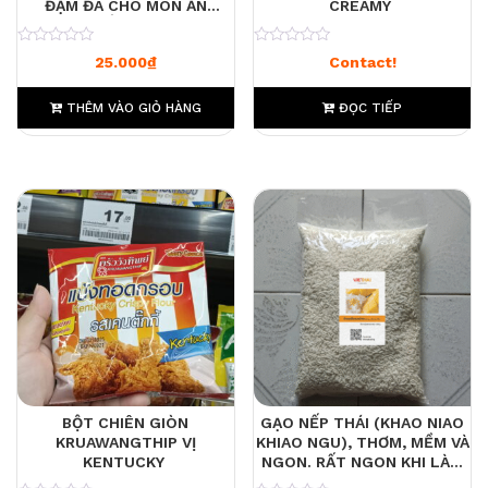
ĐẬM ĐÀ CHO MÓN ĂN
CREAMY
CHUẨN VỊ 90G
0
0
25.000
₫
Contact!
THÊM VÀO GIỎ HÀNG
ĐỌC TIẾP
BỘT CHIÊN GIÒN
GẠO NẾP THÁI (KHAO NIAO
KRUAWANGTHIP VỊ
KHIAO NGU), THƠM, MỀM VÀ
KENTUCKY
NGON. RẤT NGON KHI LÀM
XÔI XOÀI 500G