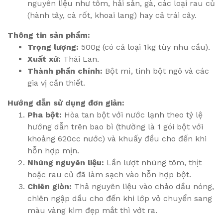
nguyên liệu như tôm, hải sản, gà, các loại rau củ
(hành tây, cà rốt, khoai lang) hay cả trái cây.
Thông tin sản phẩm:
Trọng lượng:
500g (có cả loại 1kg tùy nhu cầu).
Xuất xứ:
Thái Lan.
Thành phần chính:
Bột mì, tinh bột ngô và các
gia vị cần thiết.
Hướng dẫn sử dụng đơn giản:
Pha bột:
Hòa tan bột với nước lạnh theo tỷ lệ
hướng dẫn trên bao bì (thường là 1 gói bột với
khoảng 620cc nước) và khuấy đều cho đến khi
hỗn hợp mịn.
Nhúng nguyên liệu:
Lần lượt nhúng tôm, thịt
hoặc rau củ đã làm sạch vào hỗn hợp bột.
Chiên giòn:
Thả nguyên liệu vào chảo dầu nóng,
chiên ngập dầu cho đến khi lớp vỏ chuyển sang
màu vàng kim đẹp mắt thì vớt ra.