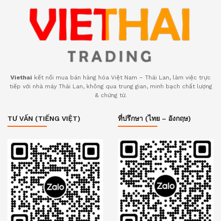
Viethai
kết nối mua bán hàng hóa Việt Nam – Thái Lan, làm việc trực
tiếp với nhà máy Thái Lan, không qua trung gian, minh bạch chất lượng
& chứng từ.
TƯ VẤN (TIẾNG VIỆT)
ที่ปรึกษา (ไทย – อังกฤษ)