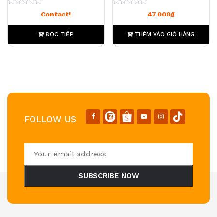
0
0
Contact!
47.000
₫
ĐỌC TIẾP
THÊM VÀO GIỎ HÀNG
FOLLOW US
SUBSCRIBE NOW