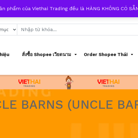
 từ 8h đến 17h mỗi ngày
sản phẩm của Viethai Trading đều là HÀNG KHÔNG CÓ S
Thiệu
สั่งซื้อ Shopee เวียดนาม
Order Shopee Thái
LE BARNS (UNCLE BAR