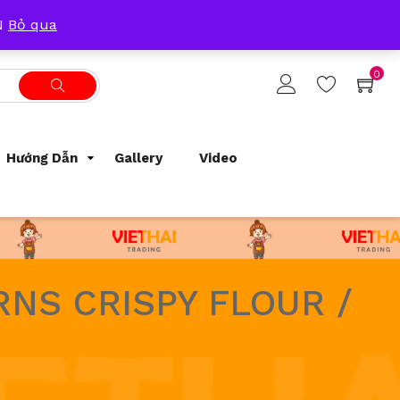
Tracking Order
Support
0933209300
ẴN
Bỏ qua
0
Hướng Dẫn
Gallery
Video
NS CRISPY FLOUR /