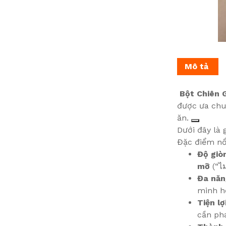
Mô tả
Bột Chiên 
được ưa chuộ
ăn.
Dưới đây là 
Đặc điểm nổ
Độ giò
mỡ
(“ไ
Đa năn
minh họ
Tiện lợ
cần pha