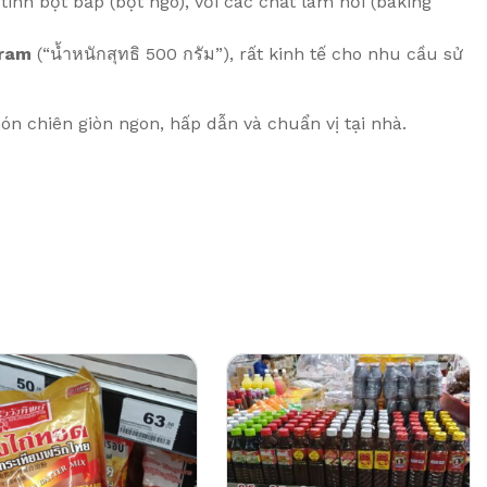
inh bột bắp (bột ngô), với các chất làm nổi (baking
ram
(“น้ำหนักสุทธิ 500 กรัม”), rất kinh tế cho nhu cầu sử
n chiên giòn ngon, hấp dẫn và chuẩn vị tại nhà.