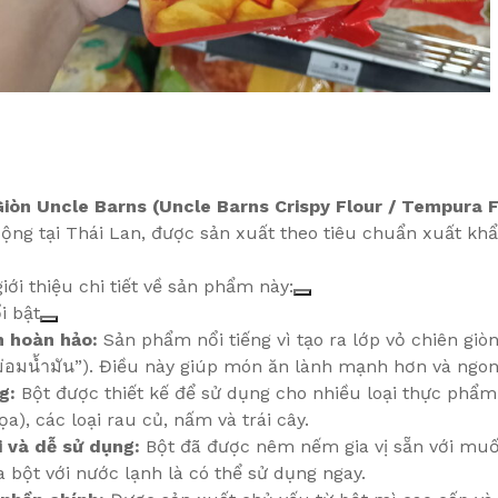
Giòn Uncle Barns (Uncle Barns Crispy Flour / Tempura F
ng tại Thái Lan, được sản xuất theo tiêu chuẩn xuất khẩ
giới thiệu chi tiết về sản phẩm này:
i bật
n hoàn hảo:
Sản phẩm nổi tiếng vì tạo ra lớp vỏ chiên giòn
ม่อมน้ำมัน”). Điều này giúp món ăn lành mạnh hơn và ngo
g:
Bột được thiết kế để sử dụng cho nhiều loại thực phẩm
a), các loại rau củ, nấm và trái cây.
i và dễ sử dụng:
Bột đã được nêm nếm gia vị sẵn với muối 
 bột với nước lạnh là có thể sử dụng ngay.