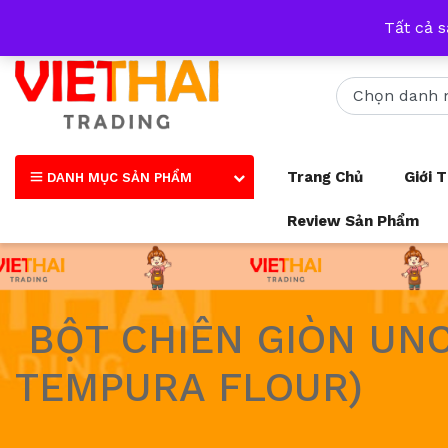
Nhận tư vấn qua tất cả các trang mạng xã hội và số điện thoại
Tất cả 
Trang Chủ
Giới 
DANH MỤC SẢN PHẨM
Review Sản Phẩm
BỘT CHIÊN GIÒN UNC
TEMPURA FLOUR)