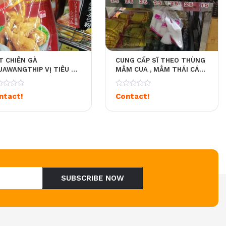
T CHIÊN GÀ
CUNG CẤP SĨ THEO THÙNG
UAWANGTHIP VỊ TIÊU &
MẮM CUA , MẮM THÁI CÁC
I
LOẠI , CHÍNH HÃNG , HÀNG
THẬT
0
ntact!
Contact!
SUBSCRIBE NOW