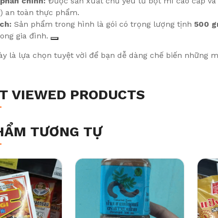
phần chính:
Được sản xuất chủ yếu từ bột mì cao cấp và t
) an toàn thực phẩm.
ch:
Sản phẩm trong hình là gói có trọng lượng tịnh
500 g
ong gia đình.
 là lựa chọn tuyệt vời để bạn dễ dàng chế biến những mó
T VIEWED PRODUCTS
HẨM TƯƠNG TỰ