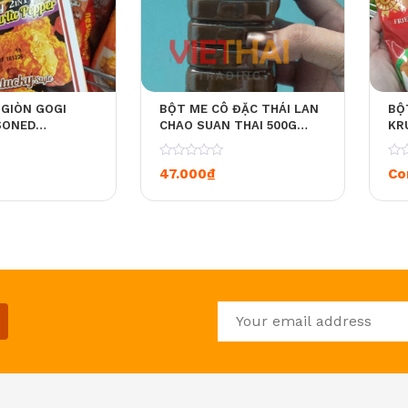
 GIÒN GOGI
BỘT ME CÔ ĐẶC THÁI LAN
BỘ
SONED
CHAO SUAN THAI 500G
KR
FLOUR) HƯƠNG
CM01A
TỎ
CAY & TIÊU TỎI
0
0
47.000
₫
Co
CY – GARLIC