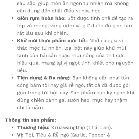
sâu sắc, giúp món ăn ngon tự nhiên mà không
cần dùng đến chất điều vị hóa học.
Giòn rụm hoàn hảo:
Bột được tinh chế để tạo ra
lớp vỏ mỏng, vàng ươm và giữ được độ giòn tan
rất lâu sau khi chiên.
Khử mùi thực phẩm cực tốt:
Nhờ các gia vị
thảo mộc tự nhiên, loại bột này giúp khử mùi
tanh của hải sản hoặc mùi nồng của thịt cực
hiệu quả, mang lại vị ngọt tinh khiết cho nguyên
liệu.
Tiện dụng & Đa năng:
Bạn không cần phải tốn
công băm tỏi hay giã rễ ngò, tất cả đã được gói
gọn trong túi bột này. Sản phẩm cực kỳ ngon khi
dùng chiên cánh gà, sườn heo, mực hay thậm
chí là nấm.
Thông tin sản phẩm:
Thương hiệu:
Kruawangthip (Thái Lan).
Vị:
Tỏi, Tiêu & Rễ ngò (Garlic, Pepper &