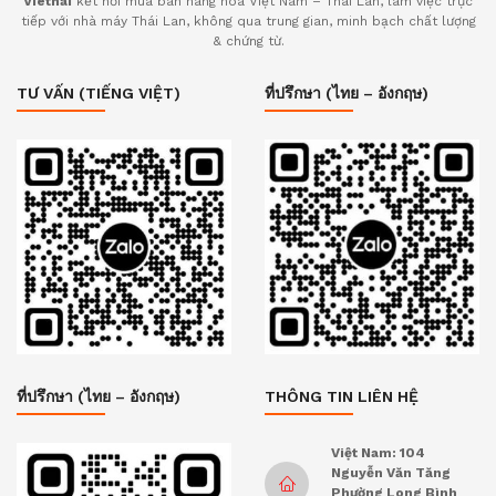
Viethai
kết nối mua bán hàng hóa Việt Nam – Thái Lan, làm việc trực
tiếp với nhà máy Thái Lan, không qua trung gian, minh bạch chất lượng
& chứng từ.
TƯ VẤN (TIẾNG VIỆT)
ที่ปรึกษา (ไทย – อังกฤษ)
ที่ปรึกษา (ไทย – อังกฤษ)
THÔNG TIN LIÊN HỆ
Việt Nam: 104
Nguyễn Văn Tăng
Phường Long Bình