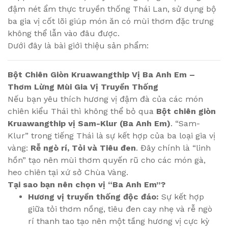
đậm nét ẩm thực truyền thống Thái Lan, sử dụng bộ
ba gia vị cốt lõi giúp món ăn có mùi thơm đặc trưng
không thể lẫn vào đâu được.
Dưới đây là bài giới thiệu sản phẩm:
Bột Chiên Giòn Kruawangthip Vị Ba Anh Em –
Thơm Lừng Mùi Gia Vị Truyền Thống
Nếu bạn yêu thích hương vị đậm đà của các món
chiên kiểu Thái thì không thể bỏ qua
Bột chiên giòn
Kruawangthip vị Sam-Klur (Ba Anh Em)
. “Sam-
Klur” trong tiếng Thái là sự kết hợp của ba loại gia vị
vàng:
Rễ ngò rí, Tỏi và Tiêu đen
. Đây chính là “linh
hồn” tạo nên mùi thơm quyến rũ cho các món gà,
heo chiên tại xứ sở Chùa Vàng.
Tại sao bạn nên chọn vị “Ba Anh Em”?
Hương vị truyền thống độc đáo:
Sự kết hợp
giữa tỏi thơm nồng, tiêu đen cay nhẹ và rễ ngò
rí thanh tao tạo nên một tầng hương vị cực kỳ