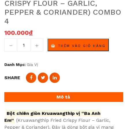
CRISPY FLOUR – GARLIC,
PEPPER & CORIANDER) COMBO
4
100.000
₫
Bột chiên giòn Kruawangthip vị "Ba Anh Em" (Kruawangt
THÊM VÀO GIỎ HÀNG
Danh Mục:
Gia Vị
SHARE
Mô tả
Bột chiên giòn Kruawangthip vị “Ba Anh
Em”
(Kruawangthip Fried Crispy Flour – Garlic,
Pepper & Coriander). Đây là dòng bột gia vị mang