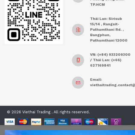
TP.HCM
Thái Lan: Sirisub
15/14 , Rangsit-
Pathumthani Rd. ,
Bangphun,
Pathumthani 12000
VN: (+84) 933209300
/ Thái Lan: (+66)
627169841
Email:
viethaitrading.contac
© 2026 Viethai Trading . All rights reserved.