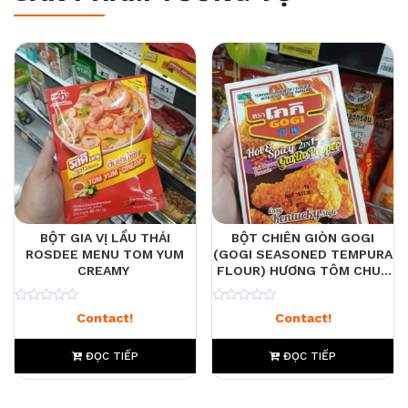
BỘT GIA VỊ LẨU THÁI
BỘT CHIÊN GIÒN GOGI
ROSDEE MENU TOM YUM
(GOGI SEASONED TEMPURA
CREAMY
FLOUR) HƯƠNG TÔM CHUA
CAY & TIÊU TỎI (HOT &
SPICY – GARLIC PEPPER).
0
0
Contact!
Contact!
ĐỌC TIẾP
ĐỌC TIẾP