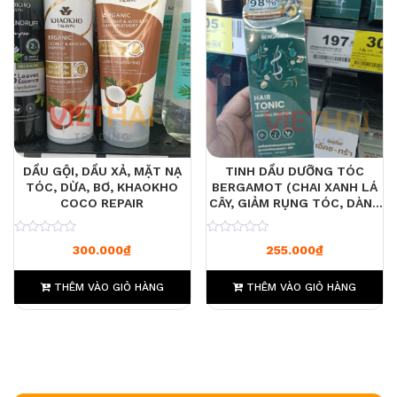
DẦU GỘI, DẦU XẢ, MẶT NẠ
TINH DẦU DƯỠNG TÓC
TÓC, DỪA, BƠ, KHAOKHO
BERGAMOT (CHAI XANH LÁ
COCO REPAIR
CÂY, GIẢM RỤNG TÓC, DÀNH
CHO DA ĐẦU THƯỜNG) 200
ML
0
0
300.000
₫
255.000
₫
THÊM VÀO GIỎ HÀNG
THÊM VÀO GIỎ HÀNG