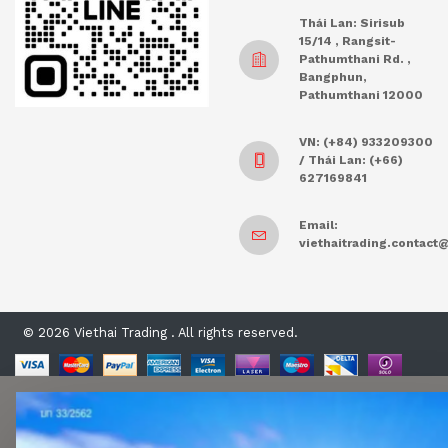
Thái Lan: Sirisub
15/14 , Rangsit-
Pathumthani Rd. ,
Bangphun,
Pathumthani 12000
VN: (+84) 933209300
/ Thái Lan: (+66)
627169841
Email:
viethaitrading.contac
© 2026 Viethai Trading . All rights reserved.