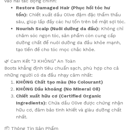
vào hai tác động chính:
Restore Damaged Hair (Phục hồi tóc hư
tổn):
Chiết xuất dầu Olive đậm đặc thẩm thấu
sâu, giúp lấp đầy các hư tổn trên bề mặt sợi tóc.
Nourish Scalp (Nuôi dưỡng da đầu):
Không chỉ
chăm sóc ngọn tóc, sản phẩm còn cung cấp
dưỡng chất để nuôi dưỡng da đầu khỏe mạnh,
tạo tiền đề cho tóc mọc chắc khỏe.
🌿 Cam Kết “3 KHÔNG” An Toàn
Boots khẳng định tiêu chuẩn sạch, phù hợp cho cả
những người có da đầu nhạy cảm nhất:
KHÔNG Chất tạo màu (No Colourant)
KHÔNG Dầu khoáng (No Mineral Oil)
Chiết xuất hữu cơ (Certified Organic
Ingredients):
Chứa dầu Olive được chứng nhận
hữu cơ, đảm bảo tinh khiết và giàu dưỡng chất
nhất.
📦 Thông Tin Sản Phẩm