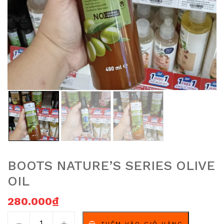
BOOTS NATURE’S SERIES OLIVE
OIL
280.000
₫
Boots Nature's Series Olive Oil số lượng
THÊM VÀO GIỎ HÀNG