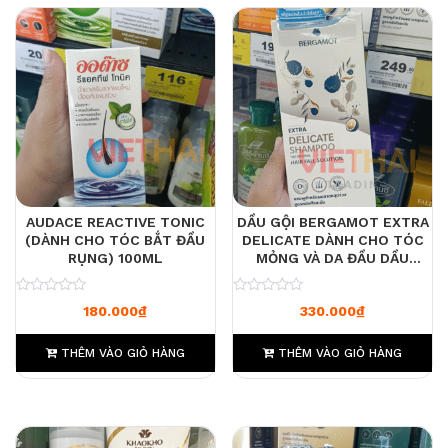
AUDACE REACTIVE TONIC
DẦU GỘI BERGAMOT EXTRA
(DÀNH CHO TÓC BẮT ĐẦU
DELICATE DÀNH CHO TÓC
RỤNG) 100ML
MỎNG VÀ DA ĐẦU DẦU
310ML
0
0
180.000
₫
330.000
₫
THÊM VÀO GIỎ HÀNG
THÊM VÀO GIỎ HÀNG