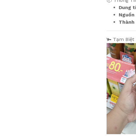
📦 Thông T
Dung t
Nguồn 
Thành 
🫚 Tạm Biệt