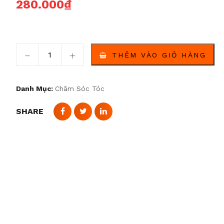
280.000
₫
Boots Nature’s Series Ginger số lượng
THÊM VÀO GIỎ HÀNG
Danh Mục:
Chăm Sóc Tóc
SHARE