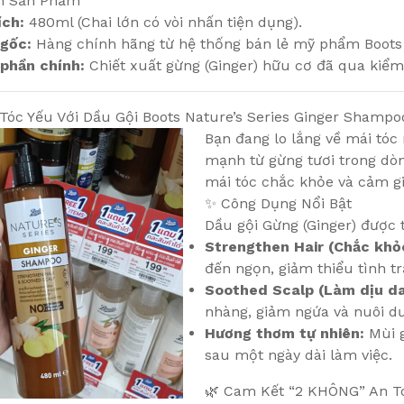
in Sản Phẩm
ích:
480ml (Chai lớn có vòi nhấn tiện dụng).
gốc:
Hàng chính hãng từ hệ thống bán lẻ mỹ phẩm Boots n
phần chính:
Chiết xuất gừng (Ginger) hữu cơ đã qua kiểm
 Tóc Yếu Với Dầu Gội Boots Nature’s Series Ginger Shampo
Bạn đang lo lắng về mái tó
mạnh từ gừng tươi trong d
mái tóc chắc khỏe và cảm giá
✨ Công Dụng Nổi Bật
Dầu gội Gừng (Ginger) được t
Strengthen Hair (Chắc khỏ
đến ngọn, giảm thiểu tình tr
Soothed Scalp (Làm dịu da
nhàng, giảm ngứa và nuôi 
Hương thơm tự nhiên:
Mùi g
sau một ngày dài làm việc.
🌿 Cam Kết “2 KHÔNG” An T