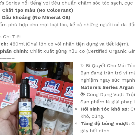
’s Series nổi tiếng với tiêu chuẩn chăm sóc tóc sạch, cực 
Chất tạo màu (No Colourant)
Dầu khoáng (No Mineral Oil)
ẩm phù hợp cho mọi loại tóc, kể cả những người có da đ
 Chi Tiết
ích:
480ml (Chai lớn có vòi nhấn tiện dụng và tiết kiệm).
phần chính:
Chiết xuất gừng hữu cơ (Certified Organic Gin
———–
✨ Bí Quyết Cho Mái Tóc
Bạn đang trăn trở vì m
nghiệm ngay sức mạnh 
Nature’s Series Argan
🌟 Công Dụng Vượt Trội
Sản phẩm là giải pháp
Hồi sinh tóc khô xơ:
Cu
khô, cứng.
Tăng độ bóng mượt:
Gi
gây bết dính.