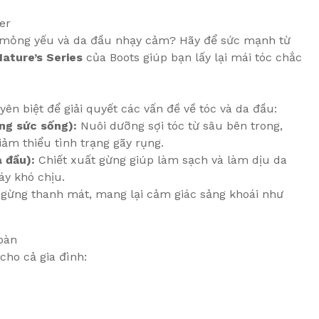
er
c mỏng yếu và da đầu nhạy cảm? Hãy để sức mạnh từ
Nature’s Series
của Boots giúp bạn lấy lại mái tóc chắc
ên biệt để giải quyết các vấn đề về tóc và da đầu:
ng sức sống):
Nuôi dưỡng sợi tóc từ sâu bên trong,
iảm thiểu tình trạng gãy rụng.
 đầu):
Chiết xuất gừng giúp làm sạch và làm dịu da
áy khó chịu.
ừng thanh mát, mang lại cảm giác sảng khoái như
oàn
cho cả gia đình: