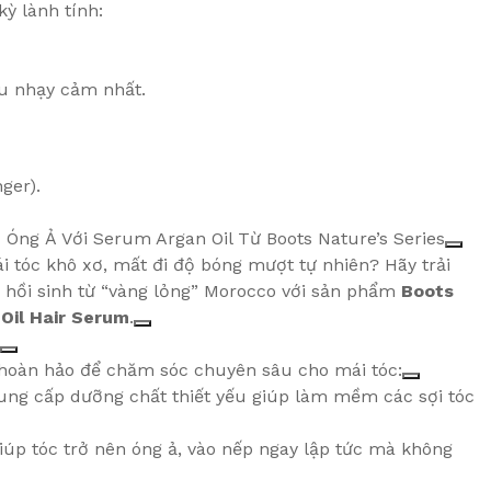
kỳ lành tính:
ầu nhạy cảm nhất.
ger).
 Óng Ả Với Serum Argan Oil Từ Boots Nature’s Series
ái tóc khô xơ, mất đi độ bóng mượt tự nhiên? Hãy trải
hồi sinh từ “vàng lỏng” Morocco với sản phẩm
Boots
 Oil Hair Serum
.
 hoàn hảo để chăm sóc chuyên sâu cho mái tóc:
ng cấp dưỡng chất thiết yếu giúp làm mềm các sợi tóc
úp tóc trở nên óng ả, vào nếp ngay lập tức mà không