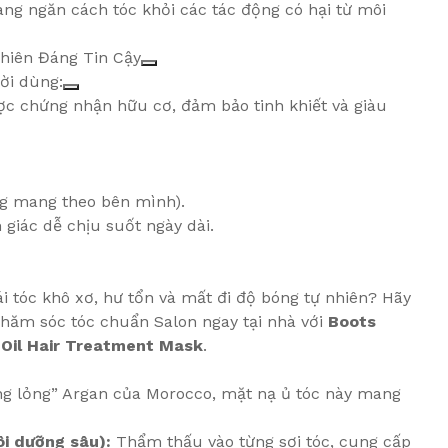
ng ngăn cách tóc khỏi các tác động có hại từ môi
hiên Đáng Tin Cậy
ời dùng:
c chứng nhận hữu cơ, đảm bảo tinh khiết và giàu
àng mang theo bên mình).
giác dễ chịu suốt ngày dài.
ái tóc khô xơ, hư tổn và mất đi độ bóng tự nhiên? Hãy
chăm sóc tóc chuẩn Salon ngay tại nhà với
Boots
 Oil Hair Treatment Mask
.
ng lỏng” Argan của Morocco, mặt nạ ủ tóc này mang
i dưỡng sâu):
Thẩm thấu vào từng sợi tóc, cung cấp