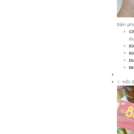
Sản ph
Ch
dư
K
K
Du
M
✨ Hồi S