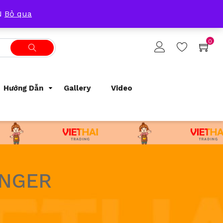
Tracking Order
Support
0933209300
ẴN
Bỏ qua
0
Hướng Dẫn
Gallery
Video
INGER