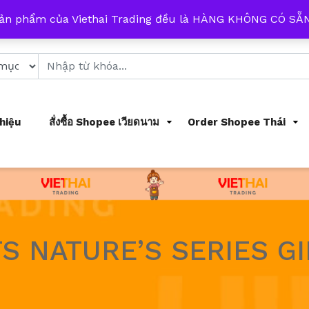
 từ 8h đến 17h mỗi ngày
sản phẩm của Viethai Trading đều là HÀNG KHÔNG CÓ S
Thiệu
สั่งซื้อ Shopee เวียดนาม
Order Shopee Thái
S NATURE’S SERIES G