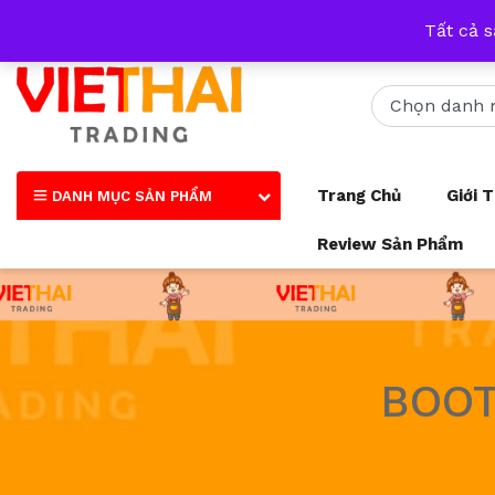
Nhận tư vấn qua tất cả các trang mạng xã hội và số điện thoại
Tất cả 
Trang Chủ
Giới 
DANH MỤC SẢN PHẨM
Review Sản Phẩm
BOOT