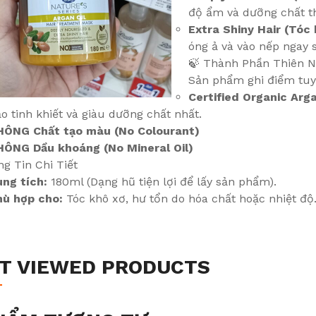
độ ẩm và dưỡng chất th
Extra Shiny Hair (Tóc
óng ả và vào nếp ngay 
🍃 Thành Phần Thiên N
Sản phẩm ghi điểm tuyệ
Certified Organic Arga
o tinh khiết và giàu dưỡng chất nhất.
HÔNG Chất tạo màu (No Colourant)
HÔNG Dầu khoáng (No Mineral Oil)
g Tin Chi Tiết
ng tích:
180ml (Dạng hũ tiện lợi để lấy sản phẩm).
hù hợp cho:
Tóc khô xơ, hư tổn do hóa chất hoặc nhiệt độ
T VIEWED PRODUCTS