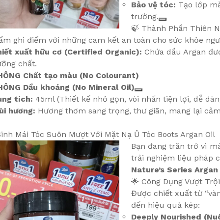
Bảo vệ tóc:
Tạo lớp mà
trường.
🍃 Thành Phần Thiên N
ẩm ghi điểm với những cam kết an toàn cho sức khỏe ngư
iết xuất hữu cơ (Certified Organic):
Chứa dầu Argan đượ
ỡng chất.
HÔNG Chất tạo màu (No Colourant)
HÔNG Dầu khoáng (No Mineral Oil)
ng tích:
45ml (Thiết kế nhỏ gọn, vòi nhấn tiện lợi, dễ d
ùi hương:
Hương thơm sang trọng, thư giãn, mang lại cảm 
inh Mái Tóc Suôn Mượt Với Mặt Nạ Ủ Tóc Boots Argan Oil
Bạn đang trăn trở vì m
trải nghiệm liệu pháp 
Nature’s Series Argan
🌟 Công Dụng Vượt Trội
Được chiết xuất từ “và
đến hiệu quả kép:
Deeply Nourished (Nuô