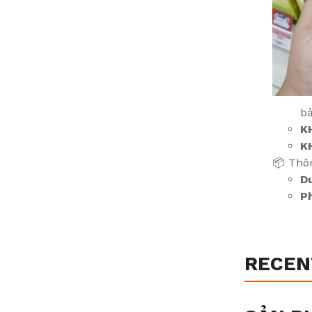
bả
K
K
📦 Thôn
Du
P
RECEN