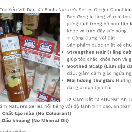
Tóc Yếu Với Dầu Xả Boots Nature’s Series Ginger Condition
Bạn đang lo lắng về mái tó
gừng tươi trong bộ sưu tập
khỏe và tràn đầy sức sống.
✨ Công Dụng Nổi Bật
Sản phẩm được thiết kế chuy
Strengthen Hair (Tăng cườ
giúp tóc chắc khỏe hơn và g
Soothed Scalp (Làm dịu da
đầu, giảm cảm giác ngứa ng
Mùi hương thư giãn:
Hương g
đang đi spa tại nhà.
🌿 Cam Kết “2 KHÔNG” An T
m Nature’s Series nổi tiếng với độ lành tính cao, an toàn 
Chất tạo màu (No Colourant)
Dầu khoáng (No Mineral Oil)