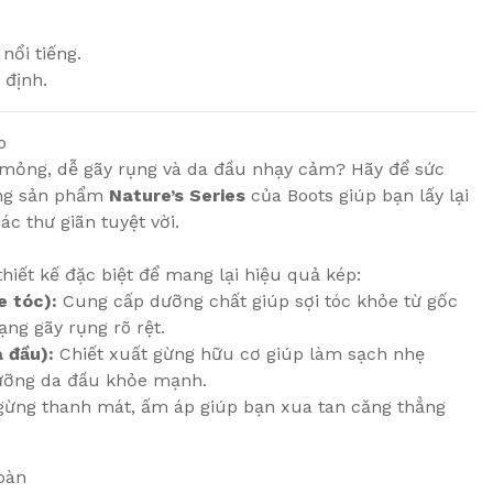
ổi tiếng.
 định.
o
c mỏng, dễ gãy rụng và da đầu nhạy cảm? Hãy để sức
òng sản phẩm
Nature’s Series
của Boots giúp bạn lấy lại
c thư giãn tuyệt vời.
hiết kế đặc biệt để mang lại hiệu quả kép:
e tóc):
Cung cấp dưỡng chất giúp sợi tóc khỏe từ gốc
ạng gãy rụng rõ rệt.
 đầu):
Chiết xuất gừng hữu cơ giúp làm sạch nhẹ
dưỡng da đầu khỏe mạnh.
ừng thanh mát, ấm áp giúp bạn xua tan căng thẳng
oàn