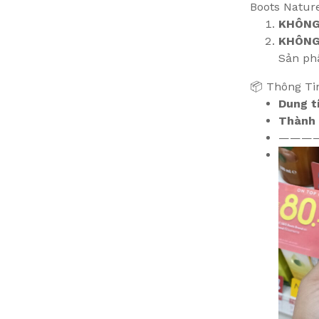
Boots Nature
KHÔNG 
KHÔNG 
Sản ph
📦 Thông Tin
Dung t
Thành 
———