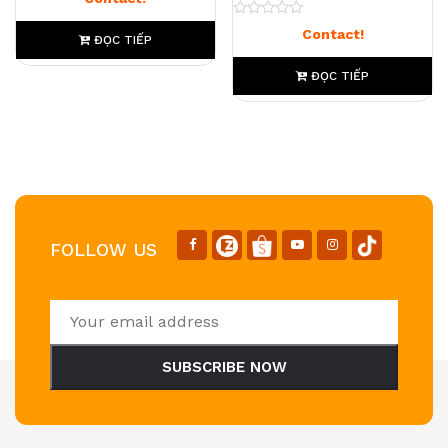
0
Contact!
ĐỌC TIẾP
ĐỌC TIẾP
FOLLOW US
SUBSCRIBE NOW