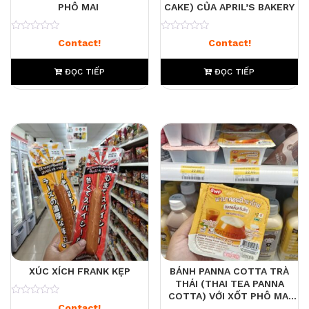
PHÔ MAI
CAKE) CỦA APRIL’S BAKERY
0
0
Contact!
Contact!
ĐỌC TIẾP
ĐỌC TIẾP
XÚC XÍCH FRANK KẸP
BÁNH PANNA COTTA TRÀ
THÁI (THAI TEA PANNA
COTTA) VỚI XỐT PHÔ MAI
0
Contact!
KEM