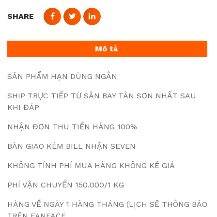
SHARE
Mô tả
SẢN PHẨM HẠN DÙNG NGẮN
SHIP TRỰC TIẾP TỪ SÂN BAY TÂN SƠN NHẤT SAU
KHI ĐÁP
NHẬN ĐƠN THU TIỀN HÀNG 100%
BÀN GIAO KÈM BILL NHẬN SEVEN
KHÔNG TÍNH PHÍ MUA HÀNG KHÔNG KÊ GIÁ
PHÍ VẬN CHUYỂN 150.000/1 KG
HÀNG VỀ NGÀY 1 HÀNG THÁNG (LỊCH SẼ THÔNG BÁO
TRÊN FANFACE