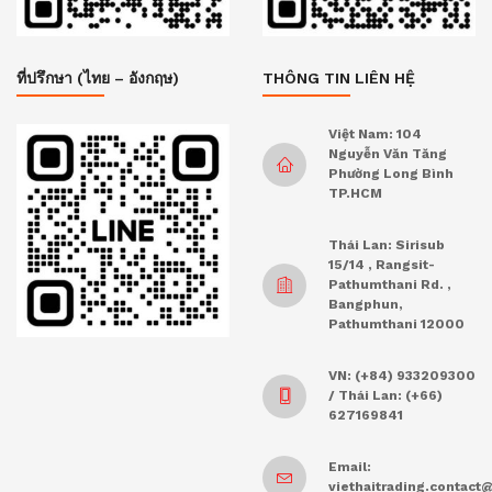
ที่ปรึกษา (ไทย – อังกฤษ)
THÔNG TIN LIÊN HỆ
Việt Nam: 104
Nguyễn Văn Tăng
Phường Long Bình
TP.HCM
Thái Lan: Sirisub
15/14 , Rangsit-
Pathumthani Rd. ,
Bangphun,
Pathumthani 12000
VN: (+84) 933209300
/ Thái Lan: (+66)
627169841
Email:
viethaitrading.contac