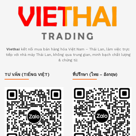
Viethai
kết nối mua bán hàng hóa Việt Nam – Thái Lan, làm việc trực
tiếp với nhà máy Thái Lan, không qua trung gian, minh bạch chất lượng
& chứng từ.
TƯ VẤN (TIẾNG VIỆT)
ที่ปรึกษา (ไทย – อังกฤษ)