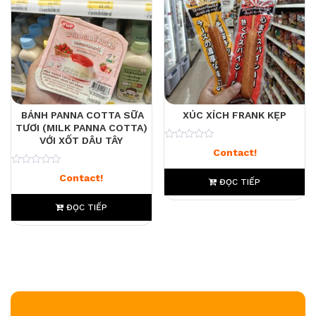
BÁNH PANNA COTTA SỮA
XÚC XÍCH FRANK KẸP
TƯƠI (MILK PANNA COTTA)
VỚI XỐT DÂU TÂY
0
Contact!
0
Contact!
ĐỌC TIẾP
ĐỌC TIẾP