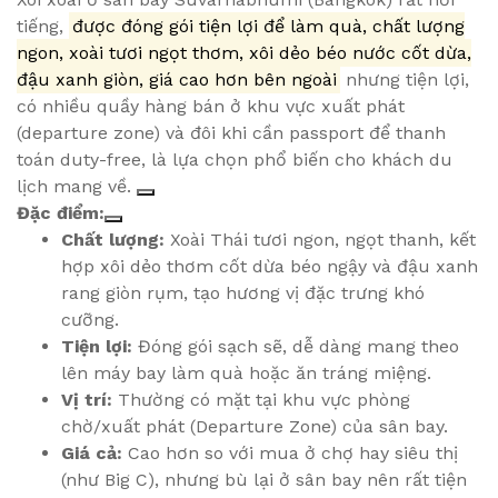
tiếng,
được đóng gói tiện lợi để làm quà, chất lượng
ngon, xoài tươi ngọt thơm, xôi dẻo béo nước cốt dừa,
đậu xanh giòn, giá cao hơn bên ngoài
nhưng tiện lợi,
có nhiều quầy hàng bán ở khu vực xuất phát
(departure zone) và đôi khi cần passport để thanh
toán duty-free, là lựa chọn phổ biến cho khách du
lịch mang về.
Đặc điểm:
Chất lượng:
Xoài Thái tươi ngon, ngọt thanh, kết
hợp xôi dẻo thơm cốt dừa béo ngậy và đậu xanh
rang giòn rụm, tạo hương vị đặc trưng khó
cưỡng.
Tiện lợi:
Đóng gói sạch sẽ, dễ dàng mang theo
lên máy bay làm quà hoặc ăn tráng miệng.
Vị trí:
Thường có mặt tại khu vực phòng
chờ/xuất phát (Departure Zone) của sân bay.
Giá cả:
Cao hơn so với mua ở chợ hay siêu thị
(như Big C), nhưng bù lại ở sân bay nên rất tiện