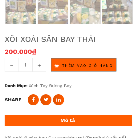
XÔI XOÀI SÂN BAY THÁI
200.000
₫
XÔI XOÀI SÂN BAY THÁI số lượng
THÊM VÀO GIỎ HÀNG
Danh Mục:
Xách Tay Đường Bay
SHARE
Mô tả
Xôi xoài ở sân bay Suvarnabhumi (Bangkok) rất nổi