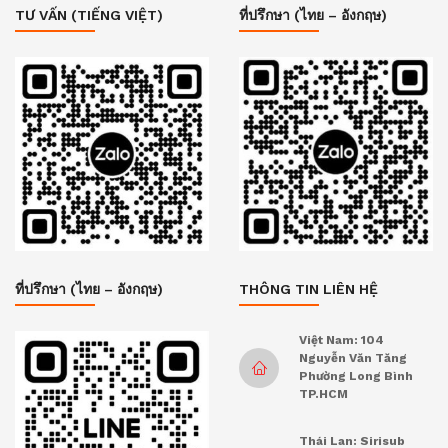
TƯ VẤN (TIẾNG VIỆT)
ที่ปรึกษา (ไทย – อังกฤษ)
ที่ปรึกษา (ไทย – อังกฤษ)
THÔNG TIN LIÊN HỆ
Việt Nam: 104
Nguyễn Văn Tăng
Phường Long Bình
TP.HCM
Thái Lan: Sirisub