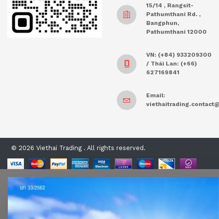
15/14 , Rangsit-
Pathumthani Rd. ,
Bangphun,
Pathumthani 12000
VN: (+84) 933209300
/ Thái Lan: (+66)
627169841
Email:
viethaitrading.contac
© 2026 Viethai Trading . All rights reserved.