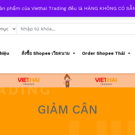
 từ 8h đến 17h mỗi ngày
sản phẩm của Viethai Trading đều là HÀNG KHÔNG CÓ S
Thiệu
สั่งซื้อ Shopee เวียดนาม
Order Shopee Thái
GIẢM CÂN