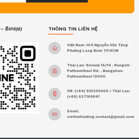
 – อังกฤษ)
THÔNG TIN LIÊN HỆ
Việt Nam: 104 Nguyễn Văn Tăng
Phường Long Bình TP.HCM
Thái Lan: Sirisub 15/14 , Rangsit-
Pathumthani Rd. , Bangphun,
Pathumthani 12000
VN: (+84) 933209300 / Thái Lan:
(+66) 627169841
Email:
viethaitrading.contact@gmail.com