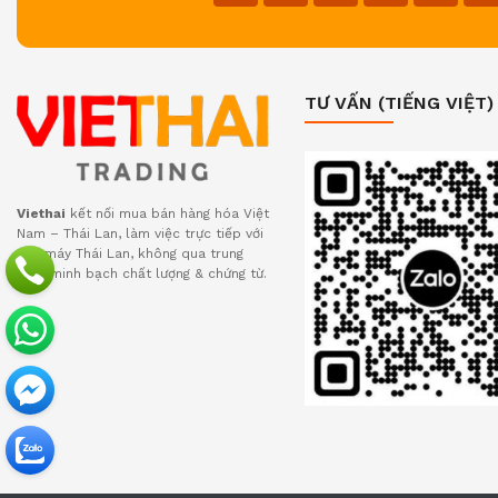
TƯ VẤN (TIẾNG VIỆT)
Viethai
kết nối mua bán hàng hóa Việt
Nam – Thái Lan, làm việc trực tiếp với
nhà máy Thái Lan, không qua trung
gian, minh bạch chất lượng & chứng từ.