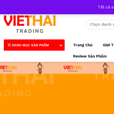
Nhận tư vấn qua tất cả các trang mạng xã hội và số điện thoại
Tất cả 
Trang Chủ
Giới 
DANH MỤC SẢN PHẨM
Review Sản Phẩm