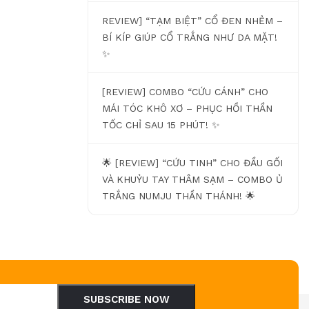
REVIEW] “TẠM BIỆT” CỔ ĐEN NHẺM –
BÍ KÍP GIÚP CỔ TRẮNG NHƯ DA MẶT!
✨
[REVIEW] COMBO “CỨU CÁNH” CHO
MÁI TÓC KHÔ XƠ – PHỤC HỒI THẦN
TỐC CHỈ SAU 15 PHÚT! ✨
🌟 [REVIEW] “CỨU TINH” CHO ĐẦU GỐI
VÀ KHUỶU TAY THÂM SẠM – COMBO Ủ
TRẮNG NUMJU THẦN THÁNH! 🌟
SUBSCRIBE NOW