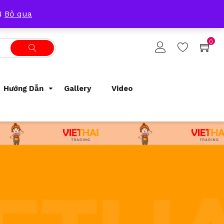
Tracking Order
Support
0933209300
ẴN
Bỏ qua
0
Hướng Dẫn
Gallery
Video