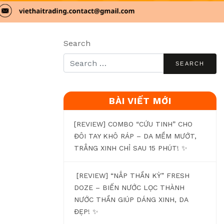
Search
BÀI VIẾT MỚI
[REVIEW] COMBO “CỨU TINH” CHO
ĐÔI TAY KHÔ RÁP – DA MỀM MƯỚT,
TRẮNG XINH CHỈ SAU 15 PHÚT! ✨
[REVIEW] “NẮP THẦN KỲ” FRESH
DOZE – BIẾN NƯỚC LỌC THÀNH
NƯỚC THẦN GIÚP DÁNG XINH, DA
ĐẸP! ✨