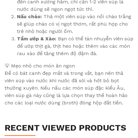
đến canh xương hầm, chỉ cần 1-2 viên súp là
nước dùng sẽ ngon ngọt tức thì.
Nấu cháo:
Thả một viên súp vào nồi cháo trắng
sẽ giúp cháo có vị ngọt thơm, rất phù hợp cho
trẻ nhỏ hoặc người ốm.
Tẩm ướp & Xào:
Bạn có thể tán nhuyễn viên súp
để ướp thịt gà, thịt heo hoặc thêm vào các món
rau xào để tăng thêm độ đậm đà.
💡 Mẹo nhỏ cho món ăn ngon
Để có bát canh đẹp mắt và trong vắt, bạn nên thả
viên súp vào nước khi nước đã sôi và hớt bỏ bọt
thường xuyên. Nếu nấu các món súp đặc kiểu Âu,
viên súp gà này cũng là lựa chọn thay thế hoàn hảo
cho các loại nước dùng (broth) đóng hộp đắt tiền.
RECENT VIEWED PRODUCTS