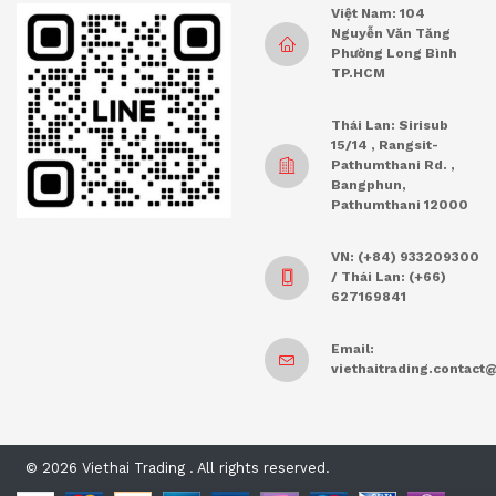
Việt Nam: 104
Nguyễn Văn Tăng
Phường Long Bình
TP.HCM
Thái Lan: Sirisub
15/14 , Rangsit-
Pathumthani Rd. ,
Bangphun,
Pathumthani 12000
VN: (+84) 933209300
/ Thái Lan: (+66)
627169841
Email:
viethaitrading.contac
© 2026 Viethai Trading . All rights reserved.