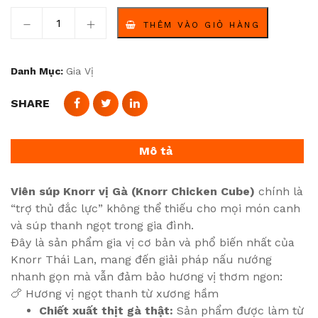
Viên súp Knorr vị Gà (Knorr Chicken Cube) combo 4 số
THÊM VÀO GIỎ HÀNG
Danh Mục:
Gia Vị
SHARE
Mô tả
Viên súp Knorr vị Gà (Knorr Chicken Cube)
chính là
“trợ thủ đắc lực” không thể thiếu cho mọi món canh
và súp thanh ngọt trong gia đình.
Đây là sản phẩm gia vị cơ bản và phổ biến nhất của
Knorr Thái Lan, mang đến giải pháp nấu nướng
nhanh gọn mà vẫn đảm bảo hương vị thơm ngon:
🍗 Hương vị ngọt thanh từ xương hầm
Chiết xuất thịt gà thật:
Sản phẩm được làm từ