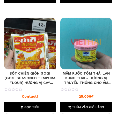
BỘT CHIÊN GIÒN GOGI
MẮM RUỐC TÔM THÁI LAN
(GOGI SEASONED TEMPURA
KUNG THAI – HƯƠNG VỊ
FLOUR) HƯƠNG VỊ CAY
TRUYỀN THỐNG CHO ẨM
NÓNG (HOT & SPICY),
THỰC ĐẬM ĐÀ 90G
0
0
Contact!
25.000
₫
ĐỌC TIẾP
THÊM VÀO GIỎ HÀNG