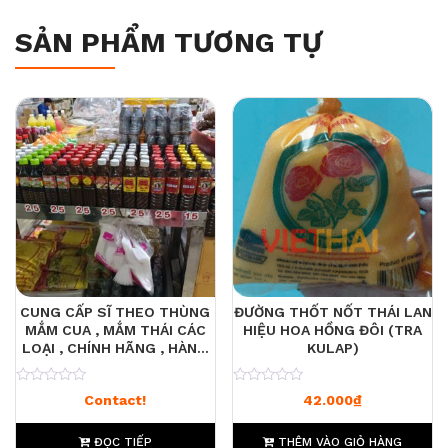
SẢN PHẨM TƯƠNG TỰ
CUNG CẤP SĨ THEO THÙNG
ĐƯỜNG THỐT NỐT THÁI LAN
MẮM CUA , MẮM THÁI CÁC
HIỆU HOA HỒNG ĐÔI (TRA
LOẠI , CHÍNH HÃNG , HÀNG
KULAP)
THẬT
0
0
Contact!
42.000
₫
ĐỌC TIẾP
THÊM VÀO GIỎ HÀNG