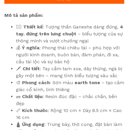
Mô tả sản phẩm:
🧘‍♂️
Thiết kế
: Tượng thần Ganesha dáng đứng,
4
tay
,
đứng trên lưng chuột
– biểu tượng của sự
thông minh và vượt chướng ngại
💰
Ý nghĩa
: Phong thái chiêu tài – phù hợp với
người kinh doanh, buôn bán, đàm phán, đi xa,
cầu tài lộc và sự bảo hộ
🗡️
Chi tiết
: Tay cầm tam xoa, dây thừng, ngà bị
gãy một bên – mang tính biểu tượng sâu sắc
🎨
Phong cách
: Sơn màu
earth tone
– tạo cảm
giác cổ kính, linh thiêng
🧱
Chất liệu
: Resin đúc đặc – chắc chắn, bền
đẹp
📏
Kích thước
: Rộng 10 cm × Dày 8.5 cm × Cao
16 cm
🛕
Ứng dụng
: Trưng bày, thờ cúng, đặt bàn làm