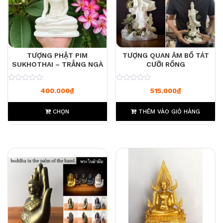
TƯỢNG PHẬT PIM
TƯỢNG QUAN ÂM BỒ TÁT
SUKHOTHAI – TRẮNG NGÀ
CƯỠI RỒNG
0
0
400.000
₫
515.000
₫
CHỌN
THÊM VÀO GIỎ HÀNG