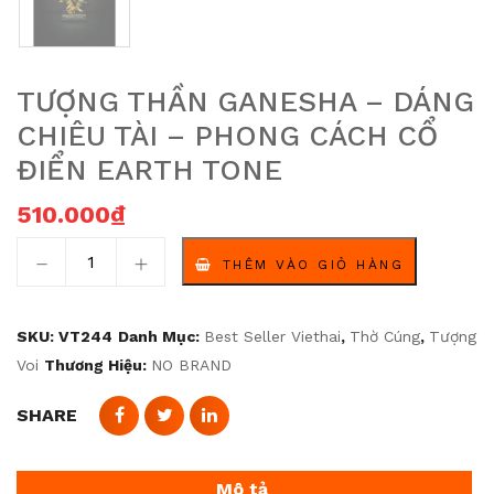
TƯỢNG THẦN GANESHA – DÁNG
CHIÊU TÀI – PHONG CÁCH CỔ
ĐIỂN EARTH TONE
510.000
₫
Tượng thần Ganesha – Dáng chiêu tài – Phong cách cổ 
THÊM VÀO GIỎ HÀNG
SKU:
VT244
Danh Mục:
Best Seller Viethai
,
Thờ Cúng
,
Tượng
Voi
Thương Hiệu:
NO BRAND
SHARE
Mô tả