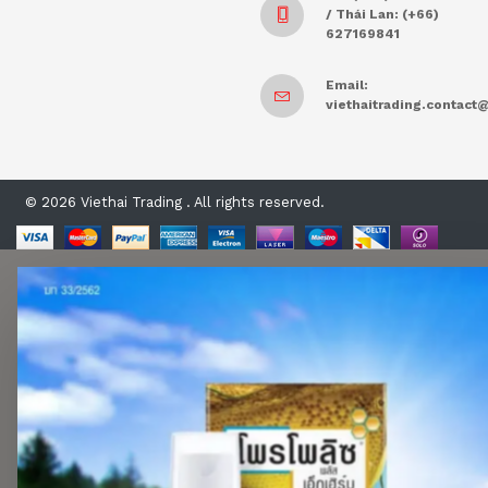
/ Thái Lan: (+66)
627169841
Email:
viethaitrading.contac
© 2026 Viethai Trading . All rights reserved.