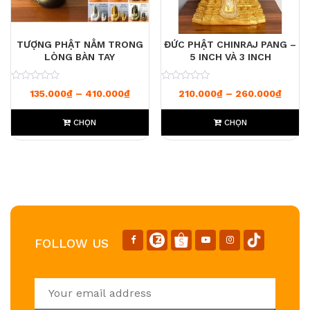
TƯỢNG PHẬT NẰM TRONG
ĐỨC PHẬT CHINRAJ PANG –
LÒNG BÀN TAY
5 INCH VÀ 3 INCH
0
0
Khoảng giá: từ 135.000₫ đến 410.000
Khoản
135.000
₫
–
410.000
₫
210.000
₫
–
260.000
₫
CHỌN
CHỌN
FOLLOW US