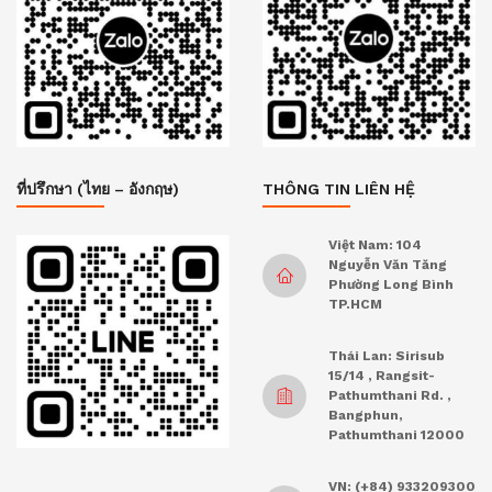
ที่ปรึกษา (ไทย – อังกฤษ)
THÔNG TIN LIÊN HỆ
Việt Nam: 104
Nguyễn Văn Tăng
Phường Long Bình
TP.HCM
Thái Lan: Sirisub
15/14 , Rangsit-
Pathumthani Rd. ,
Bangphun,
Pathumthani 12000
VN: (+84) 933209300