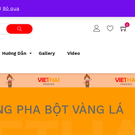
Tracking Order
Support
0933209300
ẴN
Bỏ qua
0
Hướng Dẫn
Gallery
Video
NG PHA BỘT VÀNG LÁ