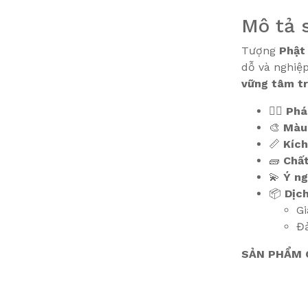
Mô tả 
Tượng
Phật
dỗ và nghiệ
vững tâm trí
🧘‍♂️
Phá
🎨
Màu
📏
Kích
🧱
Chất
💫
Ý ng
📦
Dịc
Gi
Đ
SẢN PHẨM C