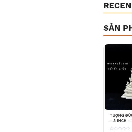
RECEN
SẢN P
TƯỢNG ĐỨC
– 3 INCH 
THEO PHON
GIẢN, CAO 