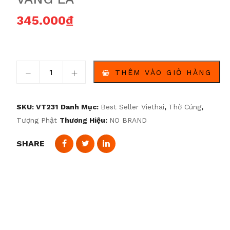
345.000
₫
Tượng Phật U Thong – 4 inch – Màu Vàng Pha Bột Và
THÊM VÀO GIỎ HÀNG
SKU:
VT231
Danh Mục:
Best Seller Viethai
,
Thờ Cúng
,
Tượng Phật
Thương Hiệu:
NO BRAND
SHARE