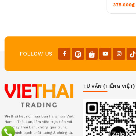
0
375.000
₫
FOLLOW US
TƯ VẤN (TIẾNG VIỆT)
Viethai
kết nối mua bán hàng hóa Việt
Nam – Thái Lan, làm việc trực tiếp với
nhà máy Thái Lan, không qua trung
gian, minh bạch chất lượng & chứng từ.