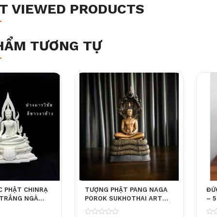
T VIEWED PRODUCTS
HẨM TƯƠNG TỰ
 PHẬT CHINRẠ
TƯỢNG PHẬT PANG NAGA
ĐỨ
– TRẮNG NGÀ
POROK SUKHOTHAI ART
– 5
G CÁCH TỐI
PIM – MÀU ĐỒNG THAU CỔ
CẤP
– 5 INCH