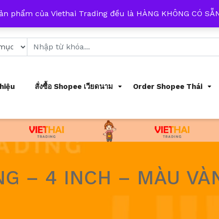
 từ 8h đến 17h mỗi ngày
sản phẩm của Viethai Trading đều là HÀNG KHÔNG CÓ S
Thiệu
สั่งซื้อ Shopee เวียดนาม
Order Shopee Thái
G – 4 INCH – MÀU VÀ