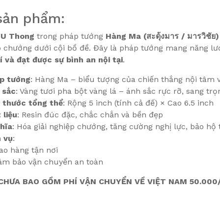
sản phẩm:
 U Thong
trong pháp tướng
Hàng Ma (สะดุ้งมาร / มารวิชัย)
p chướng dưới cội bồ đề. Đây là pháp tướng mang năng l
 và đạt được sự bình an nội tại
.
p tướng
: Hàng Ma – biểu tượng của chiến thắng nội tâm 
 sắc
: Vàng tươi pha bột vàng lá – ánh sắc rực rỡ, sang trọ
 thước tổng thể
: Rộng 5 inch (tính cả đế) × Cao 6.5 inch
 liệu
: Resin đúc đặc, chắc chắn và bền đẹp
hĩa
: Hóa giải nghiệp chướng, tăng cường nghị lực, bảo hộ 
h vụ
:
ao hàng tận nơi
ảm bảo vận chuyển an toàn
HƯA BAO GỒM PHÍ VẬN CHUYỂN VỀ VIỆT NAM 50.000/