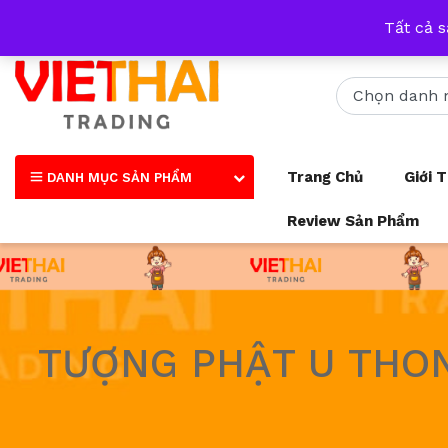
Nhận tư vấn qua tất cả các trang mạng xã hội và số điện thoại
Tất cả 
Trang Chủ
Giới 
DANH MỤC SẢN PHẨM
Review Sản Phẩm
TƯỢNG PHẬT U THON