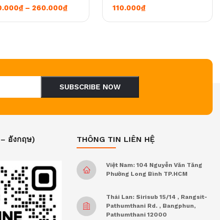
0
Khoảng giá: từ 210.000₫ đến 260.000₫
0.000
₫
–
260.000
₫
110.000
₫
SUBSCRIBE NOW
 – อังกฤษ)
THÔNG TIN LIÊN HỆ
Việt Nam: 104 Nguyễn Văn Tăng
Phường Long Bình TP.HCM
Thái Lan: Sirisub 15/14 , Rangsit-
Pathumthani Rd. , Bangphun,
Pathumthani 12000