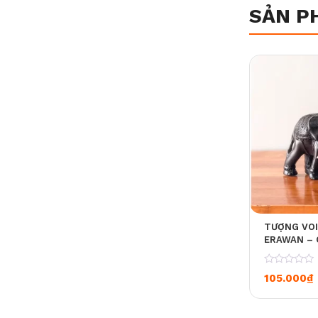
SẢN P
TƯỢNG VOI
ERAWAN – 
0
105.000
₫