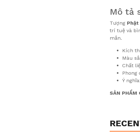
Mô tả 
Tượng
Phật
trí tuệ và b
mắn.
Kích t
Màu sắ
Chất li
Phong 
Ý nghĩa
SẢN PHẨM C
RECEN