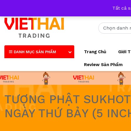
Nhận tư vấn qua tất cả các trang mạng xã hội và số điện thoại
Tất cả 
Trang Chủ
Giới 
DANH MỤC SẢN PHẨM
Review Sản Phẩm
TƯỢNG PHẬT SUKHOTH
NGÀY THỨ BẢY (5 INC