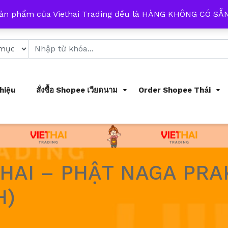
 từ 8h đến 17h mỗi ngày
sản phẩm của Viethai Trading đều là HÀNG KHÔNG CÓ S
Thiệu
สั่งซื้อ Shopee เวียดนาม
Order Shopee Thái
AI – PHẬT NAGA PRAK
H)