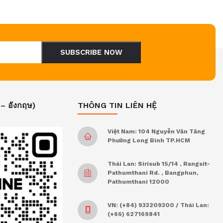
SUBSCRIBE NOW
 – อังกฤษ)
THÔNG TIN LIÊN HỆ
Việt Nam: 104 Nguyễn Văn Tăng
Phường Long Bình TP.HCM
Thái Lan: Sirisub 15/14 , Rangsit-
Pathumthani Rd. , Bangphun,
Pathumthani 12000
VN: (+84) 933209300 / Thái Lan:
(+66) 627169841