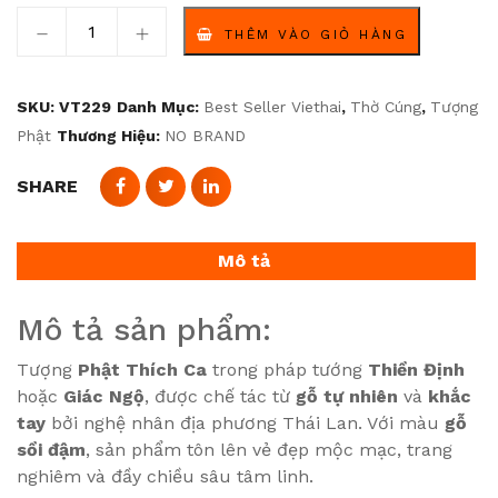
Tượng Phật Gỗ – Pháp Tướng Thiền Định / Giác Ngộ – G
THÊM VÀO GIỎ HÀNG
SKU:
VT229
Danh Mục:
Best Seller Viethai
,
Thờ Cúng
,
Tượng
Phật
Thương Hiệu:
NO BRAND
SHARE
Mô tả
Mô tả sản phẩm:
Tượng
Phật Thích Ca
trong pháp tướng
Thiền Định
hoặc
Giác Ngộ
, được chế tác từ
gỗ tự nhiên
và
khắc
tay
bởi nghệ nhân địa phương Thái Lan. Với màu
gỗ
sồi đậm
, sản phẩm tôn lên vẻ đẹp mộc mạc, trang
nghiêm và đầy chiều sâu tâm linh.