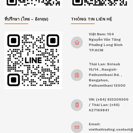
ที่ปรึกษา (ไทย – อังกฤษ)
THÔNG TIN LIÊN HỆ
Việt Nam: 104
Nguyễn Văn Tăng
Phường Long Bình
TP.HCM
Thái Lan: Sirisub
15/14 , Rangsit-
Pathumthani Rd. ,
Bangphun,
Pathumthani 12000
VN: (+84) 933209300
/ Thái Lan: (+66)
627169841
Email:
viethaitrading.contac