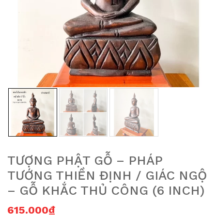
TƯỢNG PHẬT GỖ – PHÁP
TƯỚNG THIỀN ĐỊNH / GIÁC NGỘ
– GỖ KHẮC THỦ CÔNG (6 INCH)
615.000
₫