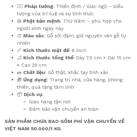
🧘‍♂️
Pháp tướng
: Thiền định / Giác ngộ – biểu
tượng của trí tuệ và sự tỉnh thức
📅
Phật bản mệnh
: Thứ Năm – phù hợp cho
người sinh ngày này
🎨
Màu sắc
: Gỗ sồi đậm, giữ nguyên vân gỗ tự
nhiên
📏
Kích thước mặt đế
: 6 inch
📐
Kích thước tổng thể
: Dày 7.5 cm × Dài 15 cm
× Cao 29 cm
🧱
Chất liệu
: Gỗ thật, khắc tay tinh xảo
🎁
Ứng dụng
: Trang trí nhà, cửa hàng, phòng
thiền, quà tặng tâm linh
📦
Dịch vụ
:
Giao hàng tận nơi
Đảm bảo vận chuyển an toàn
SẢN PHẨM CHƯA BAO GỒM PHÍ VẬN CHUYỂN VỀ
VIỆT NAM 50.000/1 KG