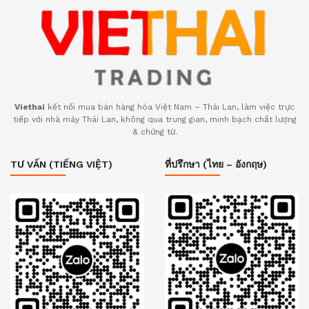
Viethai
kết nối mua bán hàng hóa Việt Nam – Thái Lan, làm việc trực
tiếp với nhà máy Thái Lan, không qua trung gian, minh bạch chất lượng
& chứng từ.
TƯ VẤN (TIẾNG VIỆT)
ที่ปรึกษา (ไทย – อังกฤษ)