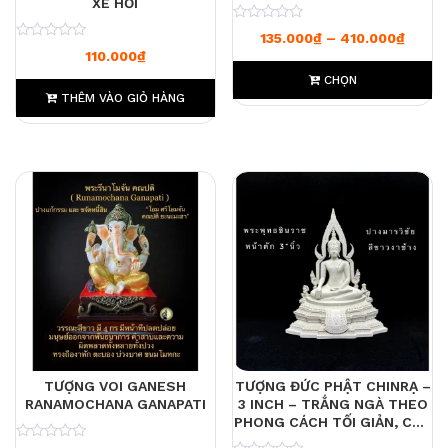
XE HƠI
0
Khoản
135.000
₫
–
410.000
₫
0
110.000
₫
CHỌN
THÊM VÀO GIỎ HÀNG
TƯỢNG VOI GANESH
TƯỢNG ĐỨC PHẬT CHINRẠ –
RANAMOCHANA GANAPATI
3 INCH – TRẮNG NGÀ THEO
PHONG CÁCH TỐI GIẢN, CAO
CẤP