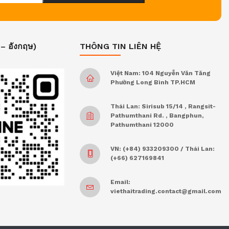
 – อังกฤษ)
THÔNG TIN LIÊN HỆ
Việt Nam: 104 Nguyễn Văn Tăng
Phường Long Bình TP.HCM
Thái Lan: Sirisub 15/14 , Rangsit-
Pathumthani Rd. , Bangphun,
Pathumthani 12000
VN: (+84) 933209300 / Thái Lan:
(+66) 627169841
Email:
viethaitrading.contact@gmail.com