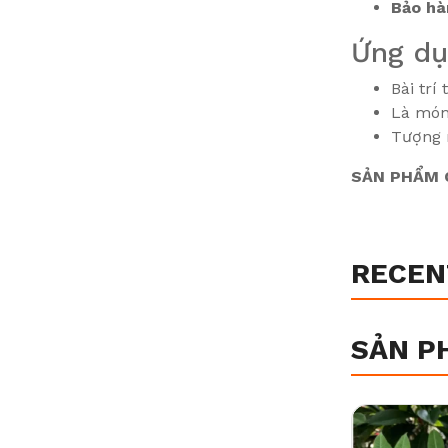
Bảo hà
Ứng d
Bài trí
Là món 
Tượng m
SẢN PHẨM C
RECEN
SẢN P