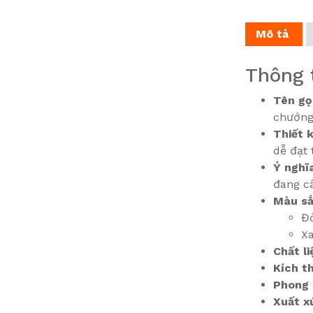
Mô tả
Thông 
Tên gọ
chướng
Thiết 
dễ đạt
Ý nghĩ
đang c
Màu s
Đỏ
Xa
Chất li
Kích t
Phong 
Xuất x