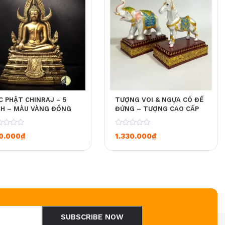
C PHẬT CHINRAJ – 5
TƯỢNG VOI & NGỰA CÓ ĐẾ
CH – MÀU VÀNG ĐỒNG
ĐỨNG – TƯỢNG CAO CẤP
0
0.000
₫
1.330.000
₫
SUBSCRIBE NOW