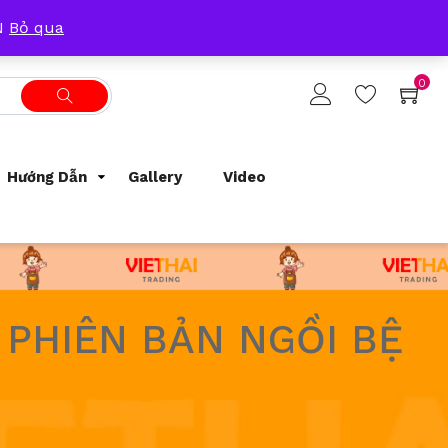
Tracking Order
Support
0933209300
ẴN
Bỏ qua
0
Hướng Dẫn
Gallery
Video
PHIÊN BẢN NGỒI BỆ