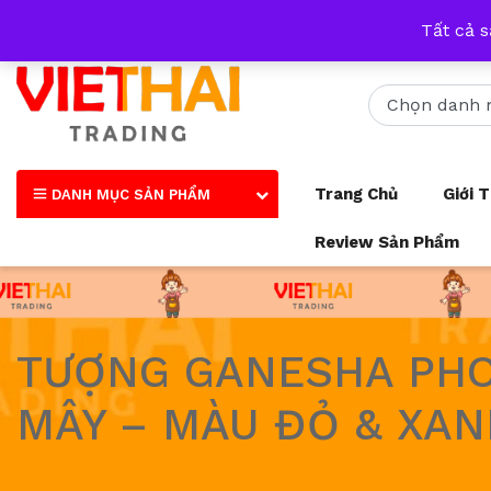
Nhận tư vấn qua tất cả các trang mạng xã hội và số điện thoại
Tất cả 
Trang Chủ
Giới 
DANH MỤC SẢN PHẨM
Review Sản Phẩm
TƯỢNG GANESHA PHON
MÂY – MÀU ĐỎ & XAN