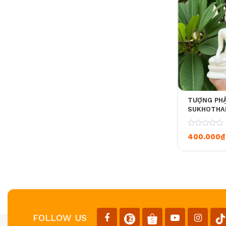
TƯỢNG PHẬ
SUKHOTHAI
0
400.000
₫
FOLLOW US