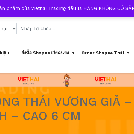
 từ 8h đến 17h mỗi ngày
sản phẩm của Viethai Trading đều là HÀNG KHÔNG CÓ S
Thiệu
สั่งซื้อ Shopee เวียดนาม
Order Shopee Thái
G THÁI VƯƠNG GIẢ – 
H – CAO 6 CM