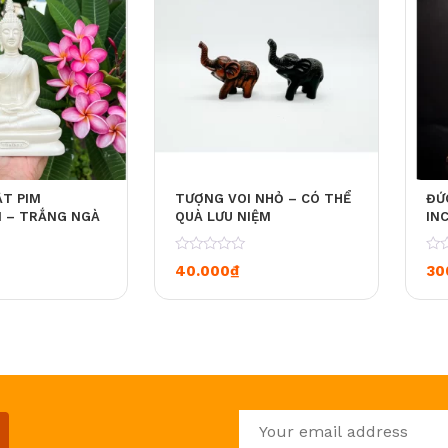
T PIM
TƯỢNG VOI NHỎ – CÓ THỂ
ĐỨ
 – TRẮNG NGÀ
QUÀ LƯU NIỆM
IN
0
0
40.000
₫
30