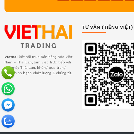
TƯ VẤN (TIẾNG VIỆT)
Viethai
kết nối mua bán hàng hóa Việt
Nam – Thái Lan, làm việc trực tiếp với
nhà máy Thái Lan, không qua trung
gian, minh bạch chất lượng & chứng từ.