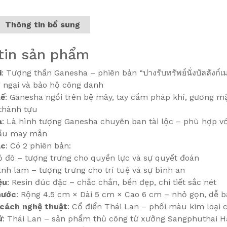
Thông tin bổ sung
tin sản phẩm
i
: Tượng thần Ganesha – phiên bản “ปางรับทรัพย์นั่งบัลลังก์
 ngại và bảo hộ công danh
kế
: Ganesha ngồi trên bệ mây, tay cầm pháp khí, gương mặ
 thành tựu
a
: Là hình tượng Ganesha chuyên ban tài lộc – phù hợp vớ
ầu may mắn
ắc
: Có 2 phiên bản:
 đô – tượng trưng cho quyền lực và sự quyết đoán
nh lam – tượng trưng cho trí tuệ và sự bình an
ệu
: Resin đúc đặc – chắc chắn, bền đẹp, chi tiết sắc nét
hước
: Rộng 4.5 cm × Dài 5 cm × Cao 6 cm – nhỏ gọn, dễ bài
cách nghệ thuật
: Cổ điển Thái Lan – phối màu kim loại 
ứ
: Thái Lan – sản phẩm thủ công từ xưởng Sangphuthai H