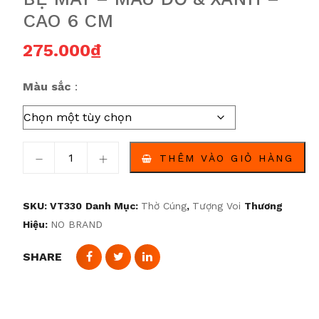
CAO 6 CM
275.000
₫
Màu sắc
Tượng Ganesha Phong Thái Vương Giả – Phiên Bản Ng
THÊM VÀO GIỎ HÀNG
SKU:
VT330
Danh Mục:
Thờ Cúng
,
Tượng Voi
Thương
Hiệu:
NO BRAND
SHARE