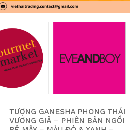
TƯỢNG GANESHA PHONG THÁI
VƯƠNG GIẢ – PHIÊN BẢN NGỒI
BỆ MÂY – MÀU ĐỎ & XANH –