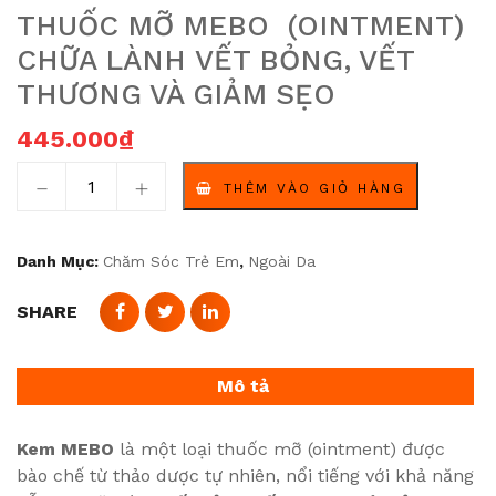
THUỐC MỠ MEBO (OINTMENT)
CHỮA LÀNH VẾT BỎNG, VẾT
THƯƠNG VÀ GIẢM SẸO
445.000
₫
thuốc mỡ MEBO (ointment) chữa lành vết bỏng, vết thư
THÊM VÀO GIỎ HÀNG
Danh Mục:
Chăm Sóc Trẻ Em
,
Ngoài Da
SHARE
Mô tả
Kem MEBO
là một loại thuốc mỡ (ointment) được
bào chế từ thảo dược tự nhiên, nổi tiếng với khả năng