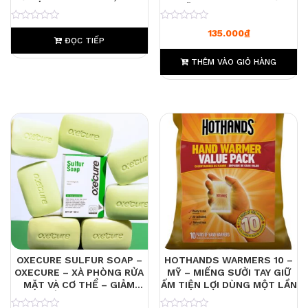
ĐƯỢC CHO SẸO MỤN, BỎNG,
MUỖI CHIẾT XUẤT THIÊN
CÔN TRÙNG CẮN
NHIÊN – AN TOÀN CHO TRẺ
0
0
135.000
₫
NHỎ HỘP 10 MIẾNG
ĐỌC TIẾP
THÊM VÀO GIỎ HÀNG
OXECURE SULFUR SOAP –
HOTHANDS WARMERS 10 –
OXECURE – XÀ PHÒNG RỬA
MỸ – MIẾNG SƯỞI TAY GIỮ
MẶT VÀ CƠ THỂ – GIẢM
ẤM TIỆN LỢI DÙNG MỘT LẦN
MỤN, KIỂM SOÁT DẦU, LÀM