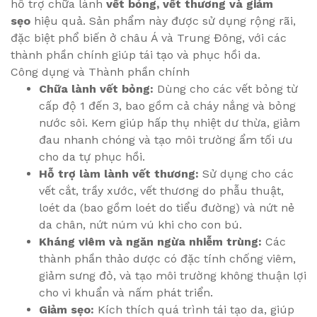
hỗ trợ chữa lành
vết bỏng, vết thương và giảm
sẹo
hiệu quả. Sản phẩm này được sử dụng rộng rãi,
đặc biệt phổ biến ở châu Á và Trung Đông, với các
thành phần chính giúp tái tạo và phục hồi da.
Công dụng và Thành phần chính
Chữa lành vết bỏng:
Dùng cho các vết bỏng từ
cấp độ 1 đến 3, bao gồm cả cháy nắng và bỏng
nước sôi. Kem giúp hấp thụ nhiệt dư thừa, giảm
đau nhanh chóng và tạo môi trường ẩm tối ưu
cho da tự phục hồi.
Hỗ trợ làm lành vết thương:
Sử dụng cho các
vết cắt, trầy xước, vết thương do phẫu thuật,
loét da (bao gồm loét do tiểu đường) và nứt nẻ
da chân, nứt núm vú khi cho con bú.
Kháng viêm và ngăn ngừa nhiễm trùng:
Các
thành phần thảo dược có đặc tính chống viêm,
giảm sưng đỏ, và tạo môi trường không thuận lợi
cho vi khuẩn và nấm phát triển.
Giảm sẹo:
Kích thích quá trình tái tạo da, giúp