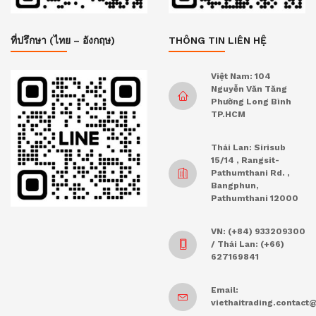
ที่ปรึกษา (ไทย – อังกฤษ)
THÔNG TIN LIÊN HỆ
Việt Nam: 104
Nguyễn Văn Tăng
Phường Long Bình
TP.HCM
Thái Lan: Sirisub
15/14 , Rangsit-
Pathumthani Rd. ,
Bangphun,
Pathumthani 12000
VN: (+84) 933209300
/ Thái Lan: (+66)
627169841
Email:
viethaitrading.contac