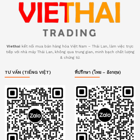
Viethai
kết nối mua bán hàng hóa Việt Nam – Thái Lan, làm việc trực
tiếp với nhà máy Thái Lan, không qua trung gian, minh bạch chất lượng
& chứng từ.
TƯ VẤN (TIẾNG VIỆT)
ที่ปรึกษา (ไทย – อังกฤษ)