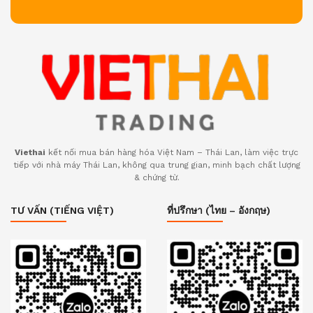
Viethai
kết nối mua bán hàng hóa Việt Nam – Thái Lan, làm việc trực
tiếp với nhà máy Thái Lan, không qua trung gian, minh bạch chất lượng
& chứng từ.
TƯ VẤN (TIẾNG VIỆT)
ที่ปรึกษา (ไทย – อังกฤษ)