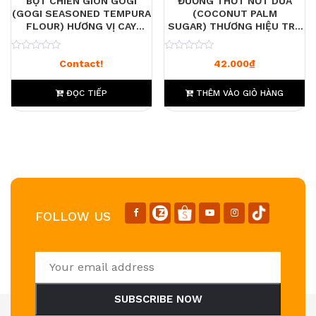
BỘT CHIÊN GIÒN GOGI
ĐƯỜNG THỐT NỐT DỪA
(GOGI SEASONED TEMPURA
(COCONUT PALM
FLOUR) HƯƠNG VỊ CAY
SUGAR) THƯƠNG HIỆU TRA
NÓNG (HOT & SPICY),
TON MAPHRAO KHU 500G
0
0
Contact!
42.000
₫
ĐỌC TIẾP
THÊM VÀO GIỎ HÀNG
FOLLOW US
SUBSCRIBE NOW