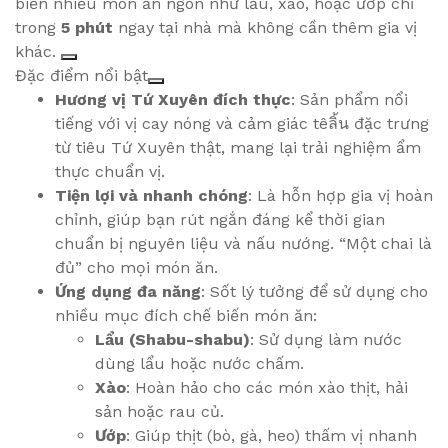
biến nhiều món ăn ngon như lẩu, xào, hoặc ướp chỉ
trong
5 phút
ngay tại nhà mà không cần thêm gia vị
khác.
Đặc điểm nổi bật
Hương vị Tứ Xuyên đích thực
: Sản phẩm nổi
tiếng với vị cay nóng và cảm giác têลิ้น đặc trưng
từ tiêu Tứ Xuyên thật, mang lại trải nghiệm ẩm
thực chuẩn vị.
Tiện lợi và nhanh chóng
: Là hỗn hợp gia vị hoàn
chỉnh, giúp bạn rút ngắn đáng kể thời gian
chuẩn bị nguyên liệu và nấu nướng. “Một chai là
đủ” cho mọi món ăn.
Ứng dụng đa năng
: Sốt lý tưởng để sử dụng cho
nhiều mục đích chế biến món ăn:
Lẩu (Shabu-shabu)
: Sử dụng làm nước
dùng lẩu hoặc nước chấm.
Xào
: Hoàn hảo cho các món xào thịt, hải
sản hoặc rau củ.
Ướp
: Giúp thịt (bò, gà, heo) thấm vị nhanh