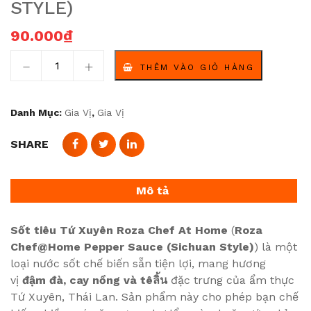
STYLE)
90.000
₫
Sốt tiêu Tứ Xuyên Roza Chef At Home (Roza Chef@Home
THÊM VÀO GIỎ HÀNG
Danh Mục:
Gia Vị
,
Gia Vị
SHARE
Mô tả
Sốt tiêu Tứ Xuyên Roza Chef At Home
(
Roza
Chef@Home Pepper Sauce (Sichuan Style)
) là một
loại nước sốt chế biến sẵn tiện lợi, mang hương
vị
đậm đà, cay nồng và têลิ้น
đặc trưng của ẩm thực
Tứ Xuyên, Thái Lan. Sản phẩm này cho phép bạn chế