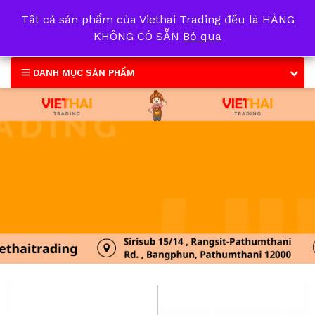
Tất cả sản phẩm của Viethai Trading đều là HÀNG
0
KHÔNG CÓ SẴN
Bỏ qua
DANH MỤC SẢN PHẨM