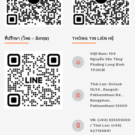
ที่ปรึกษา (ไทย – อังกฤษ)
THÔNG TIN LIÊN HỆ
Việt Nam: 104
Nguyễn Văn Tăng
Phường Long Bình
TP.HCM
Thái Lan: Sirisub
15/14 , Rangsit-
Pathumthani Rd. ,
Bangphun,
Pathumthani 12000
VN: (+84) 933209300
/ Thái Lan: (+66)
627169841