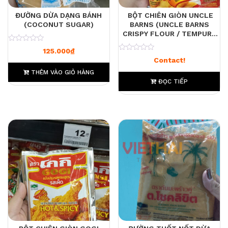
ĐƯỜNG DỪA DẠNG BÁNH
BỘT CHIÊN GIÒN UNCLE
(COCONUT SUGAR)
BARNS (UNCLE BARNS
CRISPY FLOUR / TEMPURA
FLOUR)
0
125.000
₫
0
Contact!
THÊM VÀO GIỎ HÀNG
ĐỌC TIẾP