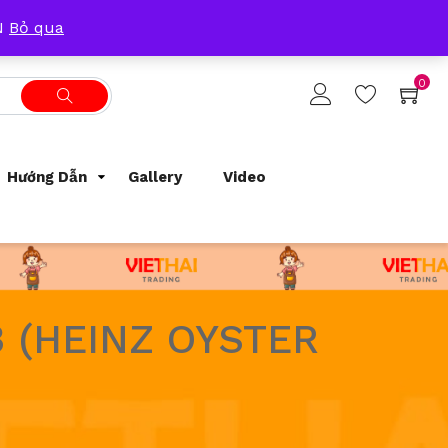
Tracking Order
Support
0933209300
ẴN
Bỏ qua
0
Hướng Dẫn
Gallery
Video
 (HEINZ OYSTER