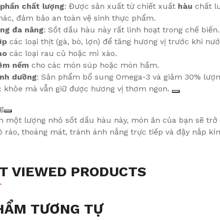
phần chất lượng
: Được sản xuất từ chiết xuất
hàu
chất l
hác, đảm bảo an toàn vệ sinh thực phẩm.
ng đa năng
: Sốt dầu hàu này rất linh hoạt trong chế biến
ớp
các loại thịt (gà, bò, lợn) để tăng hương vị trước khi nư
ào
các loại rau củ hoặc mì xào.
êm nếm
cho các món súp hoặc món hầm.
inh dưỡng
: Sản phẩm bổ sung Omega-3 và giảm 30% lượng 
c khỏe mà vẫn giữ được hương vị thơm ngon.
g
m một lượng nhỏ sốt dầu hàu này, món ăn của bạn sẽ tr
 ráo, thoáng mát, tránh ánh nắng trực tiếp và đậy nắp kí
T VIEWED PRODUCTS
HẨM TƯƠNG TỰ