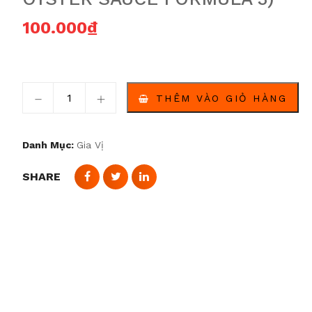
100.000
₫
Sốt dầu hàu Heinz công thức đặc biệt 3 (Heinz Oyste
THÊM VÀO GIỎ HÀNG
Danh Mục:
Gia Vị
SHARE