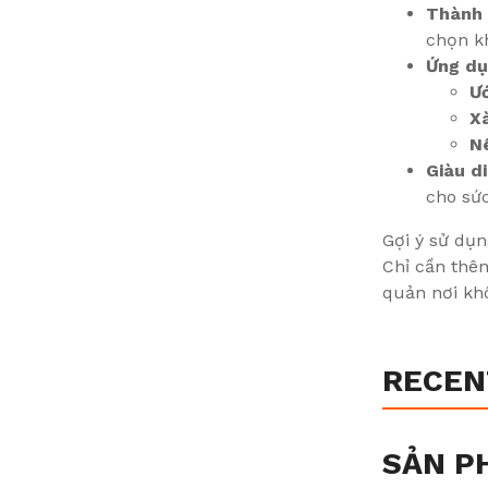
Thành 
chọn k
Ứng dụ
Ư
X
N
Giàu d
cho sứ
Gợi ý sử dụn
Chỉ cần thê
quản nơi khô
RECEN
SẢN P