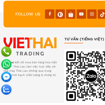
FOLLOW US
TƯ VẤN (TIẾNG VIỆT)
Viethai
kết nối mua bán hàng hóa Việt
Nam – Thái Lan, làm việc trực tiếp với
nhà máy Thái Lan, không qua trung
gian, minh bạch chất lượng & chứng từ.