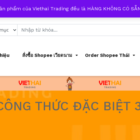
 từ 8h đến 17h mỗi ngày
sản phẩm của Viethai Trading đều là HÀNG KHÔNG CÓ S
Thiệu
สั่งซื้อ Shopee เวียดนาม
Order Shopee Thái
CÔNG THỨC ĐẶC BIỆT 3