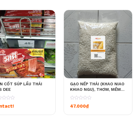
ÊN CỐT SÚP LẨU THÁI
GẠO NẾP THÁI (KHAO NIAO
S DEE
KHIAO NGU), THƠM, MỀM
VÀ NGON. RẤT NGON KHI
LÀM XÔI XOÀI 500G
0
ntact!
47.000
₫