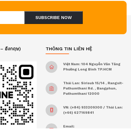
SUBSCRIBE NOW
 – อังกฤษ)
THÔNG TIN LIÊN HỆ
Việt Nam: 104 Nguyễn Văn Tăng
Phường Long Bình TP.HCM
Thái Lan: Sirisub 15/14 , Rangsit-
Pathumthani Rd. , Bangphun,
Pathumthani 12000
VN: (+84) 933209300 / Thái Lan:
(+66) 627169841
Email: