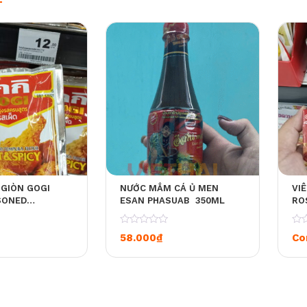
 GIÒN GOGI
NƯỚC MẮM CÁ Ủ MEN
VI
SONED
ESAN PHASUAB 350ML
RO
FLOUR) HƯƠNG
NG (HOT &
0
0
58.000
₫
Co