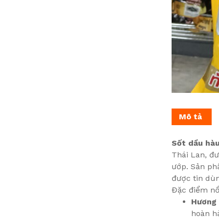
Mô tả
Sốt dầu hàu
Thái Lan, đư
ướp. Sản phẩ
được tin dù
Đặc điểm nổ
Hương 
hoàn h