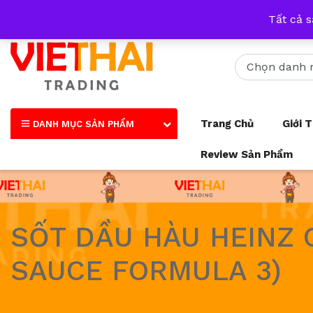
Nhận tư vấn qua tất cả các trang mạng xã hội và số điện thoại
Tất cả 
Trang Chủ
Giới 
DANH MỤC SẢN PHẨM
Review Sản Phẩm
SỐT DẦU HÀU HEINZ 
SAUCE FORMULA 3)