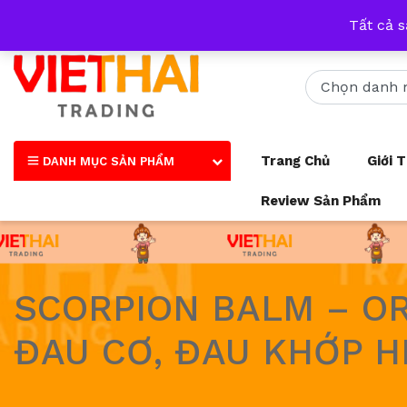
Nhận tư vấn qua tất cả các trang mạng xã hội và số điện thoại
Tất cả 
Trang Chủ
Giới 
DANH MỤC SẢN PHẨM
Review Sản Phẩm
SCORPION BALM – O
ĐAU CƠ, ĐAU KHỚP H