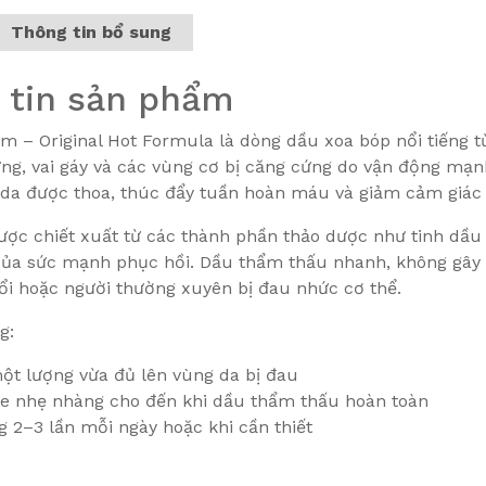
Thông tin bổ sung
 tin sản phẩm
m – Original Hot Formula là dòng dầu xoa bóp nổi tiếng 
ưng, vai gáy và các vùng cơ bị căng cứng do vận động mạn
da được thoa, thúc đẩy tuần hoàn máu và giảm cảm giác 
c chiết xuất từ các thành phần thảo dược như tinh dầu b
của sức mạnh phục hồi. Dầu thẩm thấu nhanh, không gây nh
ổi hoặc người thường xuyên bị đau nhức cơ thể.
g:
ột lượng vừa đủ lên vùng da bị đau
e nhẹ nhàng cho đến khi dầu thẩm thấu hoàn toàn
 2–3 lần mỗi ngày hoặc khi cần thiết