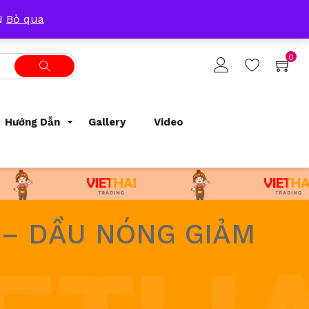
Tracking Order
Support
0933209300
ẴN
Bỏ qua
0
Hướng Dẫn
Gallery
Video
 – DẦU NÓNG GIẢM