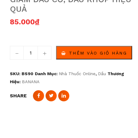
QUẢ
85.000
₫
Scorpion Balm – Original Hot Formula – Dầu nóng gi
THÊM VÀO GIỎ HÀNG
SKU:
BS90
Danh Mục:
Nhà Thuốc Online
,
Dầu
Thương
Hiệu:
BANANA
SHARE