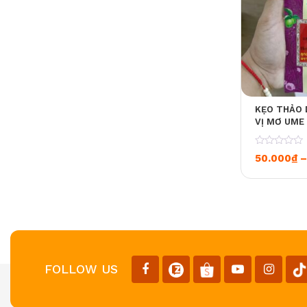
KẸO THẢO 
VỊ MƠ UME
NHIỆT, DỊU
0
50.000
₫
–
FOLLOW US