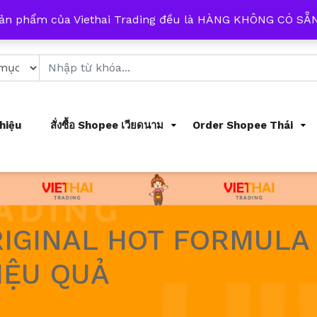
 từ 8h đến 17h mỗi ngày
sản phẩm của Viethai Trading đều là HÀNG KHÔNG CÓ S
Thiệu
สั่งซื้อ Shopee เวียดนาม
Order Shopee Thái
RIGINAL HOT FORMULA
IỆU QUẢ