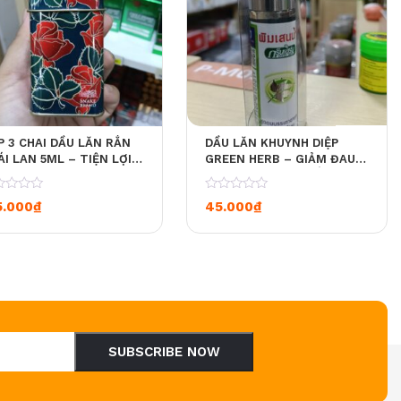
P 3 CHAI DẦU LĂN RẮN
DẦU LĂN KHUYNH DIỆP
I LAN 5ML – TIỆN LỢI,
GREEN HERB – GIẢM ĐAU,
 CÔNG DỤNG, MÙI THẢO
THƯ GIÃN, XUA ĐUỔI CÔN
ỢC DỄ CHỊU
TRÙNG HIỆU QUẢ
0
ừ 50.000₫ đến 3.345.000₫
5.000
₫
45.000
₫
SUBSCRIBE NOW