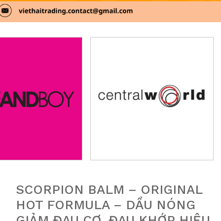
SCORPION BALM – ORIGINAL
HOT FORMULA – DẦU NÓNG
GIẢM ĐAU CƠ, ĐAU KHỚP HIỆU