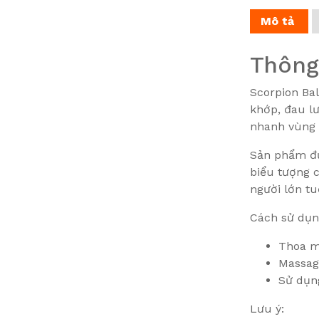
Mô tả
Thông
Scorpion Bal
khớp, đau l
nhanh vùng 
Sản phẩm đượ
biểu tượng 
người lớn tu
Cách sử dụn
Thoa m
Massag
Sử dụng
Lưu ý: