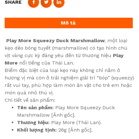
SHARE
Mô tả
Play More Squeezy Duck Marshmallow
, một loại
kẹo dẻo bông tuyết (marshmallow) có tạo hình chú
vịt vàng cực kỳ đáng yêu đến từ thương hiệu
Play
More
nổi tiếng của Thái Lan.
Điểm đặc biệt của loại kẹo này không chỉ nằm ở
hương vị mà còn ở trải nghiệm giải trí “bóp” (squeezy)
rất vui tay, phù hợp làm món ăn vặt cho trẻ em hoặc
món quà nhỏ thú vị.
Chi tiết về sản phẩm:
Tên sản phẩm:
Play More Squeezy Duck
Marshmallow [Ảnh gốc].
Thương hiệu:
Play More (Thái Lan).
Khối lượng tịnh:
26g [Ảnh gốc].