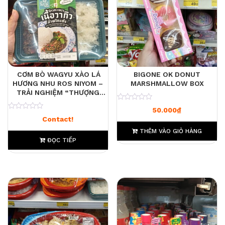
CƠM BÒ WAGYU XÀO LÁ
BIGONE OK DONUT
HƯƠNG NHU ROS NIYOM –
MARSHMALLOW BOX
TRẢI NGHIỆM “THƯỢNG
HẠNG” TẠI 7-ELEVEN
0
50.000
₫
0
Contact!
THÊM VÀO GIỎ HÀNG
ĐỌC TIẾP