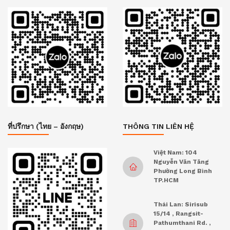
ที่ปรึกษา (ไทย – อังกฤษ)
THÔNG TIN LIÊN HỆ
Việt Nam: 104
Nguyễn Văn Tăng
Phường Long Bình
TP.HCM
Thái Lan: Sirisub
15/14 , Rangsit-
Pathumthani Rd. ,