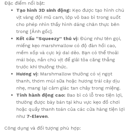
Đặc điểm nổi bật:
Tạo hình 3D sinh động:
Kẹo được tạo hình chú
vịt vàng đội mũ cam, lớp vỏ bao bì trong suốt
cho phép nhìn thấy hình dáng chân thực bên
trong [Ảnh gốc].
Kết cấu “Squeezy” thú vị:
Đúng như tên gọi,
miếng kẹo marshmallow có độ đàn hồi cao,
mềm xốp và cực kỳ dai dẻo. Bạn có thể thoải
mái bóp, nắn chú vịt để giải tỏa căng thẳng
trước khi thưởng thức.
Hương vị:
Marshmallow thường có vị ngọt
thanh, thơm mùi sữa hoặc hương trái cây dịu
nhẹ, mang lại cảm giác tan chảy trong miệng.
Tính hành động cao:
Bao bì có lỗ treo tiện lợi,
thường được bày bán tại khu vực kẹo đồ chơi
hoặc quầy thanh toán của các cửa hàng tiện lợi
như
7-Eleven
.
Công dụng và đối tượng phù hợp: