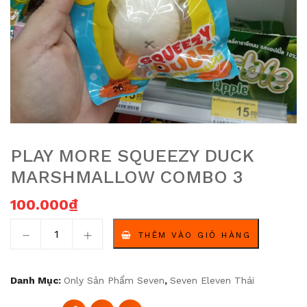
PLAY MORE SQUEEZY DUCK
MARSHMALLOW COMBO 3
100.000
₫
Play More Squeezy Duck Marshmallow combo 3 số lượ
THÊM VÀO GIỎ HÀNG
Danh Mục:
Only Sản Phẩm Seven
,
Seven Eleven Thái