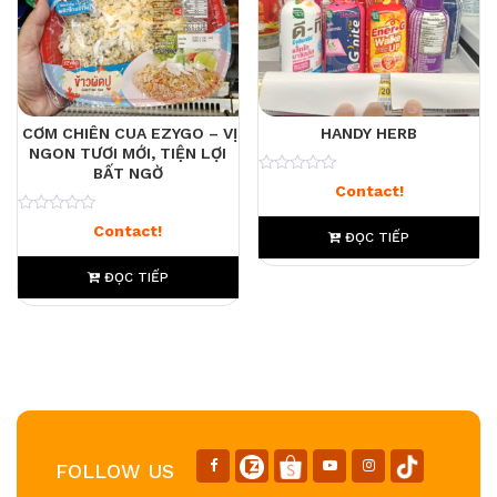
CƠM CHIÊN CUA EZYGO – VỊ
HANDY HERB
NGON TƯƠI MỚI, TIỆN LỢI
BẤT NGỜ
0
Contact!
0
Contact!
ĐỌC TIẾP
ĐỌC TIẾP
FOLLOW US