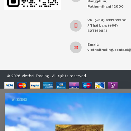
Bangphun,
Pathumthani 12000
VN: (+84) 933209300
/ Thái Lan: (+66)
627169841
Email:
viethaitrading.contac
© 2026 Viethai Trading . All rights reserved.