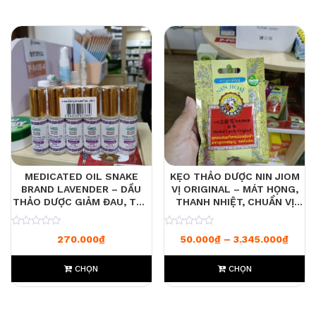
MEDICATED OIL SNAKE
KẸO THẢO DƯỢC NIN JIOM
BRAND LAVENDER – DẦU
VỊ ORIGINAL – MÁT HỌNG,
THẢO DƯỢC GIẢM ĐAU, THƯ
THANH NHIỆT, CHUẨN VỊ
GIÃN, MÙI HOA OẢI HƯƠNG
TRUYỀN THỐNG
DỄ CHỊU
0
0
Khoản
270.000
₫
50.000
₫
–
3.345.000
₫
CHỌN
CHỌN