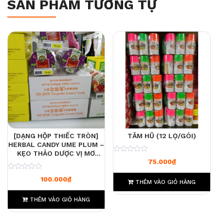
SẢN PHẨM TƯƠNG TỰ
[DẠNG HỘP THIẾC TRÒN]
TĂM HŨ (12 LỌ/GÓI)
HERBAL CANDY UME PLUM –
KẸO THẢO DƯỢC VỊ MƠ
0
75.000
₫
CHUA MÁT
0
100.000
₫
THÊM VÀO GIỎ HÀNG
THÊM VÀO GIỎ HÀNG