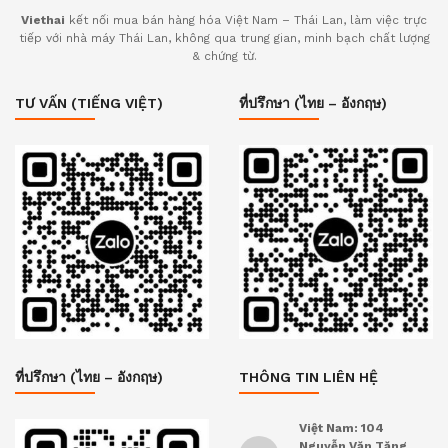
Viethai
kết nối mua bán hàng hóa Việt Nam – Thái Lan, làm việc trực
tiếp với nhà máy Thái Lan, không qua trung gian, minh bạch chất lượng
& chứng từ.
TƯ VẤN (TIẾNG VIỆT)
ที่ปรึกษา (ไทย – อังกฤษ)
ที่ปรึกษา (ไทย – อังกฤษ)
THÔNG TIN LIÊN HỆ
Việt Nam: 104
Nguyễn Văn Tăng