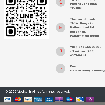
Phường Long Bình
TP.HCM
Thái Lan: Sirisub
15/14 , Rangsit-
Pathumthani Rd. ,
Bangphun,
Pathumthani 12000
VN: (+84) 933209300
/ Thái Lan: (+66)
627169841
Email:
viethaitrading.contac
© 2026 Viethai Trading . All rights reserved.