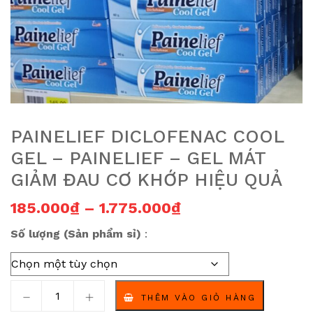
PAINELIEF DICLOFENAC COOL
GEL – PAINELIEF – GEL MÁT
GIẢM ĐAU CƠ KHỚP HIỆU QUẢ
Khoảng giá: từ 1
185.000
₫
–
1.775.000
₫
Số lượng (Sản phẩm sỉ)
Painelief Diclofenac Cool Gel – Painelief – Gel mát giả
THÊM VÀO GIỎ HÀNG