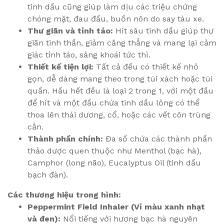
tinh dầu cũng giúp làm dịu các triệu chứng
chóng mặt, đau đầu, buồn nôn do say tàu xe.
Thư giãn và tỉnh táo:
Hít sâu tinh dầu giúp thư
giãn tinh thần, giảm căng thẳng và mang lại cảm
giác tỉnh táo, sảng khoái tức thì.
Thiết kế tiện lợi:
Tất cả đều có thiết kế nhỏ
gọn, dễ dàng mang theo trong túi xách hoặc túi
quần. Hầu hết đều là loại 2 trong 1, với một đầu
để hít và một đầu chứa tinh dầu lỏng có thể
thoa lên thái dương, cổ, hoặc các vết côn trùng
cắn.
Thành phần chính:
Đa số chứa các thành phần
thảo dược quen thuộc như Menthol (bạc hà),
Camphor (long não), Eucalyptus Oil (tinh dầu
bạch đàn).
Các thương hiệu trong hình:
Peppermint Field Inhaler (Vỉ màu xanh nhạt
và đen):
Nổi tiếng với hương bạc hà nguyên