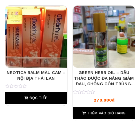
NEOTICA BALM MÀU CAM –
GREEN HERB OIL – DẦU
NỘI ĐỊA THÁI LAN
THẢO DƯỢC ĐA NĂNG GIẢM
ĐAU, CHỐNG CÔN TRÙNG,
THƯ GIÃN TINH THẦN/LỐC 6
0
CHAI
0
ĐỌC TIẾP
270.000
₫
THÊM VÀO GIỎ HÀNG