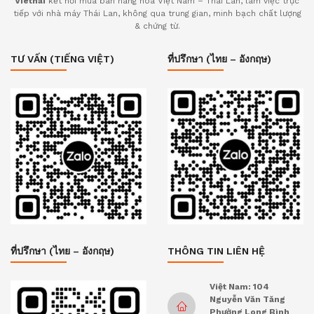
Viethai
kết nối mua bán hàng hóa Việt Nam – Thái Lan, làm việc trực
tiếp với nhà máy Thái Lan, không qua trung gian, minh bạch chất lượng
& chứng từ.
TƯ VẤN (TIẾNG VIỆT)
ที่ปรึกษา (ไทย – อังกฤษ)
ที่ปรึกษา (ไทย – อังกฤษ)
THÔNG TIN LIÊN HỆ
Việt Nam: 104
Nguyễn Văn Tăng
Phường Long Bình