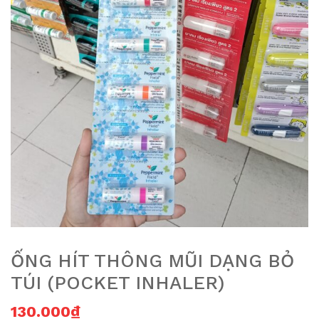
ỐNG HÍT THÔNG MŨI DẠNG BỎ
TÚI (POCKET INHALER)
130.000
₫