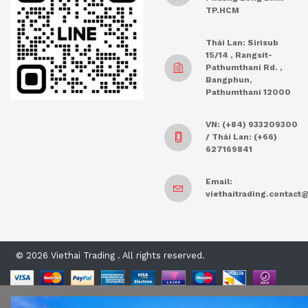
TP.HCM
Thái Lan: Sirisub
15/14 , Rangsit-
Pathumthani Rd. ,
Bangphun,
Pathumthani 12000
VN: (+84) 933209300
/ Thái Lan: (+66)
627169841
Email:
viethaitrading.contac
© 2026 Viethai Trading . All rights reserved.