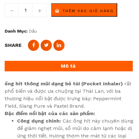
ống hít thông mũi dạng bỏ túi (Pocket Inhaler) số lượn
THÊM VÀO GIỎ HÀNG
Danh Mục:
Dầu
SHARE
Mô tả
ống hít thông mũi dạng bỏ túi (Pocket Inhaler)
rất
phổ biến và được ưa chuộng tại Thái Lan, với ba
thương hiệu nổi bật được trưng bày: Peppermint
Field, Siang Pure và Pastel Brand.
Đặc điểm nổi bật của các sản phẩm:
Công dụng chính:
Các ống hít này chuyên dùng
để giảm nghẹt mũi, sổ mũi do cảm lạnh hoặc dị
ứng thời tiết. Hương thơm the mát từ các loại