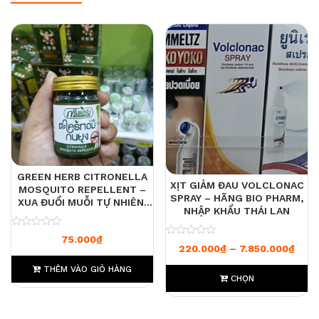
GREEN HERB CITRONELLA
XỊT GIẢM ĐAU VOLCLONAC
MOSQUITO REPELLENT –
SPRAY – HÃNG BIO PHARM,
XUA ĐUỔI MUỖI TỰ NHIÊN,
NHẬP KHẨU THÁI LAN
AN TOÀN CHO CẢ TRẺ NHỎ
0
75.000
₫
0
Khoả
220.000
₫
–
7.850.000
₫
THÊM VÀO GIỎ HÀNG
CHỌN