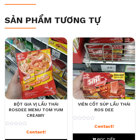
SẢN PHẨM TƯƠNG TỰ
BỘT GIA VỊ LẨU THÁI
VIÊN CỐT SÚP LẨU THÁI
ROSDEE MENU TOM YUM
ROS DEE
CREAMY
0
Contact!
0
Contact!
ĐỌC TIẾP