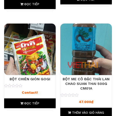
ĐỌC TIẾP
BỘT CHIÊN GIÒN GOGI
BỘT ME CÔ ĐẶC THÁI LAN
CHAO SUAN THAI 500G
CM01A
0
Contact!
0
47.000
₫
ĐỌC TIẾP
THÊM VÀO GIỎ HÀNG