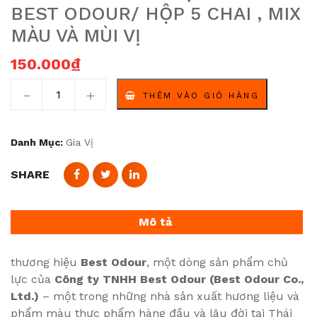
BEST ODOUR/ HỘP 5 CHAI , MIX
MÀU VÀ MÙI VỊ
150.000
₫
Màu và hương thực phẩm Best Odour/ hộp 5 chai , mix 
THÊM VÀO GIỎ HÀNG
Danh Mục:
Gia Vị
SHARE
Mô tả
thương hiệu
Best Odour
, một dòng sản phẩm chủ
lực của
Công ty TNHH Best Odour (Best Odour Co.,
Ltd.)
– một trong những nhà sản xuất hương liệu và
phẩm màu thực phẩm hàng đầu và lâu đời tại Thái