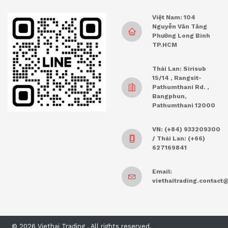
Việt Nam: 104
Nguyễn Văn Tăng
Phường Long Bình
TP.HCM
Thái Lan: Sirisub
15/14 , Rangsit-
Pathumthani Rd. ,
Bangphun,
Pathumthani 12000
VN: (+84) 933209300
/ Thái Lan: (+66)
627169841
Email:
viethaitrading.contac
© 2026 Viethai Trading . All rights reserved.