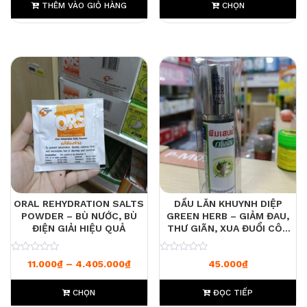
THÊM VÀO GIỎ HÀNG
CHỌN
ORAL REHYDRATION SALTS
DẦU LĂN KHUYNH DIỆP
POWDER – BÙ NƯỚC, BÙ
GREEN HERB – GIẢM ĐAU,
ĐIỆN GIẢI HIỆU QUẢ
THƯ GIÃN, XUA ĐUỔI CÔN
TRÙNG HIỆU QUẢ
0
0
Khoảng giá: từ 11.000₫ đến 4.405.0
11.000
₫
–
4.405.000
₫
45.000
₫
CHỌN
ĐỌC TIẾP