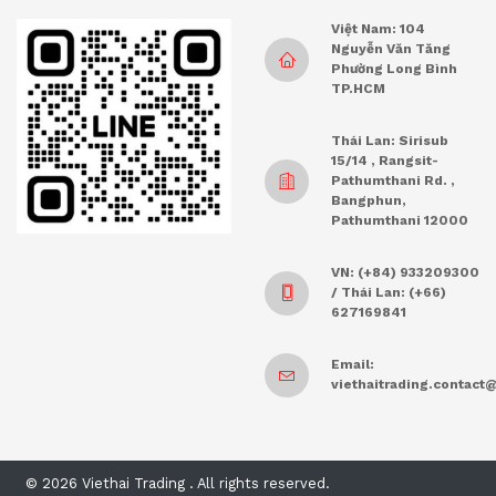
Việt Nam: 104
Nguyễn Văn Tăng
Phường Long Bình
TP.HCM
Thái Lan: Sirisub
15/14 , Rangsit-
Pathumthani Rd. ,
Bangphun,
Pathumthani 12000
VN: (+84) 933209300
/ Thái Lan: (+66)
627169841
Email:
viethaitrading.contac
© 2026 Viethai Trading . All rights reserved.