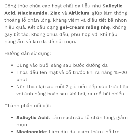
Công thức chứa các hoạt chất da liễu như
Salicylic
Acid
,
Niacinamide
,
Zinc
và
Airlicium
, giúp làm thông
thoáng lỗ chân lông, kháng viêm và điều tiết bã nhờn
hiệu quả. Kết cấu dạng
gel-cream mỏng nhẹ
, không
gây bít tắc, không chứa dầu, phù hợp với khí hậu
nóng ẩm và làn da dễ nổi mụn.
Hướng dẫn sử dụng:
Dùng vào buổi sáng sau bước dưỡng da
Thoa đều lên mặt và cổ trước khi ra nắng 15–20
phút
Nên thoa lại sau mỗi 2 giờ nếu tiếp xúc trực tiếp
với ánh nắng hoặc sau khi bơi, ra mồ hôi nhiều
Thành phần nổi bật:
Salicylic Acid
: Làm sạch sâu lỗ chân lông, giảm
mụn
Niacinamide
: Làm dịu da, giảm thâm, hỗ trợ