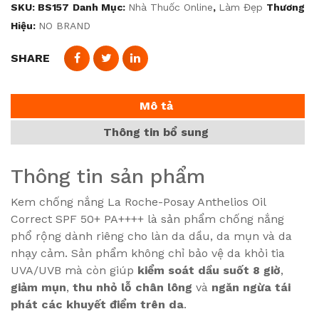
SKU:
BS157
Danh Mục:
Nhà Thuốc Online
,
Làm Đẹp
Thương
Hiệu:
NO BRAND
SHARE
Mô tả
Thông tin bổ sung
Thông tin sản phẩm
Kem chống nắng La Roche-Posay Anthelios Oil
Correct SPF 50+ PA++++ là sản phẩm chống nắng
phổ rộng dành riêng cho làn da dầu, da mụn và da
nhạy cảm. Sản phẩm không chỉ bảo vệ da khỏi tia
UVA/UVB mà còn giúp
kiểm soát dầu suốt 8 giờ
,
giảm mụn
,
thu nhỏ lỗ chân lông
và
ngăn ngừa tái
phát các khuyết điểm trên da
.