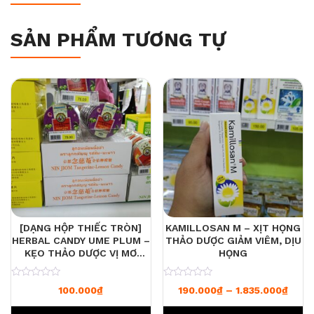
SẢN PHẨM TƯƠNG TỰ
[DẠNG HỘP THIẾC TRÒN]
KAMILLOSAN M – XỊT HỌNG
HERBAL CANDY UME PLUM –
THẢO DƯỢC GIẢM VIÊM, DỊU
KẸO THẢO DƯỢC VỊ MƠ
HỌNG
CHUA MÁT
0
0
Khoản
100.000
₫
190.000
₫
–
1.835.000
₫