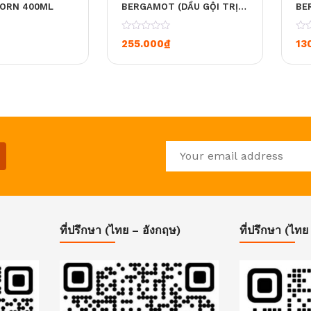
PORN 400ML
BERGAMOT (DẦU GỘI TRỊ
BE
GÀU VÀ NGỨA CHO MỌI
LO
LOẠI TÓC) 200 ML.
ĐẦ
0
0
255.000
₫
13
LÀ
ที่ปรึกษา (ไทย – อังกฤษ)
ที่ปรึกษา (ไทย