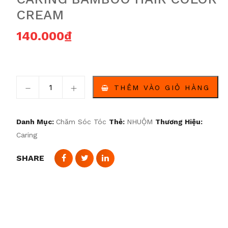
CREAM
140.000
₫
Kem nhuộm tóc chiết xuất từ ​​tre dưỡng ẩm 200 ml 
THÊM VÀO GIỎ HÀNG
Danh Mục:
Chăm Sóc Tóc
Thẻ:
NHUỘM
Thương Hiệu:
Caring
SHARE