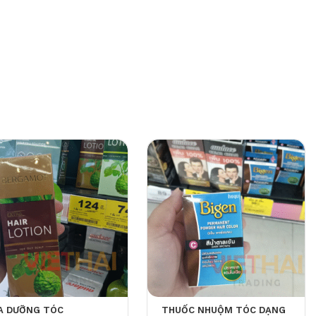
A DƯỠNG TÓC
THUỐC NHUỘM TÓC DẠNG