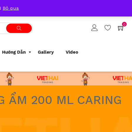
Tracking Order
Support
0933209300
ẴN
Bỏ qua
0
Hướng Dẫn
Gallery
Video
G ẨM 200 ML CARING