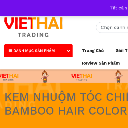
Nhận tư vấn qua tất cả các trang mạng xã hội và số điện thoại
Tất cả 
Trang Chủ
Giới 
DANH MỤC SẢN PHẨM
Review Sản Phẩm
KEM NHUỘM TÓC CHIẾ
BAMBOO HAIR COLOR