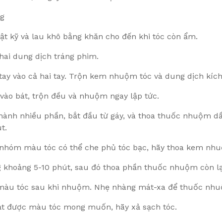
ng
hật kỹ và lau khô bằng khăn cho đến khi tóc còn ẩm.
hai dung dịch tráng phim.
tay vào cả hai tay. Trộn kem nhuộm tóc và dung dịch kích h
vào bát, trộn đều và nhuộm ngay lập tức.
 thành nhiều phần, bắt đầu từ gáy, và thoa thuốc nhuộm d
t.
c nhóm màu tóc có thể che phủ tóc bạc, hãy thoa kem nhu
g khoảng 5-10 phút, sau đó thoa phần thuốc nhuộm còn lại
 màu tóc sau khi nhuộm. Nhẹ nhàng mát-xa để thuốc nhu
đạt được màu tóc mong muốn, hãy xả sạch tóc.