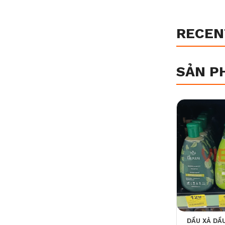
RECEN
SẢN P
DẦU XẢ DẦU GỘ