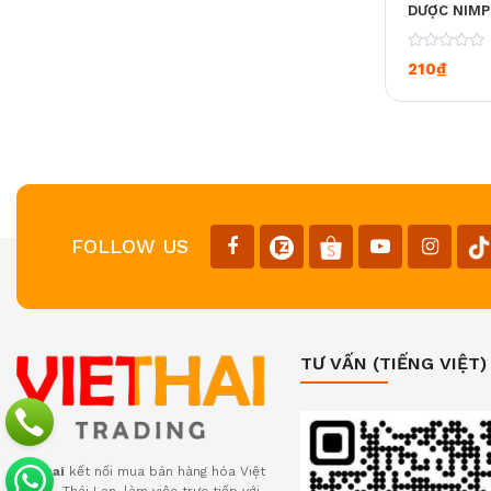
DƯỢC NIM
0
210
₫
FOLLOW US
TƯ VẤN (TIẾNG VIỆT)
Viethai
kết nối mua bán hàng hóa Việt