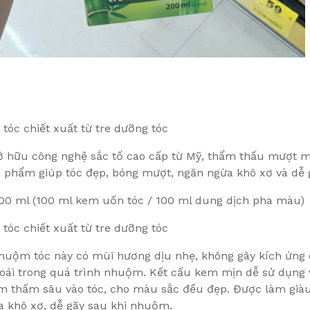
c chiết xuất từ ​​tre dưỡng tóc
 hữu công nghệ sắc tố cao cấp từ Mỹ, thẩm thấu mượt mà
ản phẩm giúp tóc đẹp, bóng mượt, ngăn ngừa khô xơ và dễ
200 ml (100 ml kem uốn tóc / 100 ml dung dịch pha màu)
c chiết xuất từ ​​tre dưỡng tóc
uộm tóc này có mùi hương dịu nhẹ, không gây kích ứng 
hoái trong quá trình nhuộm. Kết cấu kem mịn dễ sử dụng v
m thấm sâu vào tóc, cho màu sắc đều đẹp. Được làm giàu 
a khô xơ, dễ gãy sau khi nhuộm.