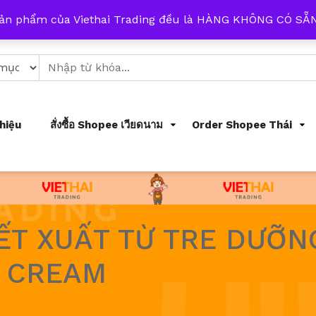
 từ 8h đến 17h mỗi ngày
sản phẩm của Viethai Trading đều là HÀNG KHÔNG CÓ S
Thiệu
สั่งซื้อ Shopee เวียดนาม
Order Shopee Thái
T XUẤT TỪ ​​TRE DƯỠN
 CREAM