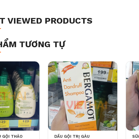
T VIEWED PRODUCTS
HẨM TƯƠNG TỰ
I THẢO
DẦU GỘI TRỊ GÀU
SỮ