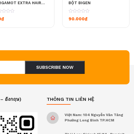
RGAMOT EXTRA HAIR
BỘT BIGEN
TION VF DÀNH CHO DA
U DẦU (LOẠI BỎ GÀU VÀ
0
0
₫
90.000
₫
M DỊU DA ĐẦU NGỨA)
SUBSCRIBE NOW
 – อังกฤษ)
THÔNG TIN LIÊN HỆ
Việt Nam: 104 Nguyễn Văn Tăng
Phường Long Bình TP.HCM