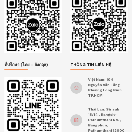
ที่ปรึกษา (ไทย – อังกฤษ)
THÔNG TIN LIÊN HỆ
Việt Nam: 104
Nguyễn Văn Tăng
Phường Long Bình
TP.HCM
Thái Lan: Sirisub
15/14 , Rangsit-
Pathumthani Rd. ,
Bangphun,
Pathumthani 12000