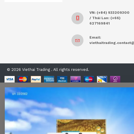
VN: (+84) 933209300
/ Thái Lan: (+66)
627169841
Email:
viethaitrading.contac
© 2026 Viethai Trading . All rights reserved.