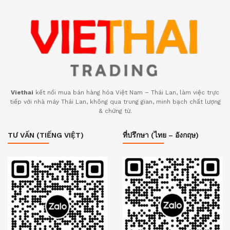
Viethai
kết nối mua bán hàng hóa Việt Nam – Thái Lan, làm việc trực
tiếp với nhà máy Thái Lan, không qua trung gian, minh bạch chất lượng
& chứng từ.
TƯ VẤN (TIẾNG VIỆT)
ที่ปรึกษา (ไทย – อังกฤษ)