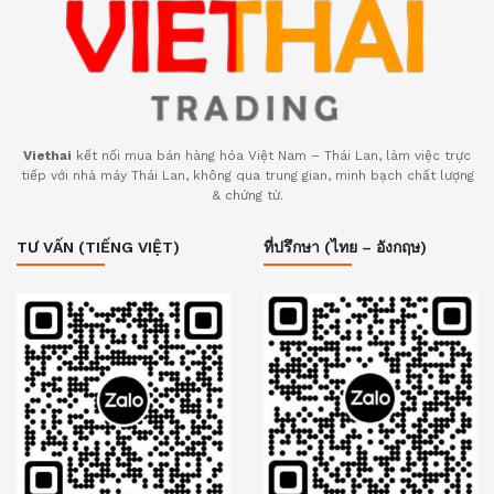
Viethai
kết nối mua bán hàng hóa Việt Nam – Thái Lan, làm việc trực
tiếp với nhà máy Thái Lan, không qua trung gian, minh bạch chất lượng
& chứng từ.
TƯ VẤN (TIẾNG VIỆT)
ที่ปรึกษา (ไทย – อังกฤษ)