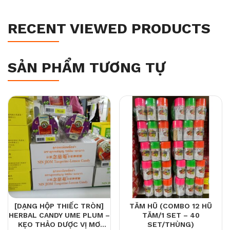
RECENT VIEWED PRODUCTS
SẢN PHẨM TƯƠNG TỰ
[DẠNG HỘP THIẾC TRÒN]
TĂM HŨ (COMBO 12 HŨ
HERBAL CANDY UME PLUM –
TĂM/1 SET – 40
KẸO THẢO DƯỢC VỊ MƠ
SET/THÙNG)