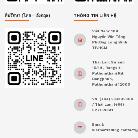
ที่ปรึกษา (ไทย – อังกฤษ)
THÔNG TIN LIÊN HỆ
Việt Nam: 104
Nguyễn Văn Tăng
Phường Long Bình
TP.HCM
Thái Lan: Sirisub
15/14 , Rangsit-
Pathumthani Rd. ,
Bangphun,
Pathumthani 12000
VN: (+84) 933209300
/ Thái Lan: (+66)
627169841
Email:
viethaitrading.contac