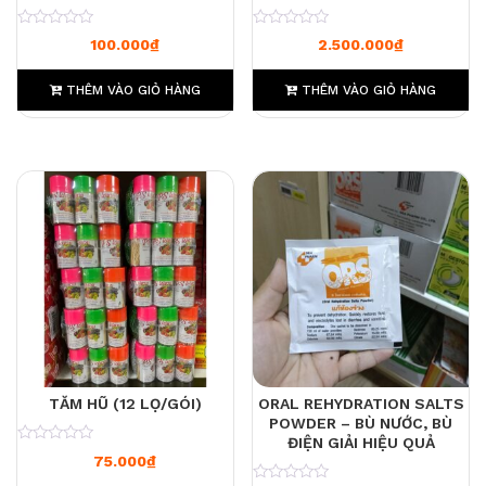
CHUA MÁT
0
0
100.000
₫
2.500.000
₫
THÊM VÀO GIỎ HÀNG
THÊM VÀO GIỎ HÀNG
TĂM HŨ (12 LỌ/GÓI)
ORAL REHYDRATION SALTS
POWDER – BÙ NƯỚC, BÙ
ĐIỆN GIẢI HIỆU QUẢ
0
75.000
₫