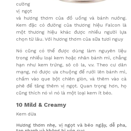
cường
vị ngọt
và hương thơm của đồ uống và bánh nướng.
Kem đặc có đường của thương hiệu Falcon là
một thương hiệu khác được nhiều người lựa
chọn từ lâu. Với hương thơm của sữa tươi nguy
Nó cũng có thể được dùng làm nguyên liệu
trong nhiều loại kem hoặc nhân bánh mì, chẳng
hạn như kem trứng, sô cô la, v.v. Theo cư dân
mạng, nó được ưa chuộng để rưới lên bánh mì,
chấm vào que bột chiên giòn, và thêm vào cà
phê để tăng thêm vị ngọt. Quan trọng hơn, họ
cũng thích nó vì nó là một loại kem ít béo.
10
Mild & Creamy
Kem dừa
Hương thơm nhẹ, vị ngọt và béo ngậy, dễ pha,
tan nhanh và không bị vón cục.