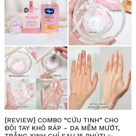
[
[REVIEW] COMBO “CỨU TINH” CHO
D
ĐÔI TAY KHÔ RÁP – DA MỀM MƯỚT,
T
TRẮNG XINH CHỈ SAU 15 PHÚT! ✨