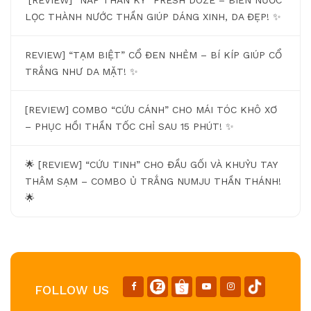
LỌC THÀNH NƯỚC THẦN GIÚP DÁNG XINH, DA ĐẸP! ✨
REVIEW] “TẠM BIỆT” CỔ ĐEN NHẺM – BÍ KÍP GIÚP CỔ
TRẮNG NHƯ DA MẶT! ✨
[REVIEW] COMBO “CỨU CÁNH” CHO MÁI TÓC KHÔ XƠ
– PHỤC HỒI THẦN TỐC CHỈ SAU 15 PHÚT! ✨
🌟 [REVIEW] “CỨU TINH” CHO ĐẦU GỐI VÀ KHUỶU TAY
THÂM SẠM – COMBO Ủ TRẮNG NUMJU THẦN THÁNH!
🌟
FOLLOW US