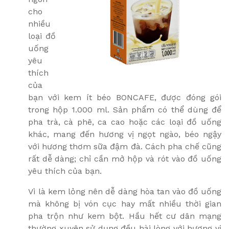
cho
nhiều
loại đồ
uống
yêu
thích
của
bạn với kem ít béo BONCAFE, được đóng gói
trong hộp 1.000 ml. Sản phẩm có thể dùng để
pha trà, cà phê, ca cao hoặc các loại đồ uống
khác, mang đến hương vị ngọt ngào, béo ngậy
với hương thơm sữa đậm đà. Cách pha chế cũng
rất dễ dàng; chỉ cần mở hộp và rót vào đồ uống
yêu thích của bạn.
Vì là kem lỏng nên dễ dàng hòa tan vào đồ uống
mà không bị vón cục hay mất nhiều thời gian
pha trộn như kem bột. Hầu hết cư dân mạng
thường xuyên sử dụng đều hài lòng với hương vị