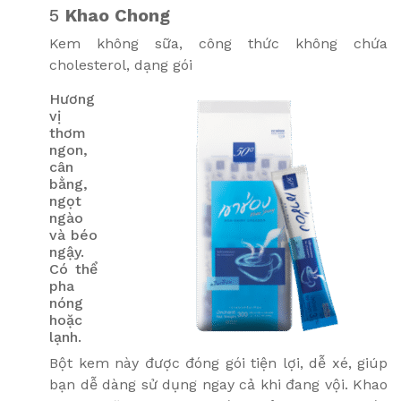
5
Khao Chong
Kem không sữa, công thức không chứa
cholesterol, dạng gói
Hương
vị
thơm
ngon,
cân
bằng,
ngọt
ngào
và béo
ngậy.
Có thể
pha
nóng
hoặc
lạnh.
Bột kem này được đóng gói tiện lợi, dễ xé, giúp
bạn dễ dàng sử dụng ngay cả khi đang vội. Khao