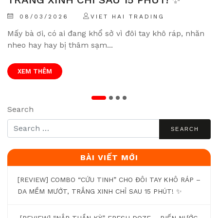
08/03/2026
VIET HAI TRADING
M
Mấy bà ơi, có ai đang khổ sở vì đôi tay khô ráp, nhăn
t
nheo hay hay bị thâm sạm...
th
XEM THÊM
Search
BÀI VIẾT MỚI
[REVIEW] COMBO “CỨU TINH” CHO ĐÔI TAY KHÔ RÁP –
DA MỀM MƯỚT, TRẮNG XINH CHỈ SAU 15 PHÚT! ✨
[REVIEW] “NẮP THẦN KỲ” FRESH DOZE – BIẾN NƯỚC