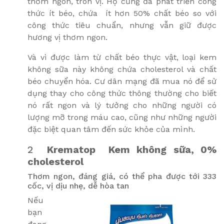
thơm ngon, tròn vị. Họ cũng đã phát triển công
thức ít béo, chứa
ít hơn 50% chất béo so với
công thức tiêu chuẩn, nhưng vẫn giữ được
hương vị thơm ngon.
Và vì được làm từ chất béo thực vật, loại kem
không sữa này không chứa cholesterol và chất
béo chuyển hóa. Cư dân mạng đã mua nó để sử
dụng thay cho công thức thông thường cho biết
nó rất ngon và lý tưởng cho những người có
lượng mỡ trong máu cao, cũng như những người
đặc biệt quan tâm đến sức khỏe của mình.
2
Krematop
Kem không sữa, 0%
cholesterol
Thơm ngon, đáng giá, có thể pha được tới 333
cốc, vị dịu nhẹ, dễ hòa tan
Nếu
bạn