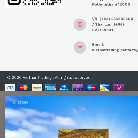
Pathumthani 12000
VN: (+84) 933209300
/ Thái Lan: (+66)
627169841
Email:
viethaitrading.contac
© 2026 Viethai Trading . All rights reserved.