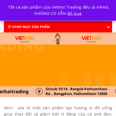
Tất cả sản phẩm của Viethai Trading đều là HÀNG
0
KHÔNG CÓ SẴN
Bỏ qua
DANH MỤC SẢN PHẨM
Kem sữa là một sản phẩm tạo hương vị đồ uống
giúp thay đổi và giảm bớt vị đắng của cà phê đen,