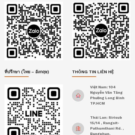
ที่ปรึกษา (ไทย – อังกฤษ)
THÔNG TIN LIÊN HỆ
Việt Nam: 104
Nguyễn Văn Tăng
Phường Long Bình
TP.HCM
Thái Lan: Sirisub
15/14 , Rangsit-
Pathumthani Rd. ,
Bangphun,