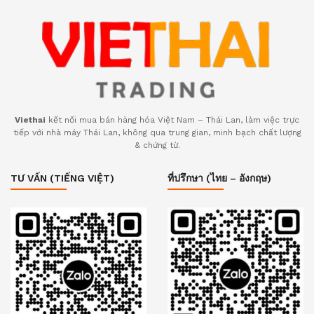
Viethai
kết nối mua bán hàng hóa Việt Nam – Thái Lan, làm việc trực
tiếp với nhà máy Thái Lan, không qua trung gian, minh bạch chất lượng
& chứng từ.
TƯ VẤN (TIẾNG VIỆT)
ที่ปรึกษา (ไทย – อังกฤษ)