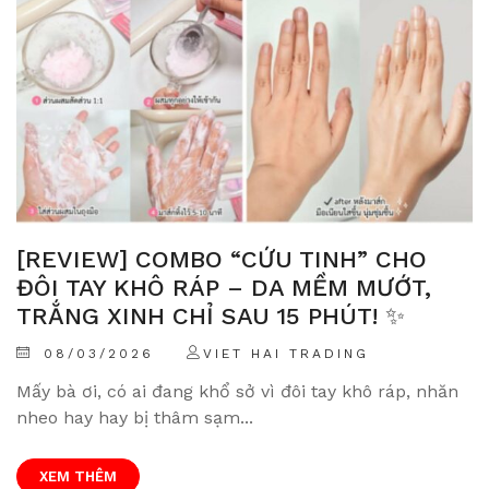
[
[REVIEW] COMBO “CỨU TINH” CHO
D
ĐÔI TAY KHÔ RÁP – DA MỀM MƯỚT,
T
TRẮNG XINH CHỈ SAU 15 PHÚT! ✨
08/03/2026
VIET HAI TRADING
M
Mấy bà ơi, có ai đang khổ sở vì đôi tay khô ráp, nhăn
t
nheo hay hay bị thâm sạm...
th
XEM THÊM