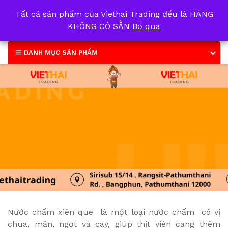
Tất cả sản phẩm của Viethai Trading đều là HÀNG
0
KHÔNG CÓ SẴN
Bỏ qua
DANH MỤC SẢN PHẨM
Nước chấm xiên que là một loại nước chấm có vị
chua, mặn, ngọt và cay, giúp thịt viên càng thêm