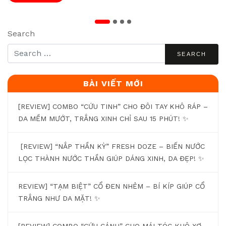
Search
BÀI VIẾT MỚI
[REVIEW] COMBO “CỨU TINH” CHO ĐÔI TAY KHÔ RÁP –
DA MỀM MƯỚT, TRẮNG XINH CHỈ SAU 15 PHÚT! ✨
[REVIEW] “NẮP THẦN KỲ” FRESH DOZE – BIẾN NƯỚC
LỌC THÀNH NƯỚC THẦN GIÚP DÁNG XINH, DA ĐẸP! ✨
REVIEW] “TẠM BIỆT” CỔ ĐEN NHẺM – BÍ KÍP GIÚP CỔ
TRẮNG NHƯ DA MẶT! ✨
[REVIEW] COMBO “CỨU CÁNH” CHO MÁI TÓC KHÔ XƠ