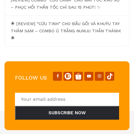
– PHỤC HỒI THẦN TỐC CHỈ SAU 15 PHÚT! ✨
🌟 [REVIEW] “CỨU TINH” CHO ĐẦU GỐI VÀ KHUỶU TAY
THÂM SẠM – COMBO Ủ TRẮNG NUMJU THẦN THÁNH!
🌟
FOLLOW US
SUBSCRIBE NOW