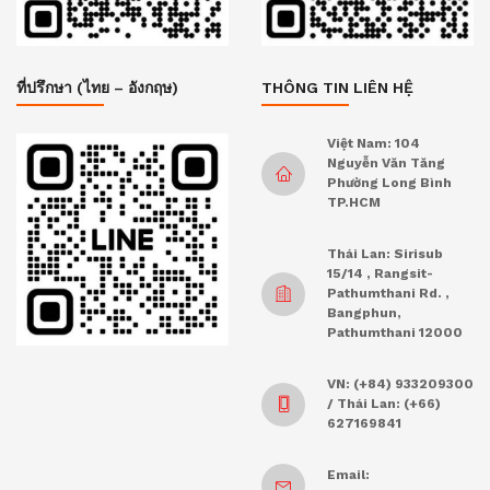
ที่ปรึกษา (ไทย – อังกฤษ)
THÔNG TIN LIÊN HỆ
Việt Nam: 104
Nguyễn Văn Tăng
Phường Long Bình
TP.HCM
Thái Lan: Sirisub
15/14 , Rangsit-
Pathumthani Rd. ,
Bangphun,
Pathumthani 12000
VN: (+84) 933209300
/ Thái Lan: (+66)
627169841
Email: