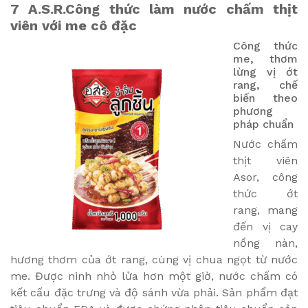
7
A.S.R.
Công thức làm nước chấm thịt
viên với me cô đặc
Công thức
me, thơm
lừng vị ớt
rang, chế
biến theo
phương
pháp chuẩn
Nước chấm
thịt viên
Asor, công
thức ớt
rang, mang
đến vị cay
nồng nàn,
hương thơm của ớt rang, cùng vị chua ngọt từ nước
me. Được ninh nhỏ lửa hơn một giờ, nước chấm có
kết cấu đặc trưng và độ sánh vừa phải. Sản phẩm đạt